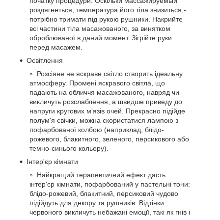
початку процедури. Оскільки массажируемый
роздягнеться, температура його тіла знизиться,-
потрібно тримати під рукою рушники. Накрийте
всі частини тіла масажованого, за винятком
оброблюваної в даний момент. Зігрійте руки
перед масажем.
Освітлення
Розсіяне не яскраве світло створить ідеальну
атмосферу. Промені яскравого світла, що
падають на обличчя масажованого, навряд чи
викличуть розслаблення, а швидше приведу до
напруги кругових м'язів очей. Прекрасно підійде
полум'я свічки, можна скористатися лампою з
пофарбованої колбою (наприклад, блідо-
рожевого, блакитного, зеленого, персикового або
темно-синього кольору).
Інтер'єр кімнати
Найкращий терапевтичний ефект дасть
інтер'єр кімнати, пофарбований у пастельні тони:
блідо-рожевий, блакитний, персиковий чудово
підійдуть для декору та рушників. Відтінки
червоного викличуть небажані емоції, такі як гнів і