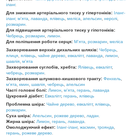
іланг
.
Для зниження артеріального тиску у гіпертоніків:
Іланг-
іланг,
м'ята
,
лаванда
,
ялівець
,
меліса
,
апельсин
,
неролі
,
розмарин
.
Для підвищення артеріального тиску у гіпотоніків:
Чебрець
,
розмарин
,
лимон
.
Для поліпшення роботи серця:
М'ята
,
розмарин
,
меліса
Захворювання верхніх дихальних шляхів:
Чебрець
,
ялиця
,
ялівець
,
чайне дерево
,
евкаліпт
,
лаванда
,
лимон
,
шавлія
,
м'ята
Захворювання суглобів, хребта:
Ялівець
,
евкаліпт
,
чебрець
,
розмарин
.
Захворювання шлунково-кишкового тракту:
Фенхель
,
м'ята
,
кмин
,
шавлія
,
чебрець
,
апельсин
Часті головні болі:
Лимон
,
м'ята
,
герань
,
лаванда
Цукровий діабет:
Евкаліпт
,
герань
,
ялівець
Проблемна шкіра:
Чайне дерево,
евкаліпт
,
ялівець
,
розмарин
.
Суха шкіра:
Апельсин
,
рожеве дерево
,
ладан
.
Жирна шкіра:
Лимон
,
герань
,
лаванда
.
Омолоджуючий ефект:
Іланг-іланг
,
жасмин
,
троянда
,
герань
,
рожеве дерево
.