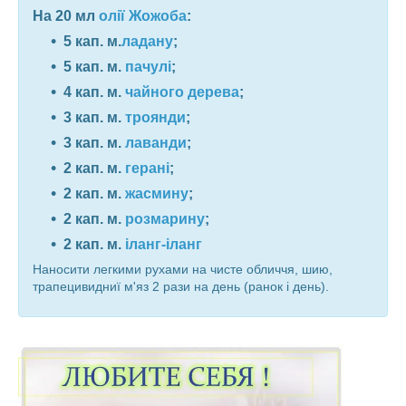
На 20 мл
олії Жожоба
:
5 кап. м.
ладану
;
5 кап. м.
пачулі
;
4 кап. м.
чайного дерева
;
3 кап. м.
троянди
;
3 кап. м.
лаванди
;
2 кап. м.
герані
;
2 кап. м.
жасмину
;
2 кап. м.
розмарину
;
2 кап. м.
іланг-іланг
Наносити легкими рухами на чисте обличчя, шию,
трапецивидниї м'яз 2 рази на день (ранок і день).