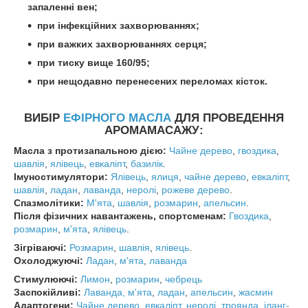
запаленні вен;
при інфекційних захворюваннях;
при важких захворюваннях серця;
при тиску вище 160/95;
при нещодавно перенесених переломах кісток.
ВИБІР
ЕФІРНОГО МАСЛА
ДЛЯ ПРОВЕДЕННЯ
АРОМАМАСАЖУ:
Масла з протизапальною дією:
Чайне дерево
,
гвоздика
,
шавлія
,
ялівець
,
евкаліпт
,
базилік
.
Імуностимулятори:
Ялівець
,
ялиця
,
чайне дерево
,
евкаліпт
,
шавлія
,
ладан
,
лаванда
,
неролі
,
рожеве дерево
.
Спазмолітики:
М'ята
,
шавлія
,
розмарин
,
апельсин
.
Після фізичних навантажень,
спортсменам:
Гвоздика
,
розмарин
,
м'ята
,
ялівець
.
Зігріваючі:
Розмарин
,
шавлія
,
ялівець
.
Охолоджуючі:
Ладан
,
м'ята
,
лаванда
Стимулюючі:
Лимон
,
розмарин
,
чебрець
Заспокійливі:
Лаванда,
м'ята
,
ладан
,
апельсин
,
жасмин
Адаптогени:
Чайне дерево
,
евкаліпт
,
неролі
,
троянда
,
іланг-