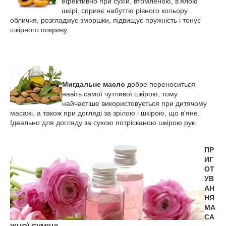
ефективно при сухій, втомленою, в'ялою
шкірі, сприяє набуттю рівного кольору
обличчя, розгладжує зморшки, підвищує пружність і тонус
шкірного покриву.
Мигдальне масло
добре переноситься
навіть самої чутливої шкірою, тому
найчастіше використовується при дитячому
масажі, а також при догляді за зрілою і шкірою, що в'яне.
Ідеально для догляду за сухою потрісканою шкірою рук.
ПР
ИГ
ОТ
УВ
АН
НЯ
МА
СА