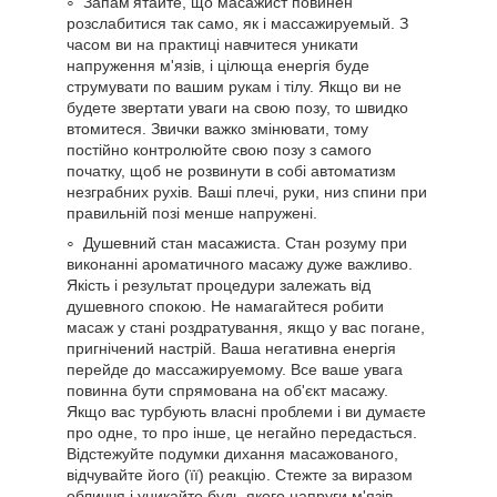
Запам'ятайте, що масажист повинен
розслабитися так само, як і массажируемый. З
часом ви на практиці навчитеся уникати
напруження м'язів, і цілюща енергія буде
струмувати по вашим рукам і тілу. Якщо ви не
будете звертати уваги на свою позу, то швидко
втомитеся. Звички важко змінювати, тому
постійно контролюйте свою позу з самого
початку, щоб не розвинути в собі автоматизм
незграбних рухів. Ваші плечі, руки, низ спини при
правильній позі менше напружені.
Душевний стан масажиста. Стан розуму при
виконанні ароматичного масажу дуже важливо.
Якість і результат процедури залежать від
душевного спокою. Не намагайтеся робити
масаж у стані роздратування, якщо у вас погане,
пригнічений настрій. Ваша негативна енергія
перейде до массажируемому. Все ваше увага
повинна бути спрямована на об'єкт масажу.
Якщо вас турбують власні проблеми і ви думаєте
про одне, то про інше, це негайно передасться.
Відстежуйте подумки дихання масажованого,
відчувайте його (її) реакцію. Стежте за виразом
обличчя і уникайте будь-якого напруги м'язів.