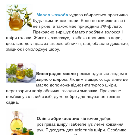
Масло жожоба
чудово вбирається практично
будь-яким типом шкіри. Воно не окислюється і
не гіркне, а також має природний УФ-фільтр.
Прекрасно вирішує багато проблем волосся і
шкіри голови. Живить, зволожує, глибоко проникає в пори,
ідеально доглядає за шкірою обличчя, шиї, областю декольте,
зміцнює і омолоджує шкіру.
Виноградне масло
рекомендується людям з
жирною шкірою. Людям з шкірою, що в'яне це
масло допоможе відновити тургор шкіри,
перетворити колір обличчя, згладити зморшки. Прекрасне
пом'якшувальний засіб, дуже добре для лікування тріщин і
садна.
Олія з абрикосових кісточок
добре
розігріває шкіру і забезпечує легке ковзання
рук. Підходить для всіх типів шкіри. Особливо