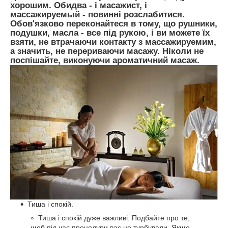
хорошим. Обидва - і масажист, і
массажируемый - повинні розслабитися.
Обов'язково переконайтеся в тому, що рушники,
подушки, масла - все під рукою, і ви можете їх
взяти, не втрачаючи контакту з массажируемим,
а значить, не перериваючи масажу. Ніколи не
поспішайте, виконуючи ароматичний масаж.
Тиша і спокій.
Тиша і спокій дуже важливі. Подбайте про те,
щоб під час процедури вас не турбували. Якщо