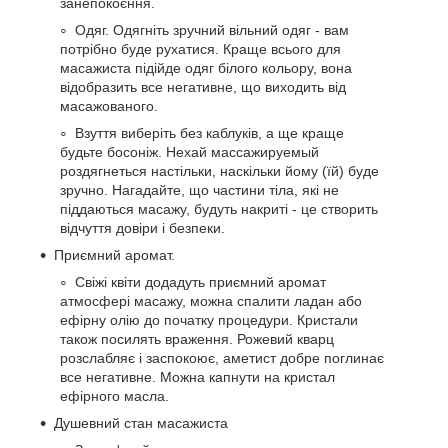
занепокоєння.
Одяг. Одягніть зручний вільний одяг - вам
потрібно буде рухатися. Краще всього для
масажиста підійде одяг білого кольору, вона
відобразить все негативне, що виходить від
масажованого.
Взуття виберіть без каблуків, а ще краще
будьте босоніж. Нехай массажируемый
роздягнеться настільки, наскільки йому (їй) буде
зручно. Нагадайте, що частини тіла, які не
піддаються масажу, будуть накриті - це створить
відчуття довіри і безпеки.
Приємний аромат.
Свіжі квіти додадуть приємний аромат
атмосфері масажу, можна спалити ладан або
ефірну олію до початку процедури. Кристали
також посилять враження. Рожевий кварц
розслабляє і заспокоює, аметист добре поглинає
все негативне. Можна капнути на кристал
ефірного масла.
Душевний стан масажиста