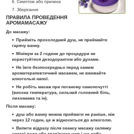
Симптом або причина
Зберігання
ПРАВИЛА ПРОВЕДЕННЯ
АРОМАМАСАЖУ
До масажу:
Прийміть прохолодний душ, не приймайте
гарячу ванну.
Мінімум за 2 години до процедури не
користуйтеся дезодорантом або духами.
Не їжте безпосередньо перед самим
ароматерапевтичний масажем, не вживайте
алкогольні напої.
Не робіть масаж при поганому самопочутті
(висока температура, сильний головний біль,
лихоманка та ін).
Після масажу:
душ або ванну можна приймати не раніше, ніж
через 12 годин, це ж відноситься до алкоголю.
Випити відразу після сеансу масажу склянку
чистої води або трав'яного чаю і ще добу