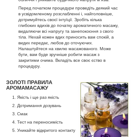
Перед початком процедури проведіть деякий час
в усвідомленому розслабленні і, найголовніше,
дотримуйтесь своєї інтуїції. Зробіть кілька
глибоких вдихів до початку ароматичного масажу,
видаляючи всі напругу та занепокоєння з свого
тіла. Нехай кожен вдих приносить вам спокій, а
видих передає, любов до оточуючих.
Налаштуйтеся на хвилю масажованого. Може
бути, вам буде зручніше робити масаж з
закритими очима. Вкладіть все своє єство в
процедуру.
ЗОЛОТІ ПРАВИЛА
АРОМАМАСАЖУ
Якість і ще раз якість
Дотримання дозувань
Смак
Тест на переносимість
Уникайте відкритого контакту