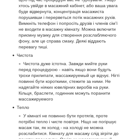
хтось увійде в масажний кабінет, або ваша увага
буде відвернута, концентрація масажиста
порушивши і перерветься потік масажних рухів.
Вимкніть телефон і попросіть друзів і членів сім'ї
не входити в масажну кімнату. Можна включити
приємну музику для створення розслабляючого
фону, але це справа смаку. Деякі віддають
перевагу тиші.
Чистота
Чистота дуже істотна. Завжди мийте руки
перед процедурою - навіть якщо вони будуть
трохи прилипати, массажируемый це відчує. Нігті
повинні бути короткими, стежите за ними. Не
надягайте ніяких ювелірних виробів на руки.
Кільця, браслети, годинник можуть поранити
массажируемого
Тепло
У кімнаті не повинно бути протягів, проте
потрібні тепло і чисте повітря. Ніщо не погіршує
масаж так, як холод - на холоді не можна
розслабитися. Кімнату для масажу слід зігріти до