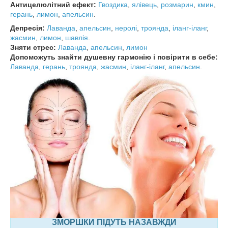
Антицелюлітний ефект:
Гвоздика
,
ялівець
,
розмарин
,
кмин
,
герань
,
лимон
,
апельсин
.
Депресія:
Лаванда
,
апельсин
,
неролі
,
троянда
,
іланг-іланг
,
жасмин
,
лимон
,
шавлія
.
Зняти стрес:
Лаванда
,
апельсин
,
лимон
Допоможуть знайти душевну гармонію і повірити в себе:
Лаванда
,
герань
,
троянда
,
жасмин
,
іланг-іланг
,
апельсин
.
ЗМОРШКИ ПІДУТЬ НАЗАВЖДИ