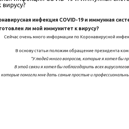
 вирусу?
онавирусная инфекция COVID-19 и иммунная сист
готовлен ли мой иммунитет к вирусу?
Сейчас очень много информации по Коронавирусной инфек
В основу статьи положим обращение президента ком
"У людей много вопросов, которые я хотел бы п
В этой связи я хотел бы поблагодарить всех вирусологов
которые помогли мне дать самые простые и профессиональн