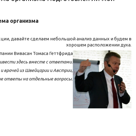
ема организма
ции, давайте сделаем небольшой анализ данных и будем в
хорошем расположении духа.
пании Вивасан Томаса Геттфрида
ривести здесь вместе с ответами.
 и врачей из Швейцарии и Австрии,
ые ответы на отдельные вопросы.