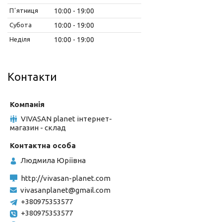
Пʼятниця
10:00
19:00
Субота
10:00
19:00
Неділя
10:00
19:00
Контакти
VIVASAN planet інтернет-
магазин - склад
Людмила Юріївна
http://vivasan-planet.com
vivasanplanet@gmail.com
+380975353577
+380975353577