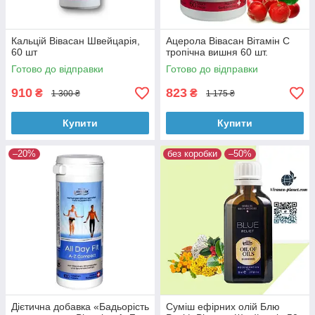
Кальцій Вівасан Швейцарія,
Ацерола Вівасан Вітамін C
60 шт
тропічна вишня 60 шт.
Готово до відправки
Готово до відправки
910
823
₴
₴
1 300 ₴
1 175 ₴
Купити
Купити
–20%
без коробки
–50%
Дієтична добавка «Бадьорість
Суміш ефірних олій Блю