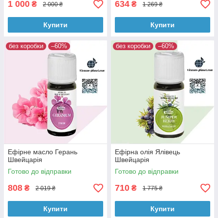
1 000
634
₴
₴
2 000 ₴
1 269 ₴
Купити
Купити
без коробки
–60%
без коробки
–60%
Ефірне масло Герань
Ефірна олія Ялівець
Швейцарія
Швейцарія
Готово до відправки
Готово до відправки
808
710
₴
₴
2 019 ₴
1 775 ₴
Купити
Купити