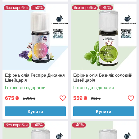
без коробки
–50%
без коробки
–40%
Ефірна олія Респіра Дихання
Ефірна олія Базилік солодкій
Швейцарія
Швейцарія
Готово до відправки
Готово до відправки
675
559
₴
₴
1 350 ₴
931 ₴
Купити
Купити
без коробки
–40%
–40%