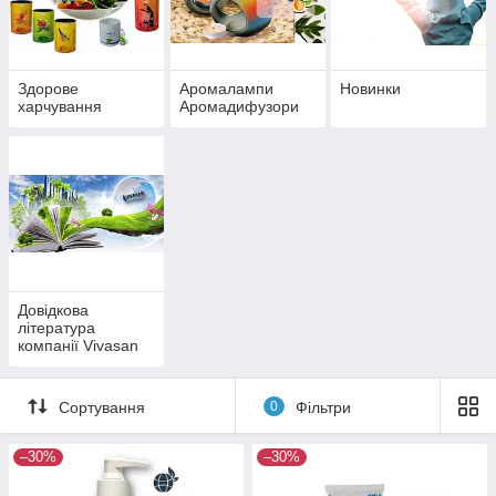
Здорове
Аромалампи
Новинки
харчування
Аромадифузори
Довідкова
література
компанії Vivasan
Сортування
0
Фільтри
–30%
–30%