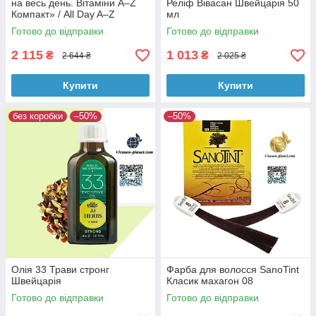
на весь день. Вітаміни A–Z
Реліф Вівасан Швейцарія 50
Компакт» / All Day A–Z
мл
Compact, 100 таблеток
Готово до відправки
Готово до відправки
2 115
1 013
₴
₴
2 644 ₴
2 025 ₴
Купити
Купити
без коробки
–50%
–50%
Олія 33 Трави стронг
Фарба для волосся SanoTint
Швейцарія
Класик махагон 08
Готово до відправки
Готово до відправки