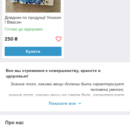
Довідник по продукції Vivasan
/ Вівасан
Готово до відправки
250
₴
Купити
Все мы стремимся к совершенству, красоте и
здоровью!
Знание того, какими вещи должны быть характеризует
человека умного;
знание того, каковы вещи на самом деле, характеризует
человека опытного;
Показати все
знание же того, как их изменить к лучшему,
характеризует человека гениального.
Дени Дидро
Про нас
В этом разделе вы найдете печатные издания литературы