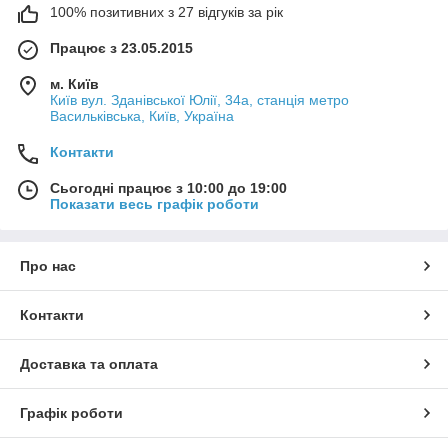
для красоты, здоровья, благополучия.
100% позитивних з 27 відгуків за рік
справочная литература по продукции Vivasan /
Вивасан
Працює з 23.05.2015
рекомендації по вибору натуральних продуктів
м. Київ
компанії Vivasan | Вівасан для корекції станів
Київ вул. Зданівської Юлії, 34а, станція метро
здоров'я.
Васильківська, Київ, Україна
програми для корекції фігури
Контакти
У каталозі представлені ексклюзивні товари, в тому числі
іграшки ручної роботи
від наших партнерів.
Сьогодні працює з 10:00 до 19:00
Показати весь графік роботи
Про нас
Контакти
Доставка та оплата
Графік роботи