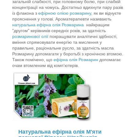
загальній слабкості, при головному болю, при слабкій
концентрації на чомусь. Достатньо вдихнути пару разів
із флакона з
ефірною олією розмарину
, як ви відчуєте
прояснення у голові. Ароматерапевти називають
натуральна ефірна олія Розмарина
найкращим
"другом" керівників середніх років, за здатність
розмаринової олії
покращувати аналітичні здібності,
вміння спрямовувати енергію та мислення у
правильне, раціональне русло, за здатність масла
Розмарину допомагати у боротьбі з хронічною втомою.
Також помічено, що
ефірна олія Розмарин
допомагає
очам втомленим від комп'ютерів.
Натуральна ефірна олія М'яти