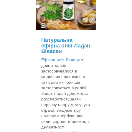
Натуральна
ефірна олія Ладан
Вівасан
Ефірна олія Ладану
з
давніх-давен
застосовувалося в
медичних практиках, а
так само як і раніше
застосовується в релігії.
Запах Ладан допомагає
розслабитися, зняти
нервову напругу, усунути
страхи, зміцнює віру,
наділяє енергією, дає
сили, сприяє терпимості,
делікатності,