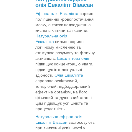
олія Евкаліпт Вівасан
Ефірна олія Евкаліпта
сприяє
поліпшенню кровопостачання
мозку, а також надходженню
кисню в клітини та тканини.
Натуральна олія
Евкаліпта
сильно сприяє
логічному мисленню та
стимулює розумову та фізичну
активність.
Евкаліптова олія
підвищує концентрацію уваги,
підвищує інтелектуальні
здібності.
Олія Евкаліпта
справляє освіжаючий,
тонізуючий, підбадьорливий
ефект на організм, на його
фізичний та душевний стан, і
цим підвищує успішність та
працездатність.
Натуральна ефірна олія
Евкаліпт Вівасан
застосовують
при зниженні успішності у