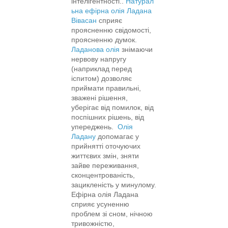
інтелігентності..
Натурал
ьна ефірна олія Ладана
Вівасан
сприяє
проясненню свідомості,
проясненню думок.
Ладанова олія
знімаючи
нервову напругу
(наприклад перед
іспитом) дозволяє
приймати правильні,
зважені рішення,
уберігає від помилок, від
поспішних рішень, від
упереджень.
Олія
Ладану
допомагає у
прийнятті оточуючих
життєвих змін, зняти
зайве переживання,
сконцентрованість,
зацикленість у минулому.
Ефірна олія Ладана
сприяє усуненню
проблем зі сном, нічною
тривожністю,