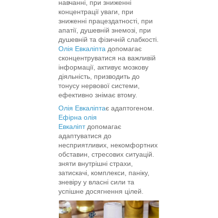
навчанні, при зниженні
концентрації уваги, при
зниженні працездатності, при
апатії, душевній знемозі, при
душевній та фізичній слабкості.
Олія Евкаліпта
допомагає
сконцентруватися на важливій
інформації, активує мозкову
діяльність, призводить до
тонусу нервової системи,
ефективно знімає втому.
Олія Евкаліпта
є адаптогеном.
Ефірна олія
Евкаліпт
допомагає
адаптуватися до
несприятливих, некомфортних
обставин, стресових ситуацій.
зняти внутрішні страхи,
затискачі, комплекси, паніку,
зневіру у власні сили та
успішне досягнення цілей.