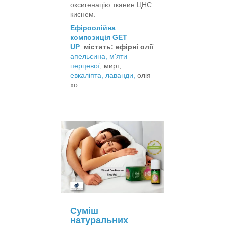
оксигенацію тканин ЦНС
киснем.
Ефіроолійна
композиція GET
UP
містить: ефірні олії
апельсина,
м'яти
перцевої
, мирт,
евкаліпта,
лаванди,
олія
хо
Суміш
натуральних