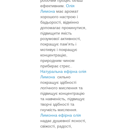
робочий процес більш
ефективним.​​​
Олія
Лимона
має аромат
хорошого настрою і
бадьорості, відмінно
допомагає прокинутися,
підвищити якість
розумової активності,
покращує пам'ять і
мотивує і покращує
концентрацію,
природним чином
прибирає стрес..
Натуральна ефірна олія
Лимона
сильно
покращує здібності
логічного мислення та
підвищує концентрацію
та навченість, підвищує
творчі здібності та
гнучкість мислення.
Лимонна ефірна олія
надає душевної ясності,
свіжості, радості,