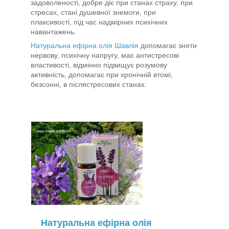
задоволеності, добре діє при станах страху, при
стресах, стані душевної знемоги, при
плаксивості, під час надмірних психічних
навантажень.
Натуральна ефірна олія Шавлія
допомагає зняти
нервову, психічну напругу, має антистресові
властивості, відмінно підвищує розумову
активність, допомагає при хронічній втомі,
безсонні, в післястресових станах.
Натуральна ефірна олія