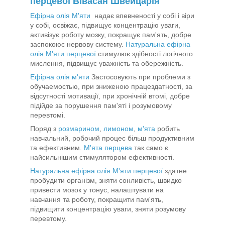
перцевої Вівасан Швейцарія
Ефірна олія М'яти
надає впевненості у собі і віри
у собі, освіжає, підвищує концентрацію уваги,
активізує роботу мозку, покращує пам'ять, добре
заспокоює нервову систему.
Натуральна ефірна
олія М'яти перцевої
стимулює здібності логічного
мислення, підвищує уважність та обережність.
Ефірна олія м'яти
Застосовують при проблеми з
обучаемостью, при зниженою працездатності, за
відсутності мотивації, при хронічній втомі, добре
підійде за порушення пам'яті і розумовому
перевтомі.
Поряд з
розмарином
,
лимоном
,
м'ята
робить
навчальний, робочий процес більш продуктивним
та ефективним.
М'ята перцева
так само є
найсильнішим стимулятором ефективності.
Натуральна ефірна олія М'яти перцевої
здатне
пробудити організм, зняти сонливість, швидко
привести мозок у тонус, налаштувати на
навчання та роботу, покращити пам'ять,
підвищити концентрацію уваги, зняти розумову
перевтому.