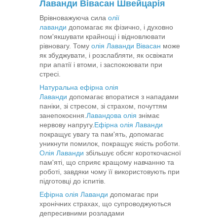
Лаванди Вівасан Швейцарія
Врівноважуюча сила
олії
лаванди
допомагає як фізично, і духовно
пом'якшувати крайнощі і відновлювати
рівновагу. Тому
олія Лаванди Вівасан
може
як збуджувати, і розслабляти, як освіжати
при апатії і втоми, і заспокоювати при
стресі.
Натуральна ефірна олія
Лаванди
допомагає впоратися з нападами
паніки, зі стресом, зі страхом, почуттям
занепокоєння.
​​Лавандова олія
знімає
нервову напругу.
Ефірна олія Лаванди
покращує увагу та пам'ять, допомагає
уникнути помилок, покращує якість роботи.
Олія Лаванди
збільшує обсяг короткочасної
пам'яті, що сприяє кращому навчанню та
роботі, завдяки чому її використовують при
підготовці до іспитів.
Ефірна олія Лаванди
допомагає при
хронічних страхах, що супроводжуються
депресивними розладами