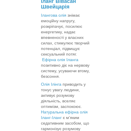
Іланг Вівасан
Швейцарія
Ілангова олія
знімає
емоційну напругу,
розкріпачує, посилює
енергетику, надає
впевненості у власних
силах, стимулює творчий
потенціал, підвищує
сексуальний потяг.
Ефірна олія Іланга
позитивно діє на нервову
систему, усуваючи втому,
безсоння.
Олія Ілінга
приводить у
тонус увагу людини,
активує розумову
діяльність, вселяє
оптимізм, заспокоює.
Натуральна ефірна олія
Іланг-Іланг
є м'яким
седативним засобом, що
гармонізує розумову