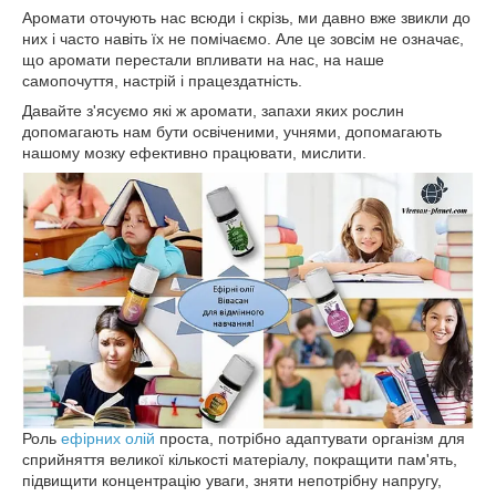
Аромати оточують нас всюди і скрізь, ми давно вже звикли до
них і часто навіть їх не помічаємо. Але це зовсім не означає,
що аромати перестали впливати на нас, на наше
самопочуття, настрій і працездатність.
Давайте з'ясуємо які ж аромати, запахи яких рослин
допомагають нам бути освіченими, учнями, допомагають
нашому мозку ефективно працювати, мислити.
Роль
ефірних олій
проста, потрібно адаптувати організм для
сприйняття великої кількості матеріалу, покращити пам'ять,
підвищити концентрацію уваги, зняти непотрібну напругу,