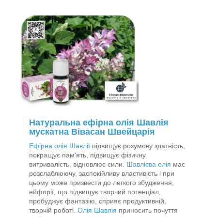
Натуральна ефірна олія Шавлія
мускатна Вівасан Швейцарія
Ефірна олія Шавлії
підвищує розумову здатність,
покращує пам'ять, підвищує фізичну
витривалість, відновлює сили.
Шавлієва олія
має
розслаблюючу, заспокійливу властивість і при
цьому може призвести до легкого збудження,
ейфорії, що підвищує творчий потенціал,
пробуджує фантазію, сприяє продуктивній,
творчій роботі.
Олія Шавлія
приносить почуття