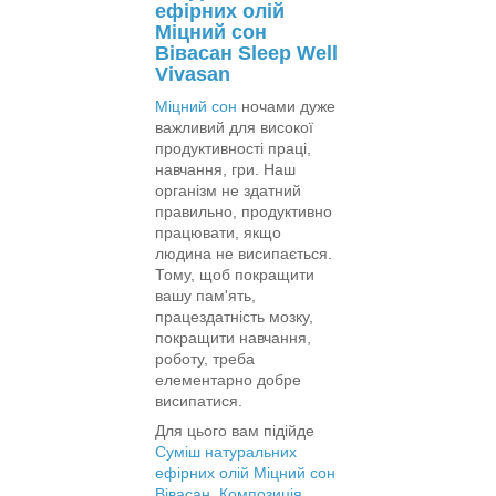
ефірних олій
Міцний сон
Вівасан Sleep Well
Vivasan
Міцний сон
ночами дуже
важливий для високої
продуктивності праці,
навчання, гри. Наш
організм не здатний
правильно, продуктивно
працювати, якщо
людина не висипається.
Тому, щоб покращити
вашу пам'ять,
працездатність мозку,
покращити навчання,
роботу, треба
елементарно добре
висипатися.
Для цього вам підійде
Суміш натуральних
ефірних олій Міцний сон
Вівасан
.
Композиція