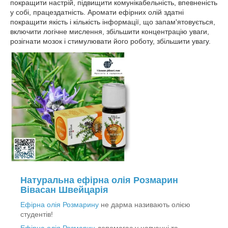
покращити настрій, підвищити комунікабельність, впевненість
у собі, працездатність. Аромати ефірних олій здатні
покращити якість і кількість інформації, що запам'ятовується,
включити логічне мислення, збільшити концентрацію уваги,
розігнати мозок і стимулювати його роботу, збільшити увагу.
Натуральна ефірна олія Розмарин
Вівасан Швейцарія
Ефірна олія Розмарину
не дарма називають олією
студентів!
Ефірна олія Розмарин
допомагає у навчанні та