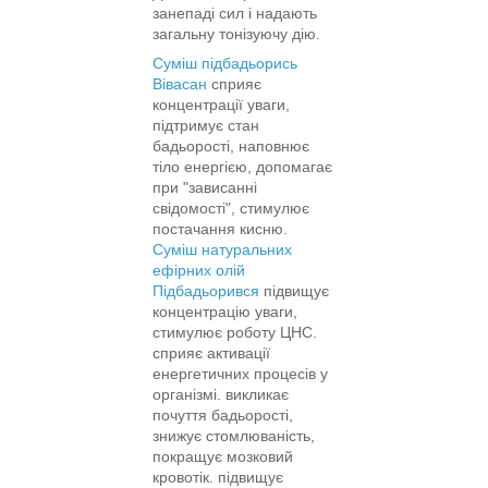
занепаді сил і надають
загальну тонізуючу дію.
Суміш підбадьорись
Вівасан
сприяє
концентрації уваги,
підтримує стан
бадьорості, наповнює
тіло енергією, допомагає
при "зависанні
свідомості", стимулює
постачання кисню.
Суміш натуральних
ефірних олій
Підбадьорився
підвищує
концентрацію уваги,
стимулює роботу ЦНС.
сприяє активації
енергетичних процесів у
організмі. викликає
почуття бадьорості,
знижує стомлюваність,
покращує мозковий
кровотік. підвищує