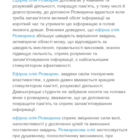
розумовій діяльності, покращує пам'ять, у тому числі й
довгострокову, до допомоги Розмарина вдаються коли
треба запам'ятати великий обсяг інформації за
короткий час та утримати цю інформацію в голові
якомога довше. Вченими доведено, що
ефірна олія
Розмарина
збільшує швидкість вирішення завдань,
активізуючи області мозку, що відповідають за
швидкість мислення, правильності висновків, значно
підвищує пильність, сприяє розумінню та
запам'ятовування інформації, є найсильнішим
стимулятором ефективності.
Ефірна олія Розмарин,
завдяки своїм тонізуючим
властивостям, з давніх-давен вважається кращим
стимулятором пам'яті, розумової діяльності.
Давньогрецькі студенти не забували носити на головах
вінки з розмарину, вважаючи, що це допомагає
покращити пам'ять та сприяє запам'ятовуванню
інформації.
ефірна олія Розмарина
сприяє зміцненню сили волі,
наполегливості у досягненні цілей та виконанні
поставлених завдань.
Розмаринова олія
застосовується
при душевному, психологічному виснаженні, при