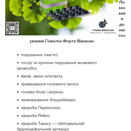
По
каз
анн
я
до
зас
тос
ування Гінколін Форте Вівасан:
порушення пам'яті;
гострі та хронічні порушення мозкового
кровообігу
вікові зміни інтелекту;
травмування головного мозга;
головні боли і мігрень;
захворювання Альцгеймера;
хвороба Паркінсона;
хвороба Рейно;
хвороба Такасу — облітувальний
брахіоцефальний артеріал