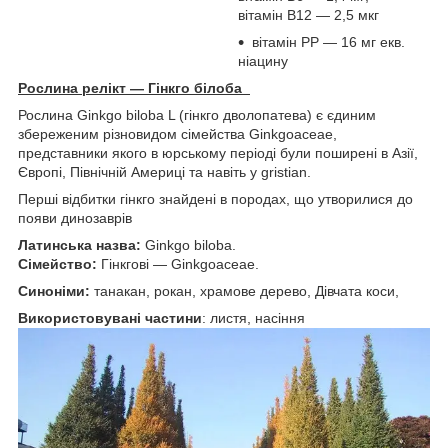
вітамін В12 — 2,5 мкг
вітамін РР — 16 мг екв.
ніацину
Рослина релікт — Гінкго білоба
Рослина Ginkgo biloba L (гінкго дволопатева) є єдиним
збереженим різновидом сімейства Ginkgoaceae,
представники якого в юрському періоді були поширені в Азії,
Європі, Північній Америці та навіть у gristian.
Перші відбитки гінкго знайдені в породах, що утворилися до
появи динозаврів
Латинська назва:
Ginkgo biloba.
Сімейство:
Гінкгові — Ginkgoaceae.
Синоніми:
танакан, рокан, храмове дерево, Дівчата коси,
Використовувані частини
: листя, насіння