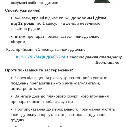
розумові здібності дитини
Спосіб уживання:
вживати, вранці під час їжі їжі,
дорослим і дітям
від 12 років
по 1 капсулі на день, з невеликою
кількістю рідини;
дітям
препарат призначається індивідуально
лікарем;
Курс приймання 1 місяць та індивідуально
КОНСУЛЬТАЦІЇ ДОКТОРА
з застосування препарату
Безплатно!
Протипоказання та застереження:
Через підвищення ризику кровотеч треба уникати
поєднань препаратів гінкго з антикоагулянтами,
антиагрегантами.
За кілька днів до планового хірургічного втручання
препарати гінкго треба скасувати.
Протипоказання до перорального приймання містять
індивідуальну гіперчутливість, вагітність і годування
груддю.