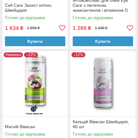
Фітокомплекс для очей Eye
Cell Care Захист клітин,
Care з лютеїном,
Швейцарія
зеаксантином і вітаміном D
Вівасан Швейцарія
Готово до відправки
Готово до відправки
1 634
1 265
₴
₴
1 856 ₴
1 438 ₴
Купити
Купити
Новинка
–12%
–12%
Кальцій Вівасан Швейцарія,
Магній Вівасан
60 шт
Готово до відправки
Готово до відправки