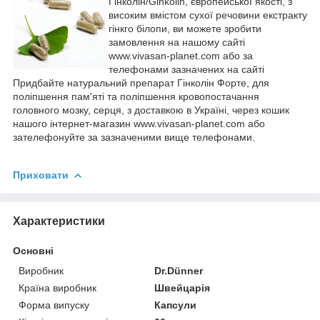
Гінколін/Ginkolin, європейської якості, з
високим вмістом сухої речовини екстракту
гінкго білопи, ви можете зробити
замовлення на нашому сайті
www.vivasan-planet.com або за
телефонами зазначених на сайті
Придбайте натуральний препарат Гінколін Форте, для
поліпшення пам'яті та поліпшення кровопостачання
головного мозку, серця, з доставкою в Україні, через кошик
нашого інтернет-магазин www.vivasan-planet.com або
зателефонуйте за зазначеними вище телефонами.
Приховати
Характеристики
Основні
Виробник
Dr.Dünner
Країна виробник
Швейцарія
Форма випуску
Капсули