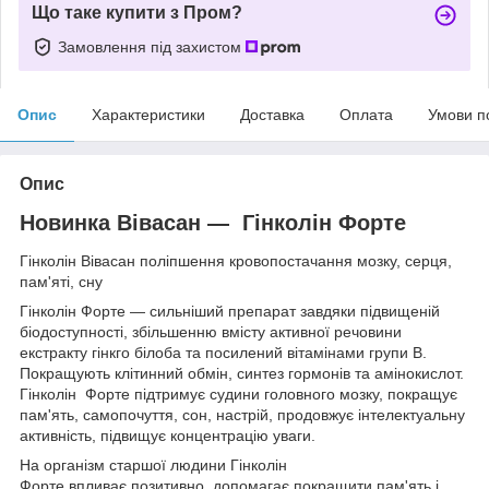
Що таке купити з Пром?
Замовлення під захистом
Опис
Характеристики
Доставка
Оплата
Умови п
Опис
Новинка Вівасан — Гінколін Форте
Гінколін Вівасан поліпшення кровопостачання мозку, серця,
пам'яті, сну
Гінколін Форте — сильніший препарат завдяки підвищеній
біодоступності, збільшенню вмісту активної речовини
екстракту гінкго білоба та посилений вітамінами групи В.
Покращують клітинний обмін, синтез гормонів та амінокислот.
Гінколін Форте підтримує судини головного мозку, покращує
пам'ять, самопочуття, сон, настрій, продовжує інтелектуальну
активність, підвищує концентрацію уваги.
На організм старшої людини Гінколін
Форте впливає позитивно, допомагає покращити пам'ять і