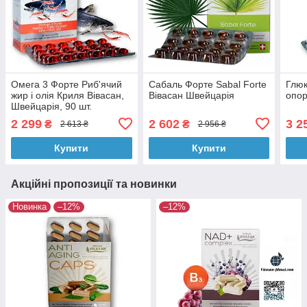
Омега 3 Форте Риб'ячий
Сабаль Форте Sabal Forte
Глюк
жир і олія Криля Вівасан,
Вівасан Швейцарія
опор
Швейцарія, 90 шт.
2 299
2 602
3 2
₴
₴
2 613 ₴
2 956 ₴
Купити
Купити
Акційні пропозиції та новинки
Новинка
–12%
–12%