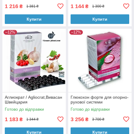
1 216
1 144
₴
₴
1 381 ₴
1 300 ₴
Купити
Купити
–12%
–12%
Аглиократ / Agliocrat,Вивасан
Глюкохон форте для опорно-
Швейцария
рухової системи
Готово до відправки
Готово до відправки
1 183
3 256
₴
₴
1 344 ₴
3 700 ₴
Купити
Купити