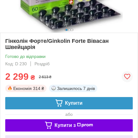
Гінколін Форте/Ginkolin Forte Вівасан
Швейцарія
Готово до відправки
Код: D 230
Роздріб
2 299
₴
2 613 ₴
Економія
314 ₴
Залишилось
7 днів
Купити
або
Купити з