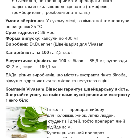
Очевидно, не треба приймати препарати гінкго
пацієнтам зі схильністю до кровотеч (гемофілія,
тромбоцитопія, тромбоцитопатії та ін.)
Умови зберігання
: У сухому місці, за кімнатної температури
не вище ніж 25 °C.
Срок годности:
36 мес.
Форма випуску
: капсули по 480 мг
Виробник
: Dr.Duenner (Швейцарія) для Vivasan
Калорійність на 100 г.
: 2,3 ккал.
Енергетична цінність на 100 г.
: білок — 85,9 мг; вуглеводи —
82,2 мг; жири — 190,1 мг
БАДи, різних виробників, що містять екстракти гінкго білоба,
відчутно відрізняються за якістю та несуттєво в ціні.
Компанія Vivasan/ Вівасан
гарантує швейцарську якість.
Звертайте увагу на вміст саме сухої речовини екстракту
гінкго біло
Гінколін — препарат вибору
для чоловіків, жінок, літніх людей,
студентів і дітей, тобто препарат, який
підійде всім.
Купити унікальний препарат