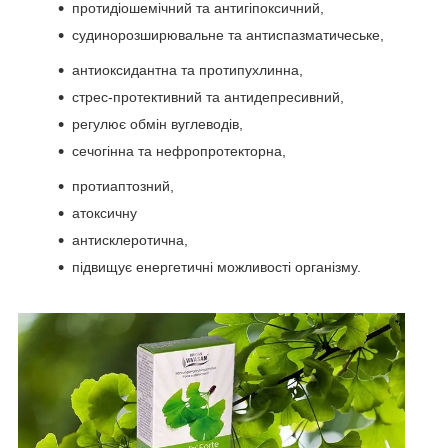
протидіошемічний та антигіпоксичний,
судинорозширювальне та антиспазматичеське,
антиоксидантна та протипухлинна,
стрес-протективний та антидепресивний,
регулює обмін вуглеводів,
сечогінна та нефропротекторна,
протиаптозний,
атоксичну
антисклеротична,
підвищує енергетичні можливості організму.