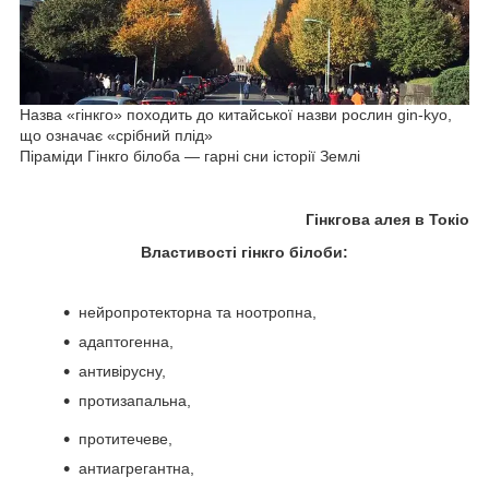
Назва «гінкго» походить до китайської назви рослин gin-kyo,
що означає «срібний плід»
Піраміди Гінкго білоба — гарні сни історії Землі
Гінкгова алея в Токіо
Властивості гінкго білоби:
нейропротекторна та ноотропна,
адаптогенна,
антивірусну,
протизапальна,
протитечеве,
антиагрегантна,