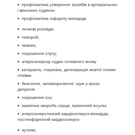
профілактика утворення тромбів в артеріальних
і венозних судинах
профілактика інфаркту міокарда
лочкові розлади;
геморой;
экзема;
порушення слуху;
атеросклерозу судин головного мозку
катаракта, глаукома, дегенерація жовтої плями
сітківки
безсоння, запаморочення, шум у вухах,
депресія
порушення сну;
ішемічна хвороба серця, ішемічний інсульт
атеросклеротичний кардіосклероз міокарда,
постинфарктний кардіосклероз
аутизм;