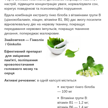
настрій, підвищити концентрацію уваги, нормалізувати сон,
коригує поведінкові та психоемоційні порушення.
Вдала комбінація екстракту гінко білоба з вітамінами групи B
(ціанокобаламін, ніацин, вітаміни В1, В6) дає змогу посилити
відновлювальну дію на нервову тканину, покращує
передавання нервових імпульсів, покращує тканинне
дихання, попереджає малокровие.
Знайомтеся — Гінколін
/ Ginkolin
Ефективний препарат
для зміцнення
пам'яті, поліпшення
кровопостачання
головного мозку та
серця
Активні речовини:
в одній капсулі міститься
екстракт гінкго білоба
— 100 мг
Вітаміни групи В:
вітамін В1 — 1,2 мг;
вітамін В6 — 1,4 мг;