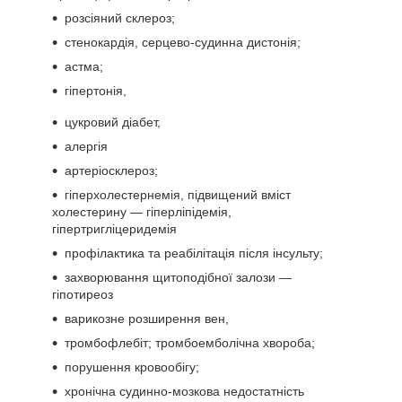
розсіяний склероз;
стенокардія, серцево-судинна дистонія;
астма;
гіпертонія,
цукровий діабет,
алергія
артеріосклероз;
гіперхолестернемія, підвищений вміст
холестерину — гіперліпідемія,
гіпертригліцеридемія
профілактика та реабілітація після інсульту;
захворювання щитоподібної залози —
гіпотиреоз
варикозне розширення вен,
тромбофлебіт; тромбоемболічна хвороба;
порушення кровообігу;
хронічна судинно-мозкова недостатність