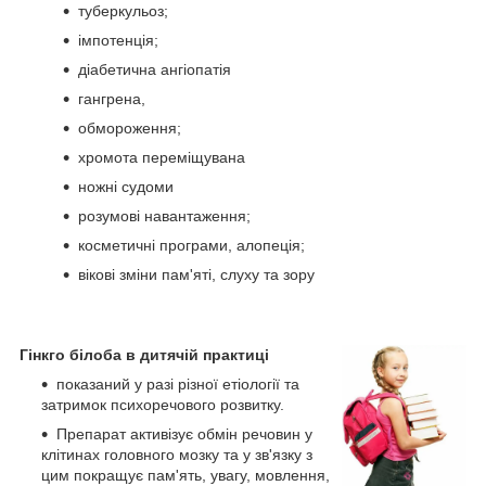
туберкульоз;
імпотенція;
діабетична ангіопатія
гангрена,
обмороження;
хромота переміщувана
ножні судоми
розумові навантаження;
косметичні програми, алопеція;
вікові зміни пам'яті, слуху та зору
Гінкго білоба в
дитячій практиці
показаний у разі різної етіології та
затримок психоречового розвитку.
Препарат активізує обмін речовин у
клітинах головного мозку та у зв'язку з
цим покращує пам'ять, увагу, мовлення,