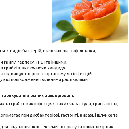
тьох видів бактерій, включаючи стафілококи,
и грипу, герпесу, ГРВІ та іншими.
дів грибків, включаючи кандиду.
та підвищує опірність організму до інфекцій.
зму від пошкодження вільними радикалами.
та лікування різних захворювань:
х та грибкових інфекціях, таких як застуда, грип, ангіна,
допомагає при дисбактеріозі, гастриті, виразці шлунка та
для лікування акне, екземи, псоріазу та інших шкірних