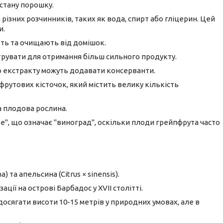
стану порошку.
ізних розчинників, таких як вода, спирт або гліцерин. Цей
и.
ть та очищають від домішок.
рувати для отримання більш сильного продукту.
 екстракту можуть додавати консерванти.
фрутових кісточок, який містить велику кількість
на плодова рослина.
pe", що означає "виноград", оскільки плоди грейпфрута часто
 та апельсина (Citrus × sinensis).
ції на острові Барбадос у XVII столітті.
осягати висоти 10-15 метрів у природних умовах, але в