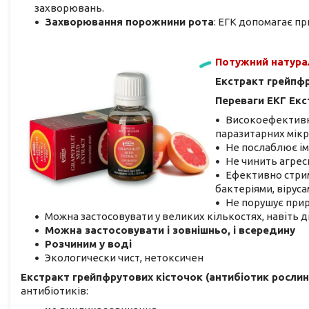
захворювань.
Захворювання порожнини рота
: ЕГК допомагає при
Потужний натура
Екстракт грейпфр
Переваги ЕКГ Екс
Високоефективн
паразитарних мікр
Не послаблює ім
Не чинить агрес
Ефективно стри
бактеріями, віруса
Не порушує при
Можна застосовувати у великих кількостях, навіть д
Можна застосовувати і зовнішньо, і всередину
Розчиним у воді
Экологически чист, нетоксичен
Екстракт грейпфрутових кісточок (антибіотик росли
антибіотиків: