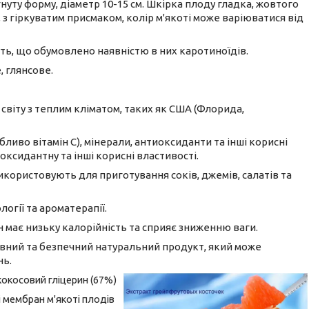
уту форму, діаметр 10-15 см. Шкірка плоду гладка, жовтого
з гіркуватим присмаком, колір м'якоті може варіюватися від
ть, що обумовлено наявністю в них каротиноїдів.
 глянсове.
віту з теплим кліматом, таких як США (Флорида,
бливо вітамін C), мінерали, антиоксиданти та інші корисні
ксидантну та інші корисні властивості.
икористовують для приготування соків, джемів, салатів та
огії та ароматерапії.
 має низьку калорійність та сприяє зниженню ваги.
вний та безпечний натуральний продукт, який може
нь.
кокосовий гліцерин (67%)
 мембран м'якоті плодів