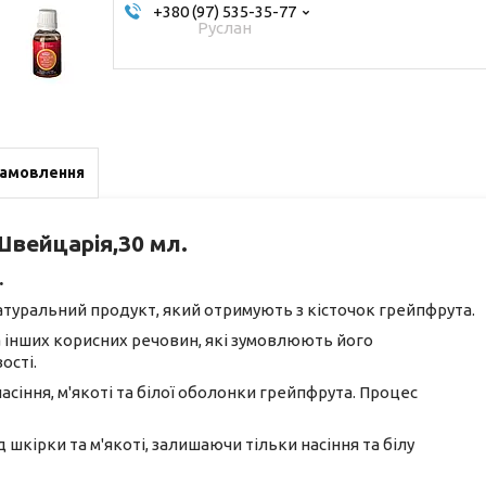
+380 (97) 535-35-77
Руслан
замовлення
Швейцарія,30 мл.
.
атуральний продукт, який отримують з кісточок грейпфрута.
 та інших корисних речовин, які зумовлюють його
ості.
насіння, м'якоті та білої оболонки грейпфрута. Процес
кірки та м'якоті, залишаючи тільки насіння та білу