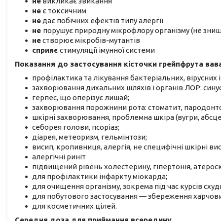
не
викликає звикання
не
є токсичним
не
дає побічних ефектів типу алергії
не
порушує природну мікрофлору організму (не знищ
не
створює мікробів-мутантів
сприяє
стимуляції імунної системи
Показання до застосування кісточки грейпфрута вав
профілактика та лікування бактеріальних, вірусних 
захворювання дихальних шляхів і органів ЛОР: синуси
герпес, що оперізує лишай;
захворювання порожнини рота: стоматит, пародонтоз
шкірні захворювання, проблемна шкіра (вугри, абсцес
себорея голови, псоріаз;
діарея, метеоризм, гельмінтози;
висип, кропивниця, алергія, не специфічні шкірні ви
алергічні риніт
підвищений рівень холестерину, гіпертонія, атерос
для профілактики інфаркту міокарда;
для очищення організму, зокрема під час курсів схуд
для побутового застосування — збереження харчови
для косметичних цілей.
Середня доза для приймання всередину
: