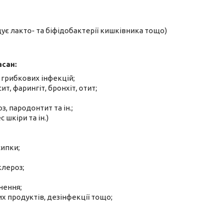
ує лакто- та біфідобактерії кишківника тощо)
асан:
і грибкових інфекцій;
т, фарингіт, бронхіт, отит;
, пародонтит та ін.;
 шкіри та ін.)
сипки;
клероз;
нення;
х продуктів, дезінфекції тощо;