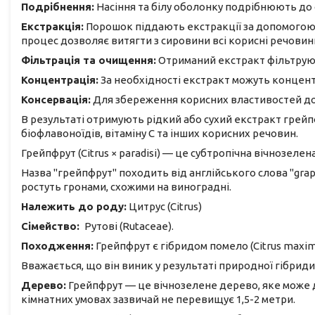
Подрібнення:
Насіння та білу оболонку подрібнюють до 
Екстракція:
Порошок піддають екстракції за допомогою р
процес дозволяє витягти з сировини всі корисні речовин
Фільтрація та очищення:
Отриманий екстракт фільтрую
Концентрація:
За необхідності екстракт можуть концент
Консервація:
Для збереження корисних властивостей до
В результаті отримують рідкий або сухий екстракт грейп
біофлавоноїдів, вітаміну С та інших корисних речовин.
Грейпфрут (Citrus × paradisi) — це субтропічна вічнозеле
Назва "грейпфрут" походить від англійського слова "gra
ростуть гронами, схожими на виноградні.
Належить до роду:
Цитрус (Citrus)
Сімейство:
Рутові (Rutaceae).
Походження:
Грейпфрут є гібридом помело (Citrus maxima)
Вважається, що він виник у результаті природної гібридиза
Дерево:
Грейпфрут — це вічнозелене дерево, яке може д
кімнатних умовах зазвичай не перевищує 1,5-2 метри.