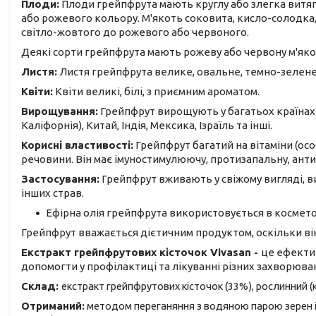
Плоди:
Плоди грейпфрута мають круглу або злегка витягн
або рожевого кольору. М'якоть соковита, кисло-солодка, 
світло-жовтого до рожевого або червоного.
Деякі сорти грейпфрута мають рожеву або червону м'яко
Листя:
Листя грейпфрута велике, овальне, темно-зелене,
Квіти:
Квіти великі, білі, з приємним ароматом.
Вирощування:
Грейпфрут вирощують у багатьох країнах с
Каліфорнія), Китай, Індія, Мексика, Ізраїль та інші.
Корисні властивості:
Грейпфрут багатий на вітаміни (осо
речовини. Він має імуностимулюючу, протизапальну, антио
Застосування:
Грейпфрут вживають у свіжому вигляді, в
інших страв.
Ефірна олія грейпфрута використовується в косметол
Грейпфрут вважається дієтичним продуктом, оскільки він
Екстракт грейпфрутових кісточок Vivasan -
це ефекти
допомогти у профілактиці та лікуванні різних захворюва
Склад:
екстракт грейпфрутових кісточок (33%), рослинний (
Отриманий:
методом переганяння з водяною парою зерен і