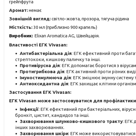
грейпфрута
Аромат:
немає
Зовнішній вигляд:
світло-жовта, прозора, тягуча рідина
Місткість:
30 мл (приблизно 900 крапель)
Виробник:
Elixan Aromatica AG, Швейцарія.
Властивості ЕГК Vivasan:
Антибактеріальна дія
: ЕГК ефективний проти бага
стрептококи, кишкову паличку та інші.
Противірусна дія
: ЕГК допомагає боротися з вірусам
Протигрибкова дія
: ЕГК активний проти різних ви
Імуностимулююча дія
: ЕГК зміцнює імунну систему 
Антиоксидантна дія
: ЕГК захищає клітини органі
Застосування ЕГК Vivasan:
ЕГК Vivasan може застосовуватися для профілактики 
Інфекції
: ЕГК ефективний при бактеріальних, вірусни
бронхіт, цистит, кандидоз та інші.
Захворювання шлунково-кишкового тракту
: ЕГК 
інших захворюваннях.
Захворювання шкіри
: ЕГК може використовуватися 