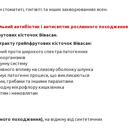
 стоматиті, гінгівіті та інших захворюваннях ясен.
льний антибіотик і антисептик рослинного походження
утових кісточок Вівасан.
тракту грейпфрутових кісточок Вівасан:
ий проти широкого спектра патогенних
оорганізмів
унну систему
ивного впливу на слизову оболонку шлунка
мує патогенні процеси, що викликаються
ми, грибами та іншими паразитами.
родну мікрофлору кишківника
ітям і немовлятам
нного походження),
на відміну від синтетичних