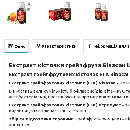
Характеристики
Інформація для 
Опис
Екстракт кісточки грейпфрута Вівасан 
Екстракт грейпфрутових кісточок ЕГК Вівасан
Екстракт грейпфрутових кісточок (ЕГК) Vivasan -
це н
Він містить велику кількість біофлавоноїдів, вітаміну С
антибактеріальні, противірусні та протигрибкові властив
Екстракт грейпфрутових кісточок (ЕГК) отримують
з 
виробництва включає кілька етапів:
Збір та підготовка сировини:
Грейпфрути очищають від ш
оболонку.