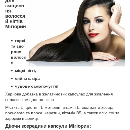
для
зміцнен
ня
волосся
й нігтів
Мігіорин
гарні
та здо
рове
волосс
я,
міцні нігті,
сяйна шкіра
чудове самопочуття!
Харчова добавка в желатинових капсулах для живлення
волосся і зміцнення нігтів.
Містить L- цистин, L-метіонін, вітамін Е, екстракти хвоща
польового та проса, кератин, вітамін В5, а також олію сої та
зародків пшениці.
Діючи зсередини капсули Мігіорин: