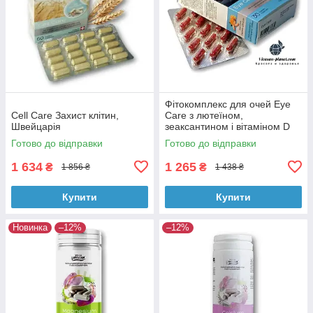
Фітокомплекс для очей Eye
Cell Care Захист клітин,
Care з лютеїном,
Швейцарія
зеаксантином і вітаміном D
Вівасан Швейцарія
Готово до відправки
Готово до відправки
1 634
1 265
₴
₴
1 856 ₴
1 438 ₴
Купити
Купити
Новинка
–12%
–12%