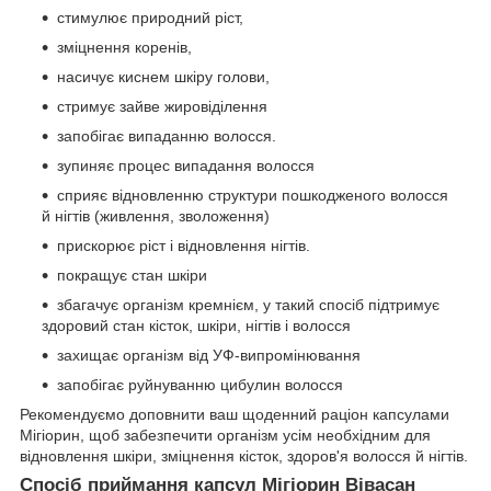
стимулює природний ріст,
зміцнення коренів,
насичує киснем шкіру голови,
стримує зайве жировіділення
запобігає випаданню волосся.
зупиняє процес випадання волосся
сприяє відновленню структури пошкодженого волосся
й нігтів (живлення, зволоження)
прискорює ріст і відновлення нігтів.
покращує стан шкіри
збагачує організм кремнієм, у такий спосіб підтримує
здоровий стан кісток, шкіри, нігтів і волосся
захищає організм від УФ-випромінювання
запобігає руйнуванню цибулин волосся
Рекомендуємо доповнити ваш щоденний раціон капсулами
Мігіорин, щоб забезпечити організм усім необхідним для
відновлення шкіри, зміцнення кісток, здоров'я волосся й нігтів.
Спосіб приймання капсул Мігіорин Вівасан