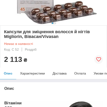
Капсули для зміцнення волосся й нігтів
Migliorin, Вівасан/Vivasan
Немає в наявності
Код: С 52
Роздріб
2 113
₴
Опис
Характеристики
Доставка
Оплата
Умови п
Опис
Вітаміни