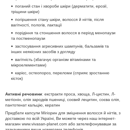
поганий стан і хвороби шкіри (дерматити, ерозії,
тріщини шкіри)
погіршення стану шкіри, волосся й нігтів, після
вагітності, пологів, лактації
порідіння та стоншення волосся в період менопаузи
та постменопаузи
застосування агресивних шампунів, бальзамів та
інших неякісних засобів з догляду
вагітність (збагачує організм вітамінами та
мікроелементами)
карієс, остеопороз, переломи (сприяє зростанню
кісток)
Активні речовини
: екстракти проса, хвоща, Л-цистин, Л-
метіонін, олія зародків пшениці, соєвий лецитин, соєва олія,
пантотенат кальцію, кератин
Придбати капсули Мігіорин для зміцнення волосся й нігтів, з
доставкою по всій Україні, Ви можете через наш інтернет-
магазин www.vivasan-planet.com або зателефонувавши за
зазначеними вище номерами телефонів.