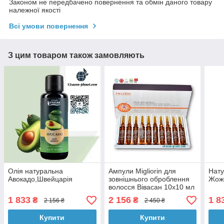
Законом не передбачено повернення та обмін даного товару
належної якості
Всі умови повернення
З цим товаром також замовляють
Олія натуральна
Ампули Migliorin для
Нату
Авокадо,Швейцарія
зовнішнього оброблення
Жож
волосся Вівасан 10х10 мл
1 833
2 156
1 8
₴
₴
2 156 ₴
2 450 ₴
Купити
Купити