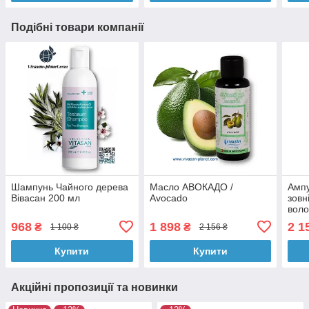
Подібні товари компанії
Шампунь Чайного дерева
Масло АВОКАДО /
Ампу
Вівасан 200 мл
Avocado
зовн
воло
968
1 898
2 1
₴
₴
1 100 ₴
2 156 ₴
Купити
Купити
Акційні пропозиції та новинки