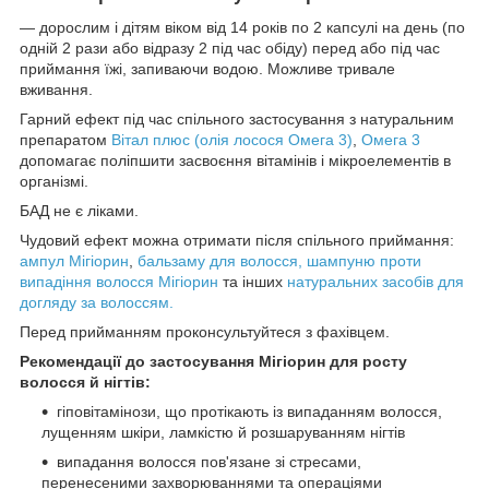
— дорослим і дітям віком від 14 років по 2 капсулі на день (по
одній 2 рази або відразу 2 під час обіду) перед або під час
приймання їжі, запиваючи водою. Можливе тривале
вживання.
Гарний ефект під час спільного застосування з натуральним
препаратом
Вітал плюс (олія лосося Омега 3)
,
Омега 3
допомагає поліпшити засвоєння вітамінів і мікроелементів в
організмі.
БАД не є ліками.
Чудовий ефект можна отримати після спільного приймання:
ампул Мігіорин
,
бальзаму для волосся,
шампуню проти
випадіння волосся Мігіорин
та інших
натуральних засобів для
догляду за волоссям.
Перед прийманням проконсультуйтеся з фахівцем.
Рекомендації до застосування Мігіорин для росту
волосся й нігтів:
гіповітамінози, що протікають із випаданням волосся,
лущенням шкіри, ламкістю й розшаруванням нігтів
випадання волосся пов'язане зі стресами,
перенесеними захворюваннями та операціями