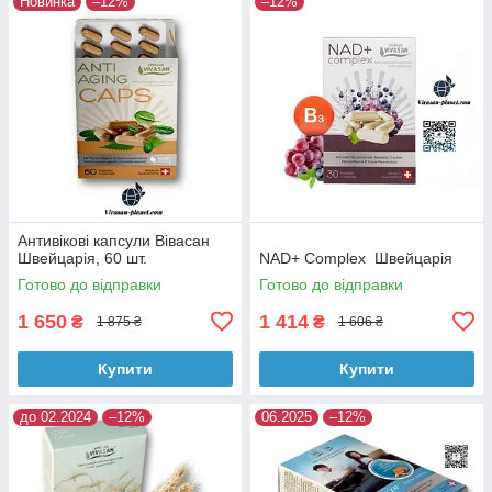
Новинка
–12%
–12%
Антивікові капсули Вівасан
Швейцарія, 60 шт.
NAD+ Complex Швейцарія
Готово до відправки
Готово до відправки
1 650
1 414
₴
₴
1 875 ₴
1 606 ₴
Купити
Купити
до 02.2024
–12%
06.2025
–12%