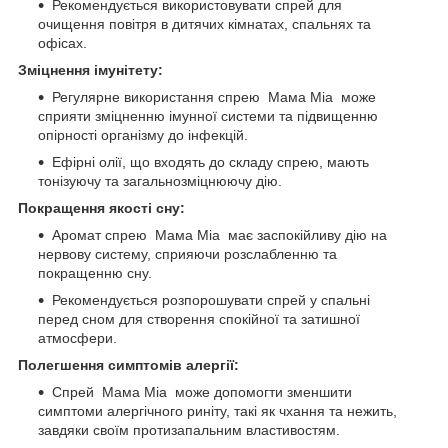
Рекомендується використовувати спрей для
очищення повітря в дитячих кімнатах, спальнях та
офісах.
Зміцнення імунітету:
Регулярне використання спрею Мама Міа може
сприяти зміцненню імунної системи та підвищенню
опірності організму до інфекцій.
Ефірні олії, що входять до складу спрею, мають
тонізуючу та загальнозміцнюючу дію.
Покращення якості сну:
Аромат спрею Мама Міа має заспокійливу дію на
нервову систему, сприяючи розслабленню та
покращенню сну.
Рекомендується розпорошувати спрей у спальні
перед сном для створення спокійної та затишної
атмосфери.
Полегшення симптомів алергії:
Спрей Мама Міа може допомогти зменшити
симптоми алергічного риніту, такі як чхання та нежить,
завдяки своїм протизапальним властивостям.