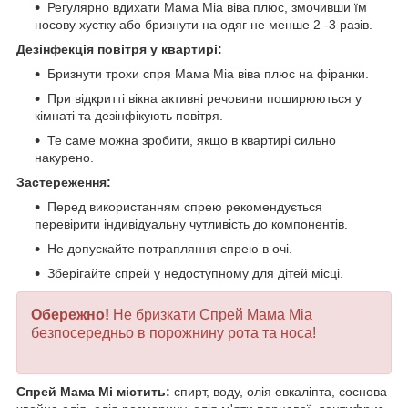
Регулярно вдихати Мама Міа віва плюс, змочивши їм
носову хустку або бризнути на одяг не менше 2 -3 разів.
Дезінфекція повітря у квартирі:
Бризнути трохи спря Мама Міа віва плюс на фіранки.
При відкритті вікна активні речовини поширюються у
кімнаті та дезінфікують повітря.
Те саме можна зробити, якщо в квартирі сильно
накурено.
Застереження:
Перед використанням спрею рекомендується
перевірити індивідуальну чутливість до компонентів.
Не допускайте потрапляння спрею в очі.
Зберігайте спрей у недоступному для дітей місці.
Обережно!
Не бризкати Спрей Мама Міа
безпосередньо в порожнину рота та носа!
Спрей Мама Мі містить:
спирт, воду, олія евкаліпта, соснова