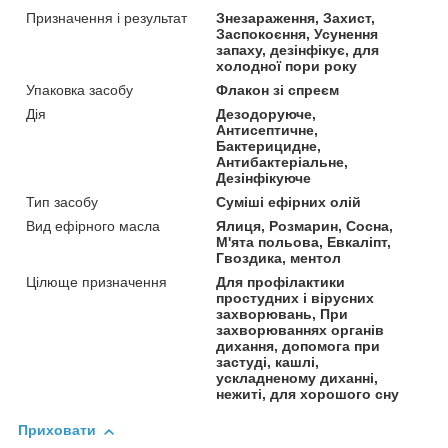
Призначення і результат
Знезараження, Захист,
Заспокоєння, Усунення
запаху, дезінфікує, для
холодної пори року
Упаковка засобу
Флакон зі спреєм
Дія
Дезодоруюче,
Антисептичне,
Бактерицидне,
Антибактеріальне,
Дезінфікуюче
Тип засобу
Суміші ефірних олій
Вид ефірного масла
Ялиця, Розмарин, Сосна,
М'ята польова, Евкаліпт,
Гвоздика, ментол
Цілюще призначення
Для профілактики
простудних і вірусних
захворювань, При
захворюваннях органів
дихання, допомога при
застуді, кашлі,
ускладненому диханні,
нежиті, для хорошого сну
Приховати