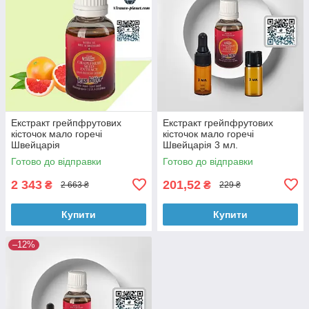
Екстракт грейпфрутових
Екстракт грейпфрутових
кісточок малo горечі
кісточок малo горечі
Швейцарія
Швейцарія 3 мл.
Готово до відправки
Готово до відправки
2 343
201,52
₴
₴
2 663 ₴
229 ₴
Купити
Купити
–12%