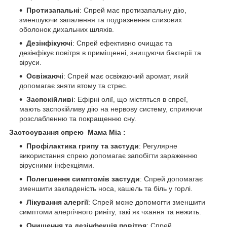
Протизапальні
: Спрей має протизапальну дію,
зменшуючи запалення та подразнення слизових
оболонок дихальних шляхів.
Дезінфікуючі
: Спрей ефективно очищає та
дезінфікує повітря в приміщенні, знищуючи бактерії та
віруси.
Освіжаючі
: Спрей має освіжаючий аромат, який
допомагає зняти втому та стрес.
Заспокійливі
: Ефірні олії, що містяться в спреї,
мають заспокійливу дію на нервову систему, сприяючи
розслабленню та покращенню сну.
Застосування спрею Мама Міа :
Профілактика грипу та застуди
: Регулярне
використання спрею допомагає запобігти зараженню
вірусними інфекціями.
Полегшення симптомів застуди
: Спрей допомагає
зменшити закладеність носа, кашель та біль у горлі.
Лікування алергії
: Спрей може допомогти зменшити
симптоми алергічного риніту, такі як чхання та нежить.
Очищення та дезінфекція повітря
: Спрей