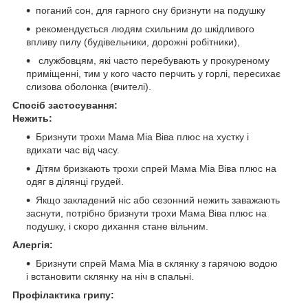
поганий сон, для гарного сну бризнути на подушку
рекомендується людям схильним до шкідливого
впливу пилу (будівельники, дорожні робітники),
службовцям, які часто перебувають у прокуреному
приміщенні, тим у кого часто перчить у горлі, пересихає
слизова оболонка (вчителі).
Спосіб застосування:
Нежить:
Бризнути трохи Мама Міа Віва плюс на хустку і
вдихати час від часу.
Дітям бризкають трохи спрей Мама Міа Віва плюс на
одяг в ділянці грудей.
Якщо закладений ніс або сезонний нежить заважають
заснути, потрібно бризнути трохи Мама Віва плюс на
подушку, і скоро дихання стане вільним.
Алергія:
Бризнути спрей Мама Міа в склянку з гарячою водою
і встановити склянку на ніч в спальні.
Профілактика грипу: