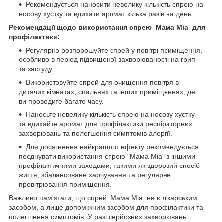
Рекомендується наносити невелику кількість спрею на
носову хустку та вдихати аромат кілька разів на день.
Рекомендації щодо використання спрею Мама Міа для
профілактики:
Регулярно розпорошуйте спрей у повітрі приміщення,
особливо в період підвищеної захворюваності на грип
та застуду.
Використовуйте спрей для очищення повітря в
дитячих кімнатах, спальнях та інших приміщеннях, де
ви проводите багато часу.
Наносьте невелику кількість спрею на носову хустку
та вдихайте аромат для профілактики респіраторних
захворювань та полегшення симптомів алергії.
Для досягнення найкращого ефекту рекомендується
поєднувати використання спрею "Мама Міа" з іншими
профілактичними заходами, такими як здоровий спосіб
життя, збалансоване харчування та регулярне
провітрювання приміщення.
Важливо пам'ятати, що спрей Мама Міа не є лікарським
засобом, а лише допоміжним засобом для профілактики та
полегшення симптомів. У разі серйозних захворювань