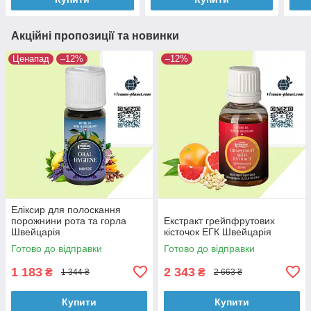
Акційні пропозиції та новинки
Ценапад
–12%
–12%
Еліксир для полоскання
порожнини рота та горла
Екстракт грейпфрутових
Швейцарія
кісточок ЕГК Швейцарія
Готово до відправки
Готово до відправки
1 183
2 343
₴
₴
1 344 ₴
2 663 ₴
Купити
Купити