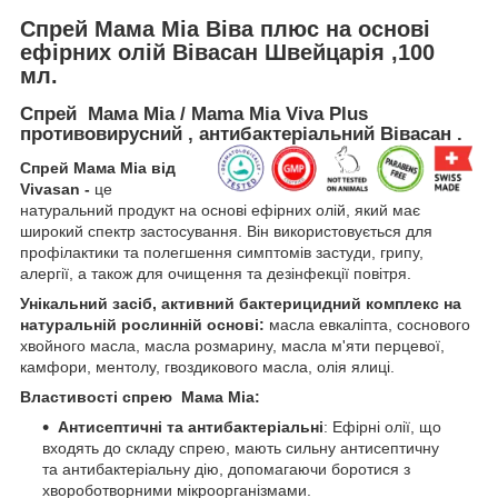
Спрей Мама Міа Віва плюс на основі
ефірних олій Вівасан Швейцарія ,100
мл.
Спрей Мама Міа / Mama Mia Viva Plus
противовирусний , антибактеріальний Вівасан .
Спрей Мама Міа від
Vivasan -
це
натуральний продукт на основі ефірних олій, який має
широкий спектр застосування. Він використовується для
профілактики та полегшення симптомів застуди, грипу,
алергії, а також для очищення та дезінфекції повітря.
Унікальний засіб, активний бактерицидний комплекс на
натуральній рослинній основі:
масла евкаліпта, соснового
хвойного масла, масла розмарину, масла м'яти перцевої,
камфори, ментолу, гвоздикового масла, олія ялиці.
Властивості спрею Мама Міа:
Антисептичні та антибактеріальні
: Ефірні олії, що
входять до складу спрею, мають сильну антисептичну
та антибактеріальну дію, допомагаючи боротися з
хвороботворними мікроорганізмами.