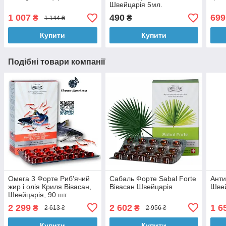
Швейцарія 5мл.
1 007
490
699
₴
₴
1 144 ₴
Купити
Купити
Подібні товари компанії
Омега 3 Форте Риб'ячий
Сабаль Форте Sabal Forte
Анти
жир і олія Криля Вівасан,
Вівасан Швейцарія
Швей
Швейцарія, 90 шт.
2 299
2 602
1 6
₴
₴
2 613 ₴
2 956 ₴
Купити
Купити