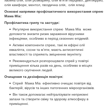
хвойна олія, олія розмарину, олія м'яти перцевої, дентифриз,
олія камфори, ментол, гвоздична олія, олія ялиці.
Основні напрямки профілактичного використання спрею
Мама Міа:
Профілактика грипу та застуди:
Регулярне використання спрею Мама Міа може
допомогти знизити ризик зараження вірусними
інфекціями, особливо в період сезонних епідемій.
Активні компоненти спрею, такі як ефірні олії
евкаліпта, сосни та м'яти, мають антисептичні
властивості та сприяють зміцненню імунітету.
Рекомендується розпорошувати спрей у повітрі
приміщення кілька разів на день, особливо в місцях
великого скупчення людей.
Очищення та дезінфекція повітря:
Спрей Мама Міа ефективно очищає повітря від
бактерій, вірусів та інших патогенних мікроорганізмів.
Він також допомагає нейтралізувати неприємні
запахи та створити свіжу та здорову атмосферу в
приміщенні.