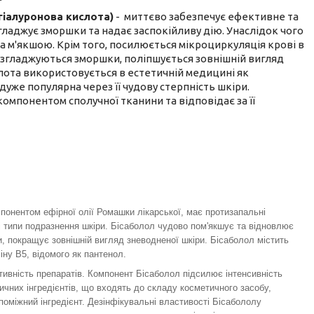
гіалуронова кислота)
- миттєво забезпечує ефективне та
гладжує зморшки та надає заспокійливу дію. Унаслідок чого
а м'якшою. Крім того, посилюється мікроциркуляція крові в
 згладжуються зморшки, поліпшується зовнішній вигляд
лота використовується в естетичній медицині як
уже популярна через її чудову стерпність шкіри.
компонентом сполучної тканини та відповідає за її
понентом ефірної олії Ромашки лікарської, має протизапальні
ні типи подразнення шкіри. Бісаболол чудово пом'якшує та відновлює
и, покращує зовнішній вигляд зневодненої шкіри. Бісаболол містить
іну В5, відомого як пантенол.
ивність препаратів. Компонент Бісаболол підсилює інтенсивність
ичних інгредієнтів, що входять до складу косметичного засобу,
поміжний інгредієнт. Дезінфікувальні властивості Бісабололу