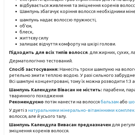
відбувається живлення та зміцнення коренів волосс
Шампунь збагачує коріння волосся необхідними мін
шампунь надає волоссю пружності,
об'єм,
блеск,
життєву силу
залишає відчуття комфорту на шкірі голови.
Підходить для всіх типів волосся
. для жирних, сухих,
Дерматологічно тестований.
Спосіб застосування:
Нанесіть трохи шампуню на вологе 
ретельно змити теплою водою. У разі сильного забрудн
Всі шампуні концентровані, тому їх можна розводити 1:3 а
Шампунь Календули Вівасан не містить:
парабени, пара
тваринного походження
Рекомендуємо
потім нанести на волосся
бальзам
або
шо
У дуеті з
н
атуральними мінерально-вітамінними комплек
волосся, але й усього талу.
Шампунь Календула Вивасан предназначен
для регуля
зміцнення коренів волосся.