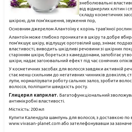
знеболювальні властив
від відмерлих клітин і 
складу косметичних зас
шкірою, для пом'якшення, звуження пор,
Основним джерелом Алантоїну є корінь трав'яної рослини
Алантоїн може глибоко проникати в шкіру та добре вбир
пом'якшує шкіру, відлущує ороговілий шар, знімає подра
властивості, виводить шкідливі речовини зі шкірних покр
старінням шкіри, бореться з камеддонами, запобігає утв
шкіри, надає загоювальний ефект під час сонячних опіків
У косметичних засобах для волосся завдяки активній ре
стає менш схильним до негативних чинників довкілля, ст
лупи, нормалізувати роботу сальних залоз, зробити волос
волосся, поліпшити швидкість росту.
Глицерил каприлат.
Багатофункціональний зволожува
антимікробні властивості.
Місткість: 200 мл
Купити Календула шампунь для волосся, з доставкою по в
www.vivasan-planet.com або зателефонувавши за зазнач