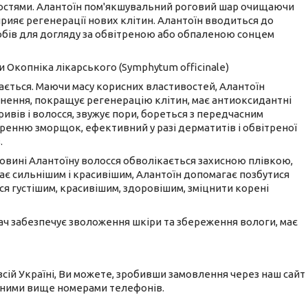
остями. Алантоїн пом'якшувальний роговий шар очищаючи
сприяє регенерації нових клітин. Алантоїн вводиться до
обів для догляду за обвітреною або обпаленою сонцем
 Окопніка лікарського (Symphytum officinale)
ається. Маючи масу корисних властивостей, Алантоїн
знення, покращує регенерацію клітин, має антиоксидантні
ивів і волосся, звужує пори, бореться з передчасним
оренню зморщок, ефективний у разі дерматитів і обвітреної
.
човині Алантоїну волосся обволікається захисною плівкою,
ає сильнішим і красивішим, Алантоїн допомагає позбутися
ся густішим, красивішим, здоровішим, зміцнити корені
ч забезпечує зволоження шкіри та збереження вологи, має
сій Україні, Ви можете, зробивши замовлення через наш сайт
еними вище номерами телефонів.