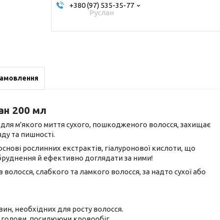
+380 (97) 535-35-77
Руслан
замовлення
ан 200 мл
ля м'якого миття сухого, пошкодженого волосся, захищає
ду та пишності.
снові рослинних екстрактів, гіалуронової кислоти, що
абруднення й ефективно доглядати за ними!
волосся, слабкого та ламкого волосся, за надто сухої або
ин, необхідних для росту волосся.
 голови, посилюючи кровообіг,