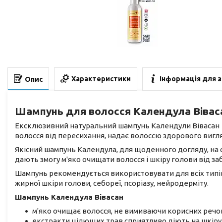
Характеристики
Інформація для 
Опис
Шампунь для волосся Календула Вівас
Ексклюзивний натуральний шампунь Календули Вівасан д
волосся від пересихання, надає волоссю здорового вигля
Якісний шампунь Календула, для щоденного догляду, на о
дають змогу м'яко очищати волосся і шкіру голови від з
Шампунь рекомендується використовувати для всіх типів 
жирної шкіри голови, себореї, псоріазу, нейродерміту.
Шампунь Календула Вівасан
м'яко очищає волосся, не вимиваючи корисних речов
екстракти цілющих трав сприятливо діють на шкіру