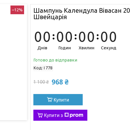
Шампунь Календула Вівасан 20
–12%
Швейцарія
0
0
0
0
0
0
0
0
Днів
Годин
Хвилин
Секунд
Готово до відправки
Код:
I 778
968 ₴
1 100 ₴
Купити
Купити з