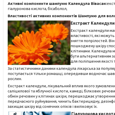
Активні компоненти шампуню Календула Вівасан:
екст
гіалуронова кислота, бісаболол,
Властивості активних компонентів Шампуню для воло
Екстракт Календули
Екстракт календули ма
властивості, які можуть
зняття попрілостей. Ві
пошкоджену шкіру спосо
клітинами. Календула м
бути альтернативним за
для поліпшення якості 
За статистичними даними календула лікарська за популя
поступається тільки ромашці, опередивши водночас шавлія
рослин.
Екстракт календули, лікувальний вплив якого зумовлений 
саліцилової та яблучної кислоти, камеді, білкових речови
обмін речовин у клітинах шкіри, перешкоджає утворенню
передчасного руйнування, чинить бактерицидну, дезінфі
захищає шкіру від сонячних опіків і виліковує їх.
Гіалуронова кислот