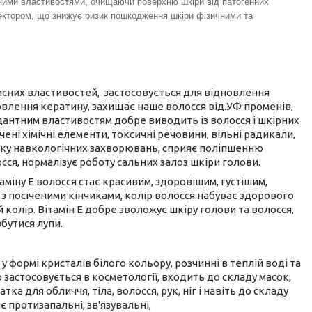
ними властивостями, очищаючи поверхню шкіри від патогенних
тектором, що знижує ризик пошкодження шкіри фізичними та
рисних властивостей, застосовується для відновлення
овлення кератину, захищає наше волосся від.УФ променів,
дантним властивостям добре виводить із волосся і шкірних
ені хімічні елементи, токсичні речовини, вільні радикали,
у навкологічних захворювань, сприяє поліпшенню
осся, нормалізує роботу сальних залоз шкіри голови.
міну Е волосся стає красивим, здоровішим, густішим,
з посіченими кінчиками, колір волосся набуває здорового
 колір. Вітамін Е добре зволожує шкіру голови та волосся,
бутися лупи.
 формі кристалів білого кольору, розчинні в теплій воді та
 застосовується в косметології, входить до складу масок,
тка для обличчя, тіла, волосся, рук, ніг і навіть до складу
є протизапальні, зв'язувальні,