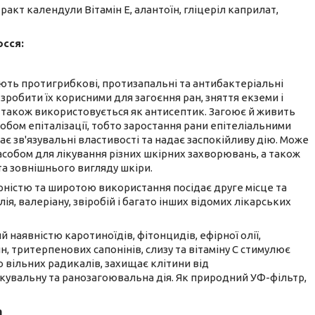
ракт календули Вітамін Е, алантоїн, гліцеріл каприлат,
сся:
ють протигрибкові, протизапальні та антибактеріальні
 зробити їх корисними для загоєння ран, зняття екземи і
н також використовується як антисептик. Загоює й живить
бом епіталізації, тобто заростання рани епітеліальними
ає зв'язувальні властивості та надає заспокійливу дію. Може
собом для лікування різних шкірних захворювань, а також
та зовнішнього вигляду шкіри.
рністю та широтою використання посідає друге місце та
, валеріану, звіробій і багато інших відомих лікарських
наявністю каротиноїдів, фітонцидів, ефірної олії,
н, тритерпенових сапонінів, слизу та вітаміну С стимулює
 вільних радикалів, захищає клітини від
кувальну та ранозагоювальна дія. Як природний УФ-фільтр,
а