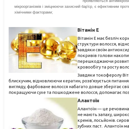
проявляються антимікроб
мікроорганізмів і зміцнюючи захисний бар'єр, є ефективним про
хімічними факторами;
Вітамін Е
Вітамін Е має безліч ко
структури волосся, відн
завдяки своїм антиокси
покривів голови накопич
перешкоджаючи розвитк
кровообігу та росту вол
Завдяки токоферолу Віта
блискучим, відновлюючи кератин, розв'язується питання 
вигляду, фарбоване волосся набагато довше зберігає свій
покращуючи сухе та пошкоджене волосся, допомагає поз
Алантоїн
Алантоїн — це речовина у
не мають запаху, широко
кремів, лосьйонів. сирова
зубних паст. Алантоїн ма