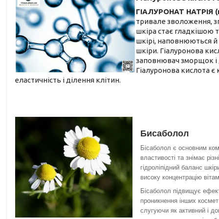
ГІАЛУРОНАТ НАТРІЯ (
тривале зволоження, з
шкіра стає гладкішою т
шкірі, наповнюються й
шкіри. Гіалуронова кис
заповнювач зморщок і д
Гіалуронова кислота є 
еластичність і ділення клітин.
Бисаболол
Бісаболол є основним ком
властивості та знімає різ
гідроліпідний баланс шкір
високу концентрацію вітам
Бісаболол підвищує ефект
проникнення інших космет
слугуючи як активний і до