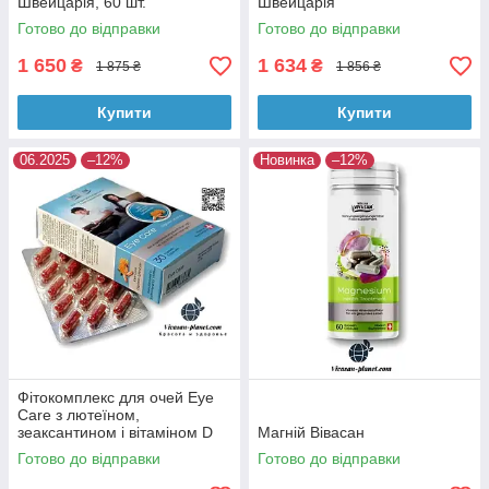
Швейцарія, 60 шт.
Швейцарія
Готово до відправки
Готово до відправки
1 650
1 634
₴
₴
1 875 ₴
1 856 ₴
Купити
Купити
06.2025
–12%
Новинка
–12%
Фітокомплекс для очей Eye
Care з лютеїном,
зеаксантином і вітаміном D
Магній Вівасан
Вівасан Швейцарія
Готово до відправки
Готово до відправки