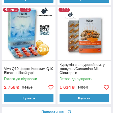
Новинка
–12%
–12%
Куркумін з олеуропеїном, у
Viva Q10 форте Коензим Q10
капсулах/Curcumine Mit
Вівасан Швейцарія
Oleuropein
Готово до відправки
Готово до відправки
2 756
1 634
₴
₴
3 131 ₴
1 856 ₴
Купити
Купити
Показати ще