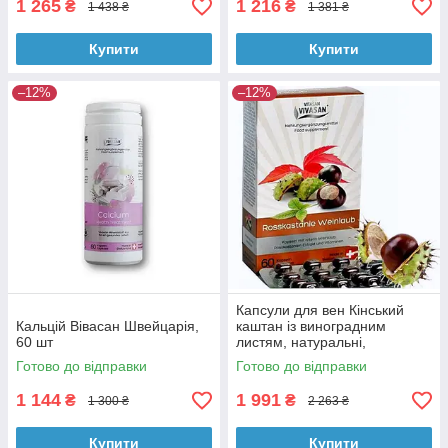
1 265
1 216
₴
₴
1 438 ₴
1 381 ₴
Купити
Купити
–12%
–12%
Капсули для вен Кінський
Кальцій Вівасан Швейцарія,
каштан із виноградним
60 шт
листям, натуральні,
Швейцарія
Готово до відправки
Готово до відправки
1 144
1 991
₴
₴
1 300 ₴
2 263 ₴
Купити
Купити