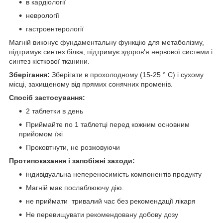
в кардіології
неврології
гастроентерології
Магній виконує фундаментальну функцію для метаболізму,
підтримує синтез білка, підтримує здоров'я нервової системи і
синтез кісткової тканини.
Зберігання:
Зберігати в прохолодному (15-25 ° C) і сухому
місці, захищеному від прямих сонячних променів.
Спосіб застосування:
2 таблетки в день
Приймайте по 1 таблетці перед кожним основним
прийомом їжі
Проковтнути, не розжовуючи
Протипоказання і запобіжні заходи:
індивідуальна непереносимість компонентів продукту
Магній має послаблюючу дію.
не приймати тривалий час без рекомендації лікаря
Не перевищувати рекомендовану добову дозу