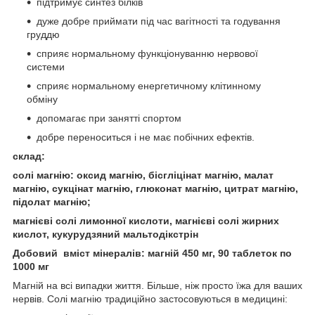
підтримує синтез білків
дуже добре приймати під час вагітності та годування
груддю
сприяє нормальному функціонуванню нервової
системи
сприяє нормальному енергетичному клітинному
обміну
допомагає при занятті спортом
добре переноситься і не має побічних ефектів.
склад:
солі магнію: оксид магнію, бісгліцінат магнію, малат
магнію, cукцінат магнію, глюконат магнію, цитрат магнію,
підолат магнію;
магнієві солі лимонної кислоти, магнієві солі жирних
кислот, кукурудзяний мальтодікстрін
Добовий вміст мінералів: магній 450 мг, 90 таблеток по
1000 мг
Магній на всі випадки життя. Більше, ніж просто їжа для ваших
нервів. Солі магнію традиційно застосовуються в медицині: