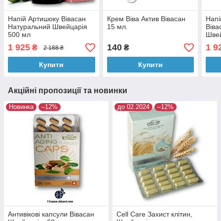
Напій Артишоку Вівасан
Крем Віва Актив Вівасан
Напі
Натуральний Швейцарія
15 мл.
Віва
500 мл
Швей
1 925
140
1 9
₴
₴
2 188 ₴
Купити
Купити
Акційні пропозиції та новинки
Новинка
–12%
до 02.2024
–12%
Антивікові капсули Вівасан
Cell Care Захист клітин,