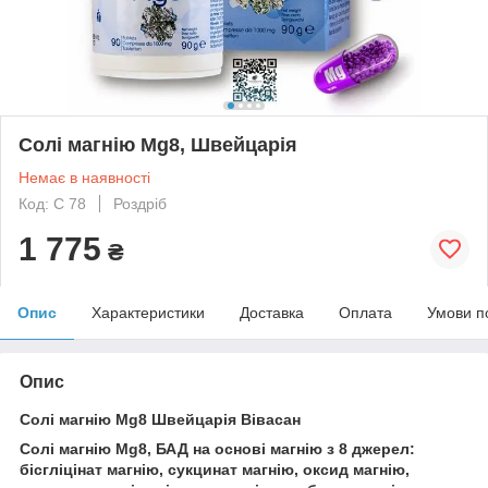
Солі магнію Mg8, Швейцарія
Немає в наявності
Код: C 78
Роздріб
1 775
₴
Опис
Характеристики
Доставка
Оплата
Умови п
Опис
Солі магнію Mg8 Швейцарія Вівасан
Солі магнію Mg8, БАД на основі магнію з 8 джерел:
бісгліцінат магнію, сукцинат магнію, оксид магнію,