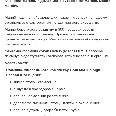
глюконат магнію, підолат магнію, карбонат магнію, малат
магнію.
Магній - один з найважливіших поживних речовин в нашому
організмі, але сам організм не здатний його виробляти.
Магній бере участь більш ніж в 300 процесах роботи
ферментів нашого організму. При нестачі магнію наш
організм зазвичай реагує м'язовими спазмами або судомами
литкових м'язів.
Унікальна формула солей магнію (Magnesium) в порошку
збільшує біодоступність і засвоюваність мінералів в організмі.
властивості:
Вітамінно-мінерального комплексу Солі магнію Mg8
Вівасан Швейцарія:
знімає втому і стомлення
піклується про здоров'я нервів
сприяє нормальній роботі м'язів
допомагає зменшити втому і психічне виснаження
сприяє підтримці здоров'я кісток і зубів