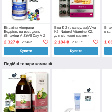
Вітаміни мінерали
Віва К-2 (в капсулах)/Viva-
Віта
Бодрість на весь день
K2, Naturel Vitamine K2,
в кап
(Вітаміни А-Z)/All Day A-Z
для кісткової системи
compact, 100 шт.
2 327
2 184
1 0
₴
₴
2 644 ₴
2 481 ₴
Купити
Купити
Подібні товари компанії