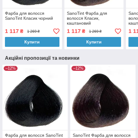
Фарба для волосся
SanoTint Фарба для
Sano
SanoTint Класик чорний
волосся Класик,
воло
каштановий
каш
1 117
1 117
1 1
₴
₴
1 269 ₴
1 269 ₴
Купити
Купити
Акційні пропозиції та новинки
–12%
–12%
Фарба для волосся SanoTint
SanoTint Фарба для волосся