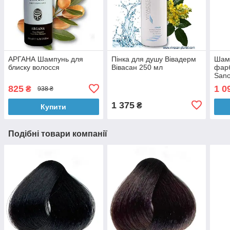
АРГАНА Шампунь для
Пінка для душу Вівадерм
Шам
блиску волосся
Вівасан 250 мл
фарб
Sano
мл
825
1 0
₴
938 ₴
1 375
₴
Купити
Подібні товари компанії