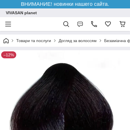
ВНИМАНИЕ! новинки нашего сайта.
VIVASAN planet
Товари та послуги
Догляд за волоссям
Безаміачна 
–12%