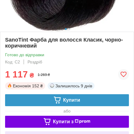
SanoTint Фарба для волосся Класик, чорно-
коричневий
Готово до відправки
Код: С2
Роздріб
1 117
₴
1 269 ₴
Економія
152 ₴
Залишилось
9 днів
Купити
або
Купити з