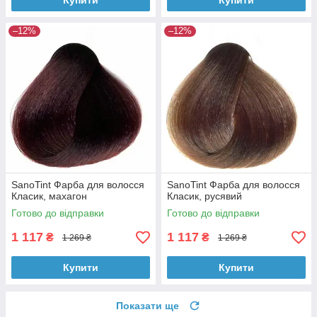
Купити
Купити
–12%
–12%
SanoTint Фарба для волосся
SanoTint Фарба для волосся
Класик, махагон
Класик, русявий
Готово до відправки
Готово до відправки
1 117
1 117
₴
₴
1 269 ₴
1 269 ₴
Купити
Купити
Показати ще