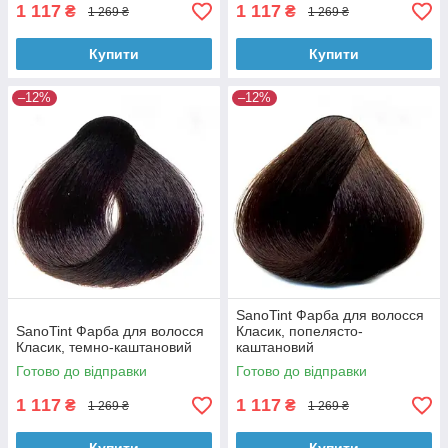
1 117
1 117
₴
₴
1 269 ₴
1 269 ₴
Купити
Купити
–12%
–12%
SanoTint Фарба для волосся
SanoTint Фарба для волосся
Класик, попелясто-
Класик, темно-каштановий
каштановий
Готово до відправки
Готово до відправки
1 117
1 117
₴
₴
1 269 ₴
1 269 ₴