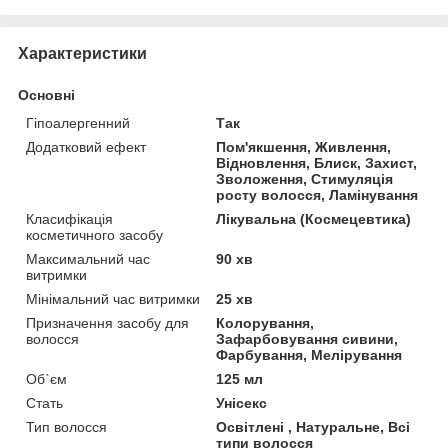
Характеристики
Основні
Гіпоалергенний
Так
Додатковий ефект
Пом'якшення, Живлення,
Відновлення, Блиск, Захист,
Зволоження, Стимуляція
росту волосся, Ламінування
Класифікація
Лікувальна (Космецевтика)
косметичного засобу
Максимальний час
90 хв
витримки
Мінімальний час витримки
25 хв
Призначення засобу для
Колорування,
волосся
Зафарбовування сивини,
Фарбування, Мелірування
Об`єм
125 мл
Стать
Унісекс
Тип волосся
Освітлені , Натуральне, Всі
типи волосся