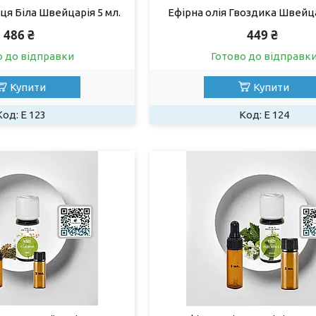
ця Біла Швейцарія 5 мл.
Ефірна олія Гвоздика Швейца
486 ₴
449 ₴
о до відправки
Готово до відправк
Купити
Купити
Е 123
Е 124