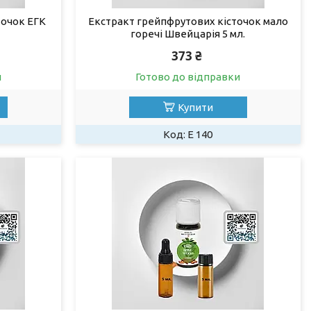
точок ЕГК
Екстракт грейпфрутових кісточок малo
горечі Швейцарія 5 мл.
373 ₴
и
Готово до відправки
Купити
Е 140