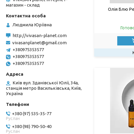
магазин - склад
Олія Блю Ре
Людмила Юріївна
Готов
http://vivasan-planet.com
vivasanplanet@gmail.com
+380975353577
+380975353577
+380975353577
Київ вул. Зданівської Юлії, 34а,
станція метро Васильківська, Київ,
Україна
+380 (97) 535-35-77
Руслан
+380 (98) 790-50-40
Руслан