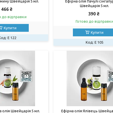
Кмину Швейцарія 5 мл.
Ефірна олія Пачулі сінгапу
Швейцарія 5 мл.
466 ₴
390 ₴
о до відправки
Готово до відправк
Купити
Купити
Е 122
Е 105
 олія Швейцарія 5 мл.
Ефірна олія Ялівець Швейцар