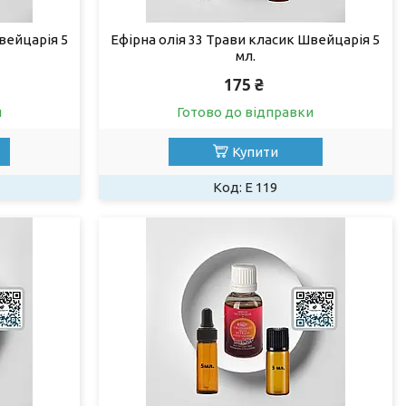
вейцарія 5
Ефірна олія 33 Трави класик Швейцарія 5
мл.
175 ₴
и
Готово до відправки
Купити
Е 119