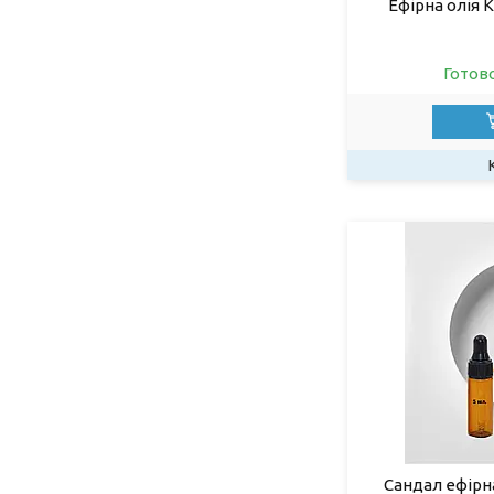
Ефірна олія 
Готов
Сандал ефірна