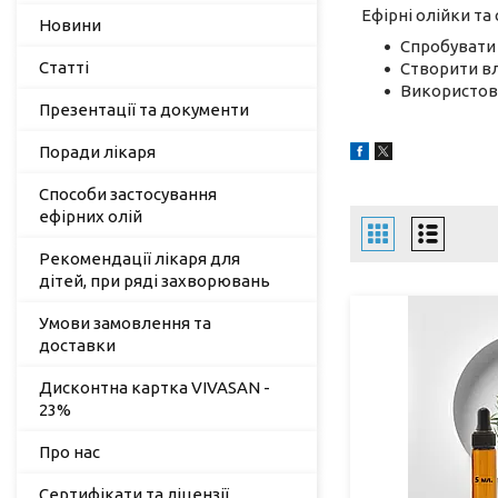
Ефірні олійки та 
Новини
Спробувати р
Статті
Створити вла
Використову
Презентації та документи
Поради лікаря
Способи застосування
ефірних олій
Рекомендації лікаря для
дітей, при ряді захворювань
Умови замовлення та
доставки
Дисконтна картка VIVASAN -
23%
Про нас
Сертифікати та ліцензії