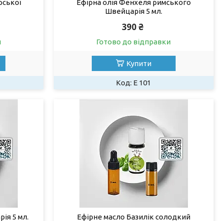
рської
Ефірна олія Фенхеля римського
Швейцарія 5 мл.
390 ₴
и
Готово до відправки
Купити
Е 101
ія 5 мл.
Ефірне масло Базилік солодкий