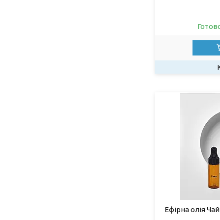
Готов
Ефірна олія Ча