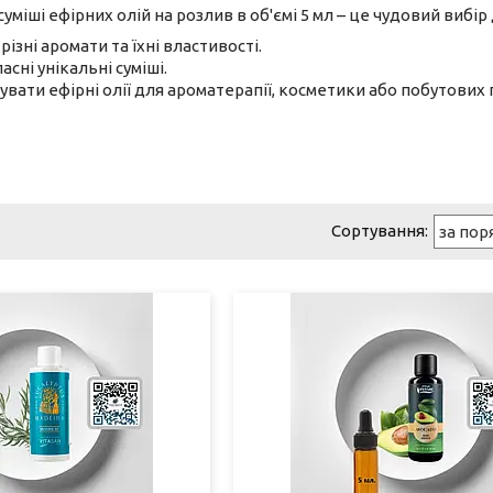
суміші ефірних олій на розлив в об'ємі 5 мл – це чудовий вибір 
ізні аромати та їхні властивості.
сні унікальні суміші.
вати ефірні олії для ароматерапії, косметики або побутових 