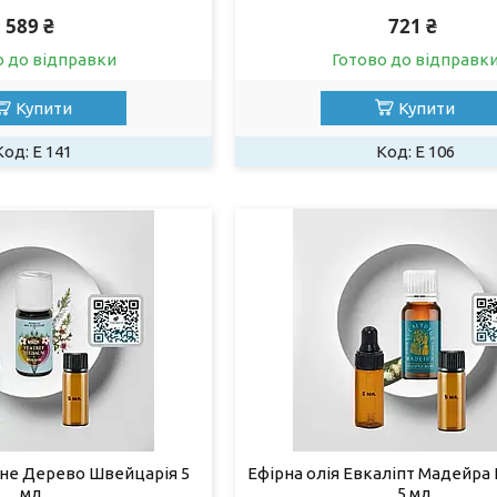
589 ₴
721 ₴
о до відправки
Готово до відправк
Купити
Купити
Е 141
Е 106
йне Дерево Швейцарія 5
Ефірна олія Евкаліпт Мадейра
мл.
5 мл.