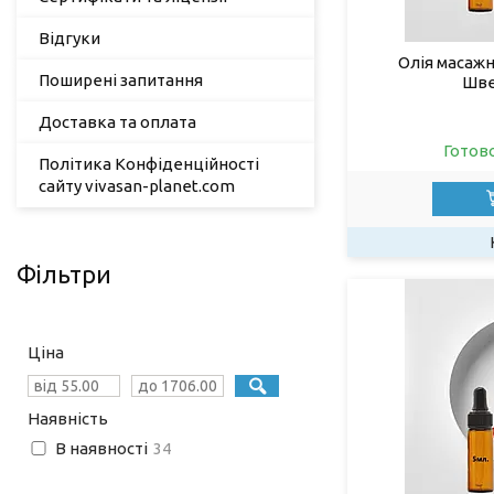
Відгуки
Олія масаж
Поширені запитання
Шве
Доставка та оплата
Готов
Політика Конфіденційності
сайту vivasan-planet.com
Фільтри
Ціна
Наявність
В наявності
34