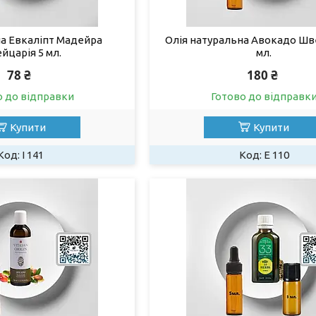
на Евкаліпт Мадейра
Олія натуральна Авокадо Шв
йцарія 5 мл.
мл.
78 ₴
180 ₴
о до відправки
Готово до відправк
Купити
Купити
I 141
Е 110