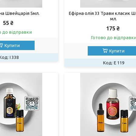
на Швейцарія 5мл.
Ефірна олія 33 Трави класик Ш
мл.
55 ₴
175 ₴
о до відправки
Готово до відправк
Купити
Купити
І 338
Е 119