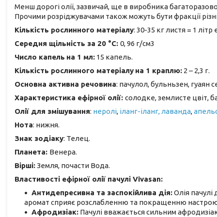
Менш дорогі олії, зазвичай, ще в виробника багаторазо
Прочими розріджувачами також можуть бути фракції різ
Кількість рослинного матеріалу
: 30-35 кг листя = 1 літр 
Середня щільність за 20 °C:
0, 96 г/см3
Число капель
на 1 мл:
15 капель.
Кількість рослинного матеріалу
на 1 краплю:
2 – 2,3 г.
Основна активна речовина
: пачулол, бульньзен, гуаян 
Характеристика ефірної олії:
солодке, землисте цвіт, 
Олії для змішування
:
неролі
,
іланг-іланг,
лаванда
,
апель
Нота
: нижня.
Знак зодіаку
: Телец.
Планета:
Венера.
Вірші:
Земля, почасти Вода.
Властивості ефірної олії пачулі Vivasan:
Антидепресивна та заспокійлива дія:
Олія пачулі 
аромат сприяє розслабленню та покращенню настрою
Афродизіак:
Пачулі вважається сильним афродизіак