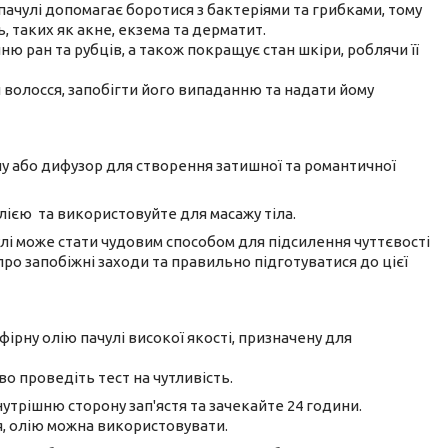
пачулі допомагає боротися з бактеріями та грибками, тому
 таких як акне, екзема та дерматит.
ню ран та рубців, а також покращує стан шкіри, роблячи її
 волосся, запобігти його випаданню та надати йому
у або дифузор для створення затишної та романтичної
олією та використовуйте для масажу тіла.
улі може стати чудовим способом для підсилення чуттєвості
про запобіжні заходи та правильно підготуватися до цієї
рну олію пачулі високої якості, призначену для
о проведіть тест на чутливість.
нутрішню сторону зап'ястя та зачекайте 24 години.
, олію можна використовувати.