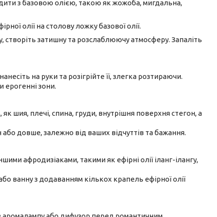
одити з базовою олією, такою як жожоба, мигдальна,
ної олії на столову ложку базової олії.
у, створіть затишну та розслаблюючу атмосферу. Запаліть
анесіть на руки та розігрійте її, злегка розтираючи.
 ерогенні зони.
як шия, плечі, спина, груди, внутрішня поверхня стегон, а
 або довше, залежно від ваших відчуттів та бажання.
шими афродизіаками, такими як ефірні олії іланг-ілангу,
бо ванну з додаванням кількох крапель ефірної олії
 в аромалампу або дифузор перед романтичним