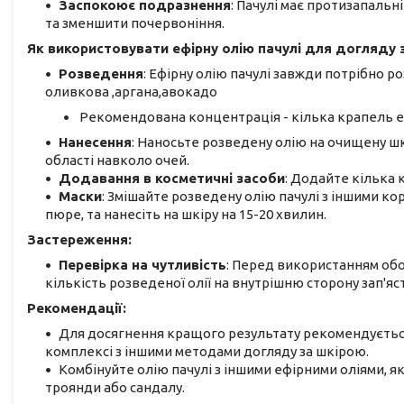
Заспокоює подразнення
: Пачулі має протизапальн
та зменшити почервоніння.
Як використовувати ефірну олію пачулі для догляду 
Розведення
: Ефірну олію пачулі завжди потрібно р
оливкова ,аргана,авокадо
Рекомендована концентрація - кілька крапель ефір
Нанесення
: Наносьте розведену олію на очищену ш
області навколо очей.
Додавання в косметичні засоби
: Додайте кілька 
Маски
: Змішайте розведену олію пачулі з іншими ко
пюре, та нанесіть на шкіру на 15-20 хвилин.
Застереження:
Перевірка на чутливість
: Перед використанням обо
кількість розведеної олії на внутрішню сторону зап'яст
Рекомендації:
Для досягнення кращого результату рекомендується
комплексі з іншими методами догляду за шкірою.
Комбінуйте олію пачулі з іншими ефірними оліями, як
троянди або сандалу.