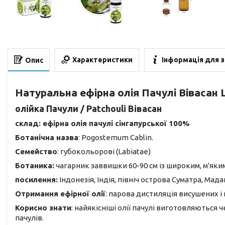
Характеристики
Інформація для 
Опис
Натуральна ефірна олія Пачулі Вівасан 
олійка Пачули / Patchouli Вівасан
склад: ефірна олія пачулі сінгапурської 100%
Ботанічна назва
: Pogostemum Cablin.
Семейство
: губокольорові (Labiatae)
Ботаника:
чагарник заввишки 60-90 см із широким, м'яки
посилення:
Індонезія, Індія, північ острова Суматра, Мада
Отримання ефірної олії
: парова дистиляція висушених і
Корисно знати
: найякісніші олії пачулі виготовляються
пачулів.