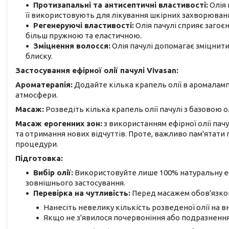
Протизапальні та антисептичні властивості:
Олія 
її використовують для лікування шкірних захворювань,
Регенеруючі властивості:
Олія пачулі сприяє загоєн
більш пружною та еластичною.
Зміцнення волосся:
Олія пачулі допомагає зміцнити
блиску.
Застосування ефірної олії пачулі Vivasan:
Ароматерапія:
Додайте кілька крапель олії в аромаламп
атмосфери.
Масаж:
Розведіть кілька крапель олії пачулі з базовою 
Масаж ерогенних зон:
з використанням ефірної олії пач
та отримання нових відчуттів. Проте, важливо пам'ятати 
процедури.
Підготовка:
Вибір олії:
Використовуйте лише 100% натуральну ефі
зовнішнього застосування.
Перевірка на чутливість:
Перед масажем обов'язков
Нанесіть невелику кількість розведеної олії на в
Якщо не з'явилося почервоніння або подразнення