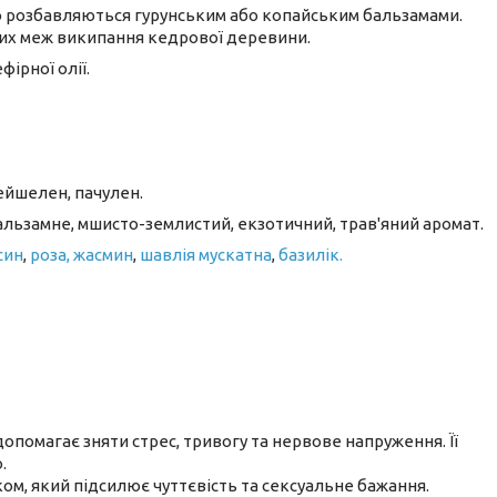
во розбавляються гурунським або копайським бальзамами.
них меж википання кедрової деревини.
ефірної олії.
сейшелен, пачулен.
бальзамне, мшисто-землистий, екзотичний, трав'яний аромат.
син
,
роза,
жасмин
,
шавлія мускатна
,
базилік.
допомагає зняти стрес, тривогу та нервове напруження. Її
.
ом, який підсилює чуттєвість та сексуальне бажання.