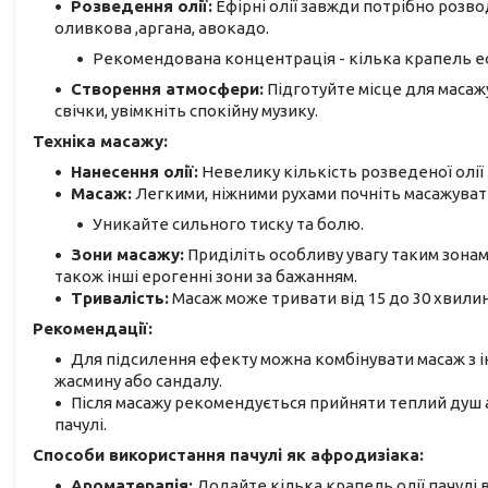
Розведення олії:
Ефірні олії завжди потрібно розв
оливкова ,аргана, авокадо.
Рекомендована концентрація - кілька крапель ефір
Створення атмосфери:
Підготуйте місце для масаж
свічки, увімкніть спокійну музику.
Техніка масажу:
Нанесення олії:
Невелику кількість розведеної олії н
Масаж:
Легкими, ніжними рухами почніть масажувати
Уникайте сильного тиску та болю.
Зони масажу:
Приділіть особливу увагу таким зонам, 
також інші ерогенні зони за бажанням.
Тривалість:
Масаж може тривати від 15 до 30 хвилин
Рекомендації:
Для підсилення ефекту можна комбінувати масаж з ін
жасмину або сандалу.
Після масажу рекомендується прийняти теплий душ а
пачулі.
Способи використання пачулі як афродизіака:
Ароматерапія:
Додайте кілька крапель олії пачулі