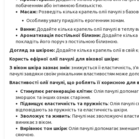
побаченням або інтимною близькістю.
Масаж:
Розведіть кілька крапель олії пачулі з базо
Особливу увагу приділіть ерогенним зонам.
Ванни:
Додайте кілька крапель олії пачулі в теплу 
Ароматизація постільної білизни:
Додайте кілька к
покладіть його поруч з постільною білизною.
Догляд за шкірою:
Додайте кілька крапель олії в свій к
Користь ефірної олії пачулі для вікової шкіри:
З віком шкіра зазнає змін
: знижується її еластичність, 
пачулі завдяки своїм унікальним властивостям може доп
Властивості олії пачулі, що роблять її корисною для в
Стимулює регенерацію клітин
: Олія пачулі допом
зморшок та інших ознак старіння.
Підвищує еластичність та пружність
: Олія пачулі
відповідають за пружність та еластичність шкіри.
Зволожує та живить
: Пачулі має зволожуючі власти
виникає з віком.
Вирівнює тон шкіри
: Олія пачулі допомагає зменшит
сяючою.