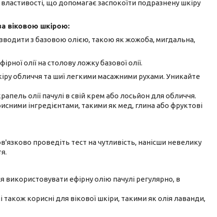
і властивості, що допомагає заспокоїти подразнену шкіру
за віковою шкірою:
озводити з базовою олією, такою як жожоба, мигдальна,
ної олії на столову ложку базової олії.
кіру обличчя та шиї легкими масажними рухами. Уникайте
крапель олії пачулі в свій крем або лосьйон для обличчя.
рисними інгредієнтами, такими як мед, глина або фруктові
в'язково проведіть тест на чутливість, нанісши невелику
я.
 використовувати ефірну олію пачулі регулярно, в
і також корисні для вікової шкіри, такими як олія лаванди,