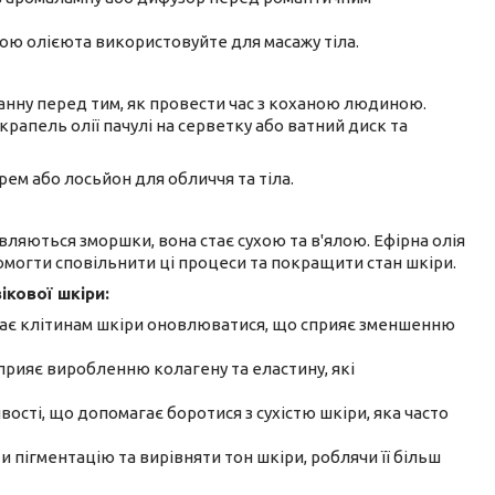
вою олієюта використовуйте для масажу тіла.
ванну перед тим, як провести час з коханою людиною.
рапель олії пачулі на серветку або ватний диск та
рем або лосьйон для обличчя та тіла.
з'являються зморшки, вона стає сухою та в'ялою. Ефірна олія
омогти сповільнити ці процеси та покращити стан шкіри.
ікової шкіри:
агає клітинам шкіри оновлюватися, що сприяє зменшенню
 сприяє виробленню колагену та еластину, які
вості, що допомагає боротися з сухістю шкіри, яка часто
и пігментацію та вирівняти тон шкіри, роблячи її більш