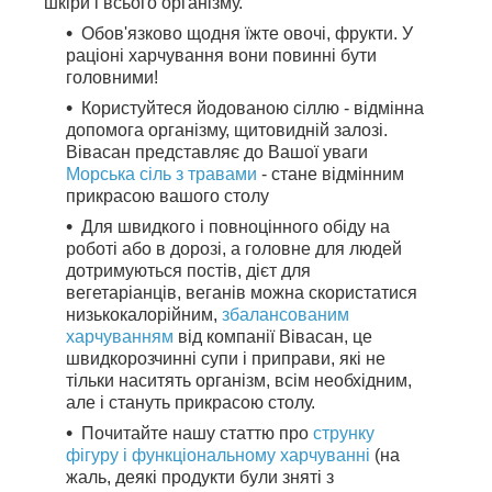
шкіри і всього організму.
Обов'язково щодня їжте овочі, фрукти. У
раціоні харчування вони повинні бути
головними!
Користуйтеся йодованою сіллю - відмінна
допомога організму, щитовидній залозі.
Вівасан представляє до Вашої уваги
Морська сіль з травами
- стане відмінним
прикрасою вашого столу
Для швидкого і повноцінного обіду на
роботі або в дорозі, а головне для людей
дотримуються постів, дієт для
вегетаріанців, веганів можна скористатися
низькокалорійним,
збалансованим
харчуванням
від компанії Вівасан, це
швидкорозчинні супи і приправи, які не
тільки наситять організм, всім необхідним,
але і стануть прикрасою столу.
Почитайте нашу статтю про
струнку
фігуру і функціональному харчуванні
(на
жаль, деякі продукти були зняті з