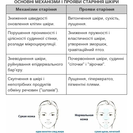
ОСНОВНІ МЕХАНІЗМИ І ПРОЯВИ СТАРІННЯ ШКІРИ
Механізми старіння
Прояви старіння
Зниження швидкості
Витончення шкіри, сухість,
оновлення клітин шкіри.
лущення.
Порушення проникності і
Зниження пружності і
цілісності судинної стінки,
еластичності шкіри,
розлади мікроциркуляції.
утворення зморшок,
гравітаційний птоз.
Зневоднення шкіри,
Почервоніння шкіри, судинні
руйнування епідермального
"сіточки" і "зірочки".
бар'єру.
Скупчення в шкірі і
Лущення, гіперкератоз,
непотрібних продуктів
пігментні плями.
обміну речовин ("шлаків").