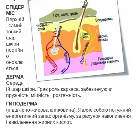
ЕПІДЕР
МІС
Верхній
, самий
тонкий,
шар
шкіри
постійн
о
оновлю
ється.
ДЕРМА
Середн
ій шар шкіри. Грає роль каркаса, забезпечуючи
пружність, міцність і розтяжність.
ГИПОДЕРМА
(підшкірно-жирова клітковина). Являє собою потужний
енергетичний запас організму, за рахунок накопичення
і вивільнення жирних кислот.