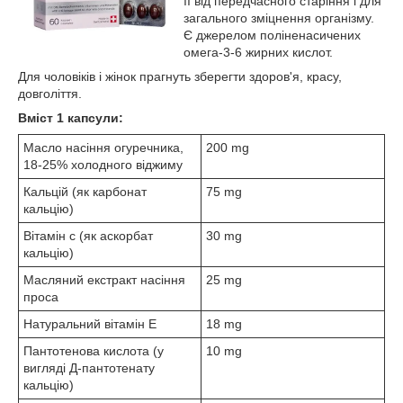
її від передчасного старіння і для
загального зміцнення організму.
Є джерелом поліненасичених
омега-3-6 жирних кислот.
Для чоловіків і жінок прагнуть зберегти здоров'я, красу,
довголіття.
Вміст 1 капсули:
Масло насіння огуречника,
200 mg
18-25% холодного віджиму
Кальцій (як карбонат
75 mg
кальцію)
Вітамін с (як аскорбат
30 mg
кальцію)
Масляний екстракт насіння
25 mg
проса
Натуральний вітамін E
18 mg
Пантотенова кислота (у
10 mg
вигляді Д-пантотенату
кальцію)