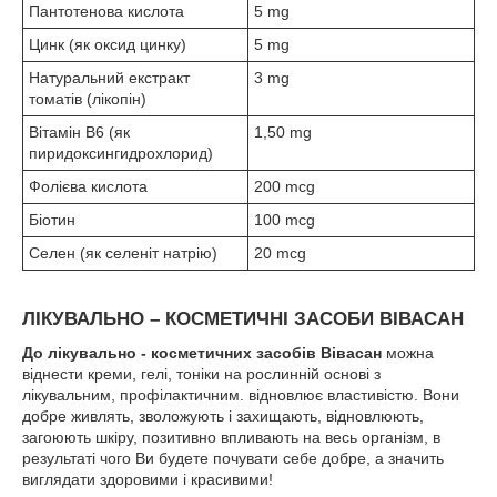
Пантотенова кислота
5 mg
Цинк (як оксид цинку)
5 mg
Натуральний екстракт
3 mg
томатів (лікопін)
Вітамін B6 (як
1,50 mg
пиридоксингидрохлорид)
Фолієва кислота
200 mcg
Біотин
100 mcg
Селен (як селеніт натрію)
20 mcg
ЛІКУВАЛЬНО – КОСМЕТИЧНІ ЗАСОБИ ВІВАСАН
До лікувально - косметичних засобів Вівасан
можна
віднести креми, гелі, тоніки на рослинній основі з
лікувальним, профілактичним. відновлює властивістю. Вони
добре живлять, зволожують і захищають, відновлюють,
загоюють шкіру, позитивно впливають на весь організм, в
результаті чого Ви будете почувати себе добре, а значить
виглядати здоровими і красивими!