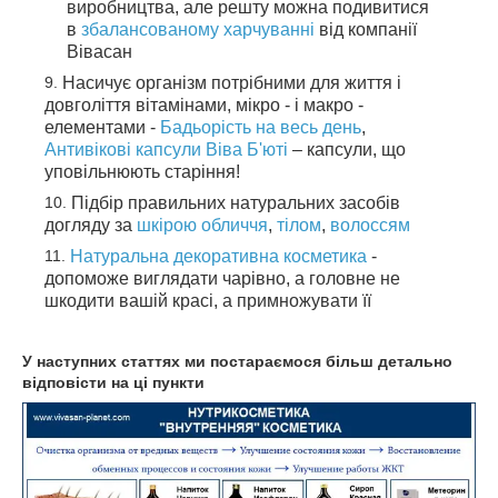
виробництва, але решту можна подивитися
в
збалансованому харчуванні
від компанії
Вівасан
Насичує організм потрібними для життя і
довголіття вітамінами, мікро - і макро -
елементами -
Бадьорість на весь день
,
Антивікові капсули Віва Б'юті
– капсули, що
уповільнюють старіння!
Підбір правильних натуральних засобів
догляду за
шкірою обличчя
,
тілом
,
волоссям
Натуральна декоративна косметика
-
допоможе виглядати чарівно, а головне не
шкодити вашій красі, а примножувати її
У наступних статтях ми постараємося більш детально
відповісти на ці пункти