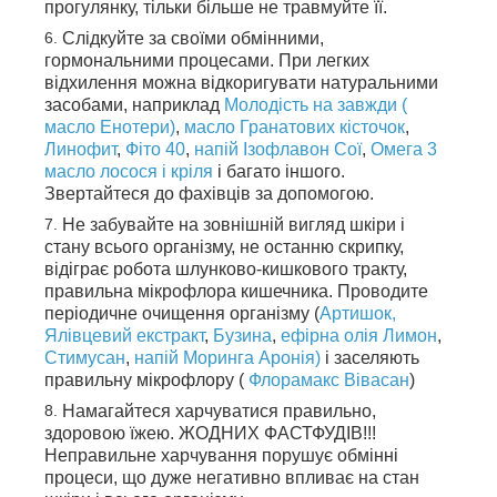
прогулянку, тільки більше не травмуйте її.
Слідкуйте за своїми обмінними,
гормональними процесами. При легких
відхилення можна відкоригувати натуральними
засобами, наприклад
Молодість на завжди (
масло Енотери)
,
масло Гранатових кісточок
,
Линофит
,
Фіто 40
,
напій Ізофлавон Сої
,
Омега 3
масло лосося і кріля
і багато іншого.
Звертайтеся до фахівців за допомогою.
Не забувайте на зовнішній вигляд шкіри і
стану всього організму, не останню скрипку,
відіграє робота шлунково-кишкового тракту,
правильна мікрофлора кишечника. Проводите
періодичне очищення організму (
Артишок,
Ялівцевий екстракт
,
Бузина
,
ефірна олія Лимон
,
Стимусан
,
напій Моринга Аронія)
і заселяють
правильну мікрофлору (
Флорамакс Вівасан
)
Намагайтеся харчуватися правильно,
здоровою їжею. ЖОДНИХ ФАСТФУДІВ!!!
Неправильне харчування порушує обмінні
процеси, що дуже негативно впливає на стан