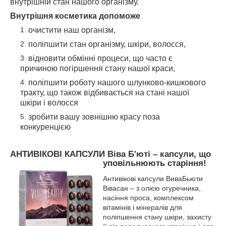
внутрішній стан нашого організму.
Внутрішня косметика допоможе
очистити наш організм,
поліпшити стан організму, шкіри, волосся,
відновити обмінні процеси, що часто є
причиною погіршення стану нашої краси,
поліпшити роботу нашого шлунково-кишкового
тракту, що також відбивається на стані нашої
шкіри і волосся
зробити вашу зовнішню красу поза
конкуренцією
АНТИВІКОВІ КАПСУЛИ Віва Б'юті – капсули, що
уповільнюють старіння!
Антивікові капсули ВиваБьюти
Вівасан – з олією огуречника,
насіння проса, комплексом
вітамінів і мінералів для
поліпшення стану шкіри, захисту