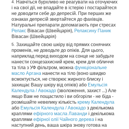
Навчіться бурхливо не реагувати на оточуючих
і на свої дії, не впадайте в істерію і постарайтеся
не доводити себе до депресій. При перших же
ознаках депресій звертайтеся до фахівців.
Натуральні препарати допомагають при стресах
Релакс
Вівасан (Швейцарія),
Релаксину Паник
Вівасан (Швейцарія)
Захищайте свою шкіру від прямих сонячних
променів, не доводьте до опіків. Для цього,
наприклад перед виходом на сонце не забудьте
нанести сонцезахисний крем, крем для обличчя
та тіла з УФ фільтром, можна
функціональне
масло Аргана
нанести на тіло (воно швидко
всмоктується, не створює жирного блиску і
захищає Вашу шкіру від опіків) або
Емульсія
Календула / Авокадо
(зволоження, захист ...) Але
якщо Вам не пощастило і ви обгоріли - не біда -
розмішайте невелику кількість
крему Календула
або
Емульсія Календула / Авокадо
з декількома
краплями
ефірного масла Лаванди
і декількома
краплями
ефірної олії Чайного дерева
і на
наступний день, ваша шкіра знову готова на