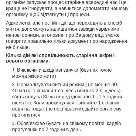
організм запускає процес старіння всередині нас і це
краще не ігнорувати, а навчитися допомагати нашому
організму, щоб відтягнути ці процеси.
Адже легкі, але постійні дії, що переходять в спосіб
життя, допоможуть залишатися завжди чарівними і
неповторними, а головне, про Вашому віці, зможе
говорити правильно тільки документ про народження,
не більше.
Кілька дій які сповільнюють старіння шкіри і
всього організму:
Виключити шкідливі звички (без них точно
можна якісно жити)
Нормалізувати питний режим ( не менше 30 -
40 мл на 1 кг маси тіла, десь близько 2 л. у день),
п'ють воду за 30 хв перед їдою або 1 - 1,5 години
після їжі. Коли прокинулися - випийте 1 склянку
води на тощак (не поспішаючи), дайте організму
прокинутися.
Обов'язково бувати на свіжому повітрі, кардіо
прогулянки по 2 години в день