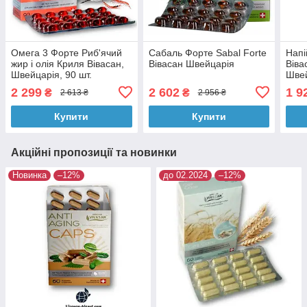
Омега 3 Форте Риб'ячий
Сабаль Форте Sabal Forte
Напі
жир і олія Криля Вівасан,
Вівасан Швейцарія
Віва
Швейцарія, 90 шт.
Швей
2 299
2 602
1 9
₴
₴
2 613 ₴
2 956 ₴
Купити
Купити
Акційні пропозиції та новинки
Новинка
–12%
до 02.2024
–12%