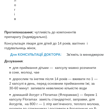
л
о
г
і
в
Протипоказання:
чутливість до компонентів
препарату (Індивідуально).
Консультація лікаря для дітей до 14 років,
вагітних
і
годувальниць
жінок
,
Для КОНСУЛЬТАЦІЇ ДОКТОРА:
Зв'яжіть із менеджером
Дозування
:
для приймання дітьми — капсулу
мажно
розчинити
в
соке,
молоці, чае
дорослим
та ін
етям після 14 років
— вживати по 1 —
2 капсулі в день,
перед основним прийманням їжі,
за
30-60 минут запивати невеликою кількістю води
домашній йогурт з Floramax (Флорамакс) —
берем
1
капсулу Floramax замість стандартної, заправки, для
йогуртів, на 800 г ― 1 літр кип'яченого, теплого молока,
розлити по стаканчиках і поставити в йогуртницю на 8-