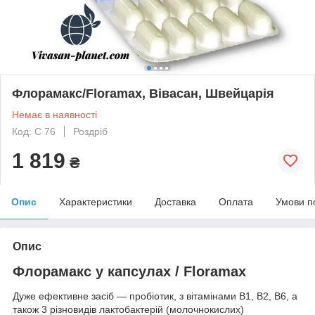
Флорамакс/Floramax, Вівасан, Швейцарія
Немає в наявності
Код: С 76
Роздріб
1 819
₴
Опис
Характеристики
Доставка
Оплата
Умови п
Опис
Флорамакс у капсулах
/
Floramax
Дуже ефективне засіб — пробіотик, з вітамінами В1, В2, В6, а
також
3 різновидів
лактобактерій (
молочнокислих)