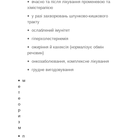
вчасно та після лікування променевою та
хімієтерапією
у разі захворювань шлунково-кишкового
тракту
ослаблений імунітет
гіперхолестернемія
ожиріння й кахексія (нормалізує обмін
речовин)
онкозаболювання, комплексне лікування
грудне вигодовування
м
е
т
е
о
р
и
з
м
п