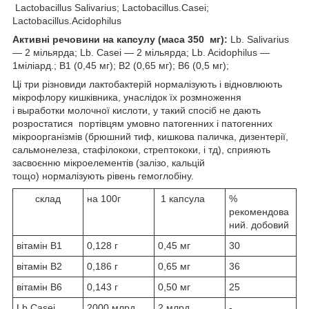
Lactobacillus Salivarius; Lactobacillus.Casei;
Lactobacillus.Acidophilus
Активні речовини на капсулу (маса 350 мг):
Lb. Salivarius
―
2 мільярда
;
Lb. Casei ―
2 мільярда
;
Lb. Acidophilus —
1міліард
.; В1 (0,45 мг); В2 (0,65 мг); В6 (0,5 мг);
Ці три різновиди лактобактерій нормалізують і відновлюють
мікрофлору кишківника, унаслідок їх розмноження
і выработки молочної кислоти, у такий спосіб не дають
розростатися портівцям умовно патогенних і патогенних
мікроорганізмів (брюшний тиф, кишкова паличка, дизентерії,
сальмонелеза, стафілококи, стрептококи, і тд), сприяють
засвоєнню мікроелементів (залізо, кальцій
тощо) нормалізують рівень гемоглобіну.
склад
на 100г
1 капсула
%
рекомендова
ний. добовий
вітамін В1
0,128 г
0,45 мг
30
вітамін В2
0,186 г
0,65 мг
36
вітамін В6
0,143 г
0,50 мг
25
Lb.Casei
2000 млрд
2 млрд
-