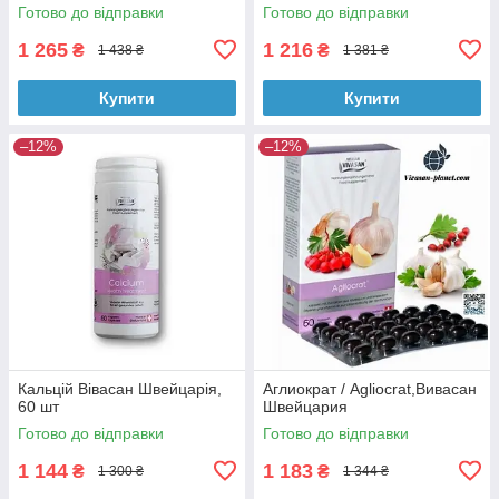
Вівасан Швейцарія
Готово до відправки
Готово до відправки
1 265
1 216
₴
₴
1 438 ₴
1 381 ₴
Купити
Купити
–12%
–12%
Кальцій Вівасан Швейцарія,
Аглиократ / Agliocrat,Вивасан
60 шт
Швейцария
Готово до відправки
Готово до відправки
1 144
1 183
₴
₴
1 300 ₴
1 344 ₴