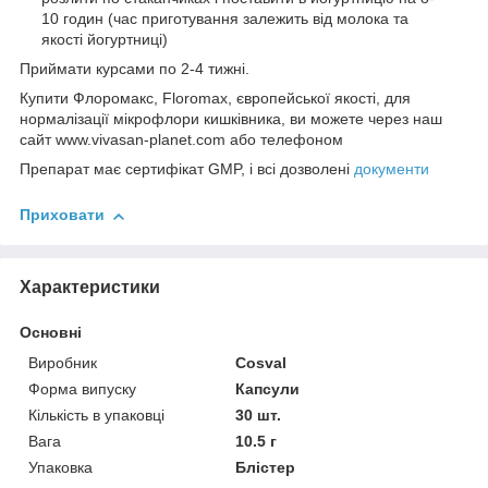
10 годин (час приготування залежить від молока та
якості йогуртниці)
Приймати курсами по 2-4 тижні.
Купити Флоромакс, Floromax, європейської якості, для
нормалізації мікрофлори кишківника, ви можете через наш
сайт www.vivasan-planet.com або телефоном
Препарат має сертифікат GMP, і всі дозволені
документи
Приховати
Характеристики
Основні
Виробник
Cosval
Форма випуску
Капсули
Кількість в упаковці
30 шт.
Вага
10.5 г
Упаковка
Блістер