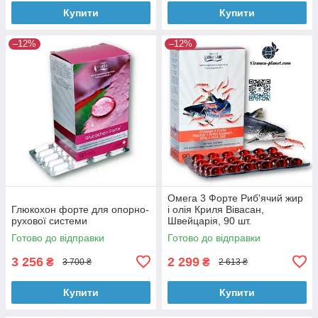
Купити
Купити
–12%
–12%
Омега 3 Форте Риб'ячий жир
Глюкохон форте для опорно-
і олія Криля Вівасан,
рухової системи
Швейцарія, 90 шт.
Готово до відправки
Готово до відправки
3 256
2 299
₴
₴
3 700 ₴
2 613 ₴
Купити
Купити