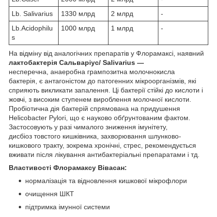
Lb. Salivarius
1330 млрд
2 млрд
-
Lb.Acidophilu
1000 млрд
1 млрд
-
s
На відміну від аналогічних препаратів у Флорамаксі, наявний
лактобактерія Сальваріус/
Salivarius ―
несперечна,
анаеробна
грампозитна молочнокисла
бактерія,
є антагоністом до патогенних мікроорганізмів, які
сприяють викликати запалення. Ці бактерії стійкі до кислоти і
жовчі, з високим ступенем вироблення молочної кислоти.
Пробіотична дія бактерій спрямована на придушення
Helicobacter Pylori, що є науково обґрунтованим фактом.
Застосовують у разі чималого зниження імунітету,
дисбіоз товстого кишківника, захворювання шлунково-
кишкового тракту, зокрема хронічні, стрес, рекомендується
вживати після лікування антибактеріальні препаратами і тд.
Властивості Флорамаксу Вівасан:
нормалізація та відновлення кишкової мікрофлори
очищення ШКТ
підтримка імунної системи