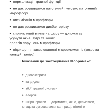
нормалізація травної функції
не дає розвиватися патогенній і умовно патогенній
мікрофлорі
оптимізація мікрофлори
не дає розвиватися дисбактеріозу
сприятливий вплив на шкіру — допомагає
усунути акне, вугрі та інших
проявів порушень мікрофлори
підвищення засвоюваності мікроелементів (зокрема
кальцій, залізо)
Показання до застосування Флорамакс:
дисбактериоз
кандидоз
збої травної системи
алергія
шкірні прояви — дерматити, акне, дерматози,
юнацька вугрова висипка, прищі, вітиліго