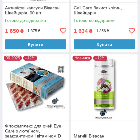
Антивікові капсули Вівасан
Cell Care Захист клітин,
Швейцарія, 60 шт.
Швейцарія
Готово до відправки
Готово до відправки
1 650
1 634
₴
₴
1 875 ₴
1 856 ₴
Купити
Купити
06.2025
–12%
Новинка
–12%
Фітокомплекс для очей Eye
Care з лютеїном,
зеаксантином і вітаміном D
Магній Вівасан