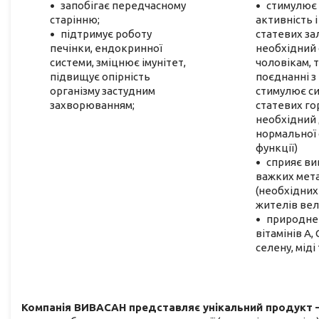
запобігає передчасному
стимулює 
старінню;
активність і
підтримує роботу
статевих за
печінки, ендокринної
необхідний
системи, зміцнює імунітет,
чоловікам, 
підвищує опірність
поєднанні з
організму застудним
стимулює си
захворюванням;
статевих го
необхідний
нормальної 
функції)
сприяє в
важких мет
(необхідних 
жителів вел
природне
вітамінів А, 
селену, міді
Компанія ВИВАСАН представляє унікальний продукт 