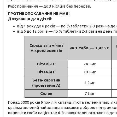
Курс приймання — до 3 місяців без перерви.
ПРОТИВОПОКАВАННЯ НЕ МАЄ!
Дозування для дітей
:
від 1 року до 6 років — по
¼
таблетки 2-3 рази на ден
від 6 до 12 років — по
½
таблетки 2-3 рази на день пі
Склад вітамінів і
на 1 табл. ― 1,425 г
мікроелементів
Вітамін С
24,5 м
г
Вітамін Е
10,3 мг
Бета-каротин
1,2 мг
(провітамін А)
Селен
7,9 мг
Понад 5000 років Японія й китайці п'ють зелений чай, , як
країнах зелений чай здавна вважався доброю підтримкою 
випивати своїм пацієнтам 6-8 чашок зеленого чаю на ден