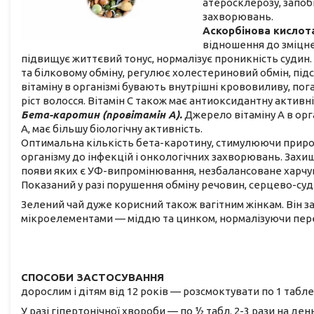
атеросклерозу, запоб
захворювань.
Аскорбінова кислота 
відношення до зміцне
підвищує життєвий тонус, нормалізує проникність судин.
та білковому обміну, регулює холестериновий обмін, підс
вітаміну в організмі бувають внутрішні крововиливу, п
ріст волосся. Вітамін С також має антиоксидантну активні
Бета-каротин (провітамін А).
Джерело вітаміну А в орган
А, має більшу біологічну активність.
Оптимальна кількість бета-каротину, стимулюючи природ
організму до інфекцій і онкологічних захворювань. Захищ
появи яких є УФ-випромінювання, незбалансоване харчува
Показаний у разі порушення обміну речовин, серцево-суд
Зелений чай дуже корисний також вагітним жінкам. Він за
мікроелементами — міддю та цинком, нормалізуючи переб
СПОСОБИ ЗАСТОСУВАННЯ
дорослим і дітям від 12 років — розсмоктувати по 1 таблет
У разі гіпертонічної хвороби — по 1⁄2 табл. 2-3 рази на ден