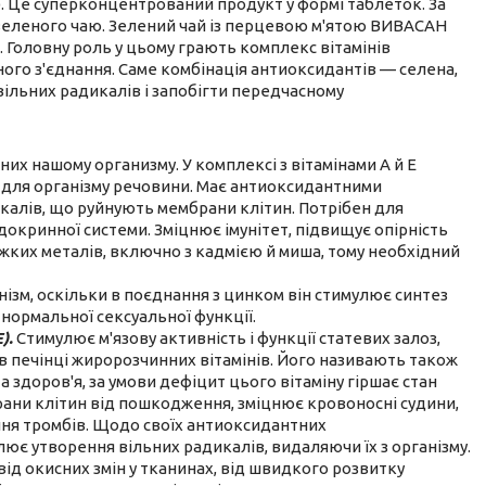
»). Це суперконцентрований продукт у формі таблеток. За
зеленого чаю. Зелений чай із перцевою м'ятою ВИВАСАН
 Головну роль у цьому грають комплекс вітамінів
ного з'єднання. Саме комбінація антиоксидантів — селена,
и вільних радикалів і запобігти передчасному
их нашому организму. У комплексі з вітамінами А й Е
і для організму речовини. Має антиоксидантними
калів, що руйнують мембрани клітин. Потрібен для
ндокринної системи. Зміцнює імунітет, підвищує опірність
ких металів, включно з кадмією й миша, тому необхідний
ізм, оскільки в поєднання з цинком він стимулює синтез
 нормальної сексуальної функції.
).
Стимулює м'язову активність і функції статевих залоз,
 печінці жиророзчинних вітамінів. Його називають також
а здоров'я, за умови дефіцит цього вітаміну гіршає стан
ани клітин від пошкодження, зміцнює кровоносні судини,
ня тромбів. Щодо своїх антиоксидантних
є утворення вільних радикалів, видаляючи їх з організму.
від окисних змін у тканинах, від швидкого розвитку