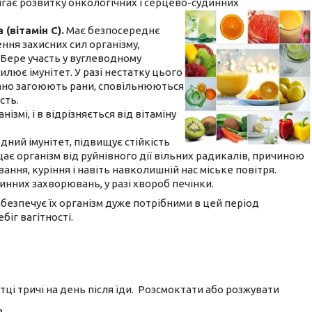
ігає розвитку онкологічних і серцево-судинних
(вітамін С).
Має безпосереднє
ння захисних сил організму,
 Бере участь у вуглеводному
илює імунітет. У разі нестатку цього
огано загоюють рани, сповільнюються
сть.
ізмі, і в відрізняється від вітаміну
ний імунітет, підвищує стійкість
ає організм від руйнівного дії вільних радикалів, причиною
ння, куріння і навіть навколишній нас міське повітря.
инних захворювань, у разі хвороб печінки.
безпечує їх організм дуже потрібними в цей період
іг вагітності.
ці тричі на день після їди.
Розсмоктати або розжувати
ь