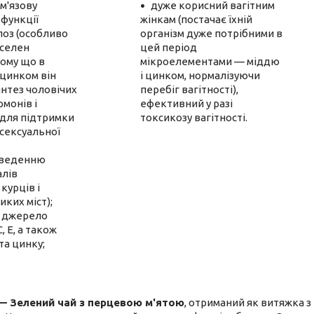
м'язову
дуже корисний вагітним
 функції
жінкам (постачає їхній
лоз
(особливо
організм дуже потрібними в
 селен
цей період
тому що в
мікроелементами — міддю
 цинком він
і цинком, нормалізуючи
нтез чоловічих
перебіг вагітності),
рмонів і
ефективний у разі
 для підтримки
токсикозу вагітності.
сексуальної
иведенню
алів
курців і
иких міст);
 джерело
С, Е, а також
 та цинку;
— Зелений чай з перцевою м'ятою
, отриманий як витяжка з