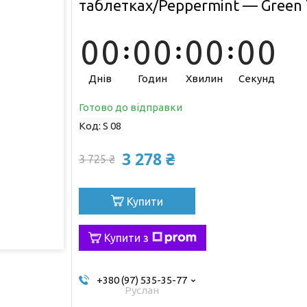
таблетках/Peppermint — Green
0
0
0
0
0
0
0
0
Днів
Годин
Хвилин
Секунд
Готово до відправки
Код:
S 08
3 278 ₴
3 725 ₴
Купити
Купити з
+380 (97) 535-35-77
Руслан