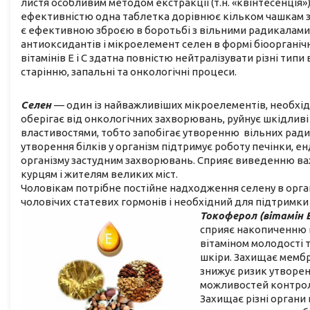
листя особливим методом екстракції (т.н. «квінтесенція
ефективністю одна таблетка дорівнює кільком чашкам 
є ефективною зброєю в боротьбі з вільними радикалами.
антиоксидантів і мікроелемент селен в формі біоорганіч
вітамінів Е і С здатна повністю нейтралізувати різні тип
старінню, запальні та онкологічні процеси.
Селен
— один із найважливіших мікроелементів, необхідн
оберігає від онкологічних захворювань, руйнує шкідлив
властивостями, тобто запобігає утворенню вільних ради
утворення білків у організм підтримує роботу печінки, е
організму застудним захворювань. Сприяє виведенню важ
курцям і жителям великих міст.
Чоловікам потрібне постійне надходження селену в орган
чоловічих статевих гормонів і необхідний для підтримки
Токоферол (вітамін Е
сприяє накопиченню в
вітаміном молодості т
шкіри. Захищає мембр
знижує ризик утворен
можливостей контролю
Захищає різні органи 