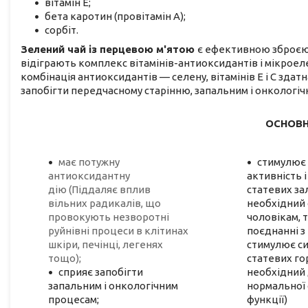
вітамін Е;
бета каротин (провітамін А);
сорбіт.
Зелений чай із перцевою м'ятою
є ефективною зброєю 
відіграють комплекс вітамінів-антиоксидантів і мікроеле
комбінація антиоксидантів — селену, вітамінів Е і С здат
запобігти передчасному старінню, запальним і онкологі
ОСНОВН
має потужну
стимулює 
антиоксидантну
активність і
дію (Піддаляє вплив
статевих за
вільних радикалів, що
необхідний
провокують незворотні
чоловікам, 
руйнівні процеси в клітинах
поєднанні з
шкіри, печінці, легенях
стимулює си
тощо);
статевих го
сприяє запобігти
необхідний
запальним і онкологічним
нормальної 
процесам;
функції)