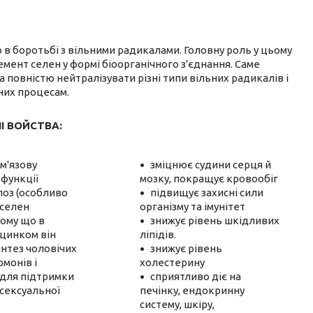
в боротьбі з вільними радикалами. Головну роль у цьому
мент селен у формі біоорганічного з'єднання. Саме
на повністю нейтралізувати різні типи вільних радикалів і
чних процесам.
І ВОЙСТВА:
м'язову
зміцнює судини серця й
 функції
мозку, покращує кровообіг
лоз
(особливо
підвищує захисні сили
 селен
організму та імунітет
тому що в
знижує рівень шкідливих
 цинком він
ліпідів.
нтез чоловічих
знижує рівень
рмонів і
холестерину
 для підтримки
сприятливо діє на
сексуальної
печінку, ендокринну
систему, шкіру,