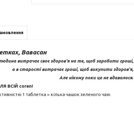
замовлення
етках, Вавасан
людина витрачає своє здоров'я на те, щоб заробити гроші,
а в старості витрачає гроші, щоб викупити здоров'я,
Але нікому поки це не вдавалося.
ЛЯ ВСІЙ coren!
тивністю 1 таблетка = кілька чашок зеленого чаю