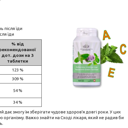
ь після їди
сля їди
% від
рекомендованої
дот. дози на 3
таблетки
123 %
309 %
54 %
34 %
ий дає змогу їм зберігати чудове здоров'я довгі роки. У цих
організму. Важко знайти на Сході лікаря, який не радив би
ь.