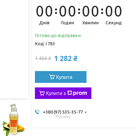
0
0
0
0
0
0
0
0
Днів
Годин
Хвилин
Секунд
Готово до відправки
Код:
I 783
1 282 ₴
1 456 ₴
Купити
Купити з
+380 (97) 535-35-77
Руслан