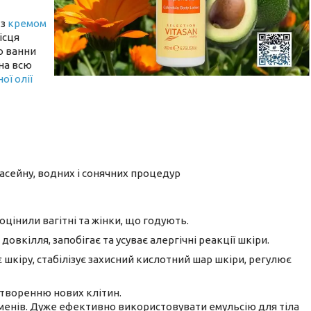
 з
кремом
ісця
о ванни
 на всю
ої олії
асейну, водних і сонячних процедур
оцінили вагітні та жінки, що годують.
овкілля, запобігає та усуває алергічні реакції шкіри.
 шкіру, стабілізує захисний кислотний шар шкіри, регулює
утворенню нових клітин.
енів. Дуже ефективно використовувати емульсію для тіла