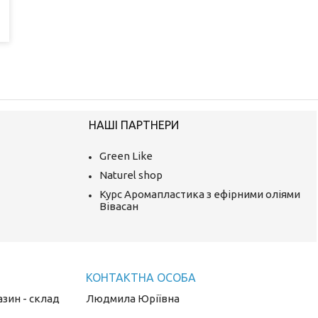
НАШІ ПАРТНЕРИ
Green Like
Naturel shop
Курс Аромапластика з ефірними оліями
Вівасан
азин - склад
Людмила Юріївна