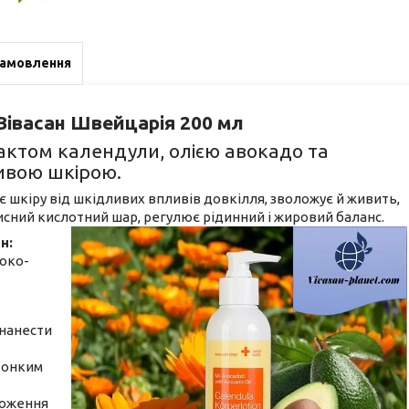
замовлення
івасан Швейцарія 200 мл
ктом календули, олією авокадо та
ливою шкірою.
шкіру від шкідливих впливів довкілля, зволожує й живить,
ахисний кислотний шар, регулює рідинний і жировий баланс.
н:
токо-
(нанести
 тонким
ороження