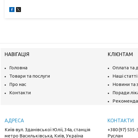
НАВІГАЦІЯ
КЛІЄНТАМ
Головна
Оплата та 
Товари та послуги
Наші статті
Про нас
Новини та 
Контакти
Поради лік
Рекомендац
Київ вул. Зданівської Юлії, 34а, станція
+380 (97) 535-
метро Васильківська, Київ, Україна
Руслан