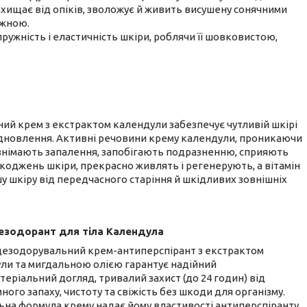
Захищає від опіків, зволожує й живить висушену сонячними
іжною.
ружність і еластичність шкіри, роблячи її шовковистою,
ий крем з екстрактом календули забезпечує чутливій шкірі
відновлення. Активні речовини крему календули, проникаючи
 знімають запалення, запобігають подразненню, сприяють
оджень шкіри, прекрасно живлять і регенерують, а вітамін
у шкіру від передчасного старіння й шкідливих зовнішніх
езодорант для тіла Календула
дезодорувальний крем-антиперспірант з екстрактом
ли та мигдальною олією гарантує надійний
теріальний догляд, тривалий захист (до 24 годин) від
ого запаху, чистоту та свіжість без шкоди для організму.
ьна формула крему надає йому властивості антиперспіранту,