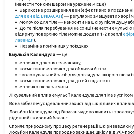
(нанести тонким шаром на уражене місце)
Варикозне розширення вен (ефективно в поєднанні
для вен від ВИВАСАН
) — регулярно змащувати хворі м
Молочко для тіла — наносити на шкіру після душу аб
До та після перебування на сонці (нанести емульсію
відкриту поверхню тіла можна додати 1-2 краплі
ефірн
лаванди
).
Незамінна помічниця у поїздках
Емульсія Календула
— це:
молочко для зняття макіяжу,
косметичне молочко для обличчя й тіла
зволожувальний засіб для догляду за шкірою після б
косметичне молочко для дітей і підлітків
молочко після засмаги
Лікувальний вплив емульсії Календула для тіла з успіхом 
Вона забезпечує ідеальний захист від шкідливих впливів д
Лосьйон Календула від Вівасан чудово живить і зволожує
рідинний і жировий баланс.
Сприяє природному процесу регенерації шкіри завдяки 
Лосьйон Календула природно захищає шкіру від УФ-пром