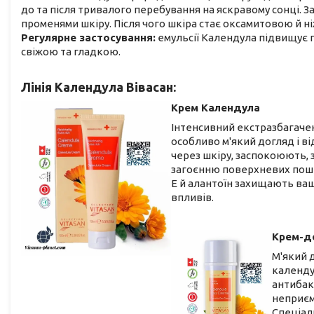
до та після тривалого перебування на яскравому сонці. 
променями шкіру. Після чого шкіра стає оксамитовою й н
Регулярне застосування:
емульсії Календула підвищує п
свіжою та гладкою.
Лінія Календула Вівасан:
Крем Ка
лендула
Інтенсивний екстразбагачен
особливо м'який догляд і 
через шкіру, заспокоюють,
загоєнню поверхневих пошк
Е й алантоїн захищають ваш
впливів.
Крем-д
М'який 
календу
антибак
неприємн
Спеціал