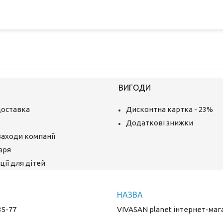
ВИГОДИ
доставка
Дисконтна картка - 23%
Додаткові знижки
заходи компанії
аря
ії для дітей
35-77
VIVASAN planet інтернет-маг