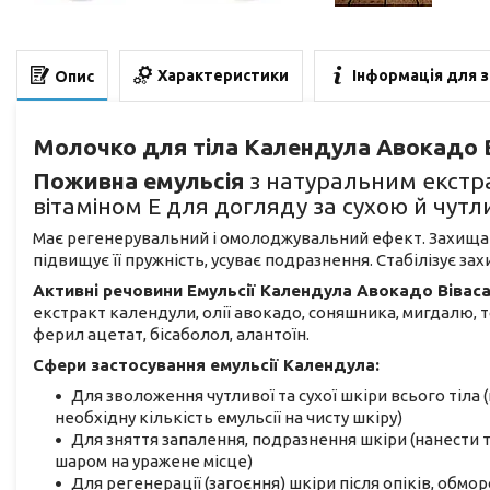
Характеристики
Інформація для 
Опис
Молочко для тіла Календула Авокадо В
Поживна емульсія
з натуральним екстра
вітаміном Е для догляду за сухою й чут
Має регенерувальний і омолоджувальний ефект. Захищає 
підвищує її пружність, усуває подразнення. Стабілізує з
Активні речовини Емульсії Календула Авокадо Віваса
екстракт календули, олії авокадо, соняшника, мигдалю, 
ферил ацетат, бісаболол, алантоїн.
Сфери застосування емульсії Календула:
Для зволоження чутливої та сухої шкіри всього тіла 
необхідну кількість емульсії на чисту шкіру)
Для зняття запалення, подразнення шкіри (нанести
шаром на уражене місце)
Для регенерації (загоєння) шкіри після опіків, обм