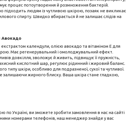
мує процес потоутворення й розмноження бактерій.
о підходить людям із чутливою шкірою, позаяк не викликає
илового спирту. Швидко вбирається й не залишає слідів на
й Авокадо
 екстрактом календули, олією авокадо та вітаміном Е для
ірою. Має регенерувальний і омолоджувальний ефект.
ивів довкілля, зволожує й живить, підвищує її пружність,
захисний кислотний шар, регулює рідинний і жировий баланс.
го типу шкіри, особливо для подразненої, сухої та чутливої.
не залишаючи жирного блиску. Ваша шкіра стане гладкою,
ю по Україні, ви зможете зробити замовлення в нас на сайті
еними номерами телефонів, наш менеджер знайде у вас