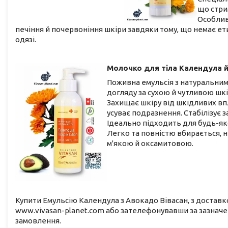
що стри
Особлив
печіння й почервоніння шкіри завдяки тому, що немає ет
одязі.
Молочко для тіла Календула 
Поживна емульсія з натуральним
догляду за сухою й чутливою шк
Захищає шкіру від шкідливих впл
усуває подразнення. Стабілізує 
Ідеально підходить для будь-яко
Легко та повністю вбирається, 
м'якою й оксамитовою.
Купити Емульсію Календула з Авокадо Вівасан, з доставко
www.vivasan-planet.com або зателефонувавши за зазнач
замовлення.