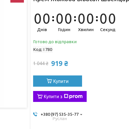
0
0
0
0
0
0
0
0
Днів
Годин
Хвилин
Секунд
Готово до відправки
Код:
I 780
919 ₴
1 044 ₴
Купити
Купити з
+380 (97) 535-35-77
Руслан