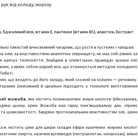
рук від холоду, морозу.
 бджолиний віск, вітамін Е, пантенол (вітамін В5), алантоїн, Екстракт
льно гілкистий вічнозелений чагарник, що росте в пустелях і чапаралі.
 олія, за властивостями аналогічна спермацету, не має собі рівних за
я налічує тисячоліття. Знайдені в єгипетських пірамідах зразки олії
 таким, а являє собою рідкий віск, що отримується методом холодного
 Тибеті.
ми, що входять до його складу, який схожий на колаген — речовину.
горання (окислення) й ідеально підходить у технології виготовлення
олії жожоба
, яке містить поліненасичені жирні кислоти (ейкозанова,
Завдяки цьому, крем Жожоба має гарну пом'якшувальну дію, сприяє
і та шовковистості. Завдяки протизапальним властивостям олії, крем
ож містить цінні для шкіри складні ефіри насичених жирних кислот
оатомні спирти, насичені вуглеводні (гентріаконтан, нонакозан), вільні