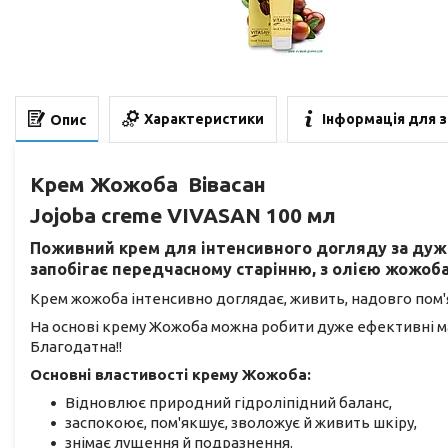
Характеристики
Інформація для 
Опис
Крем Жожоба
Вівасан
Jojoba creme
VIVASAN 100 мл
Поживний крем
для інтенсивного догляду за дуже 
запобігає передчасному старінню, з олією жожоб
Крем жожоба інтенсивно доглядає, живить, надовго пом'я
На основі крему Жожоба можна робити дуже ефективні м
Благодатна!!
Основні властивості крему Жожоба:
Відновлює природний гідроліпідний баланс,
заспокоює, пом'якшує, зволожує й живить шкіру,
знімає лущення й подразнення.