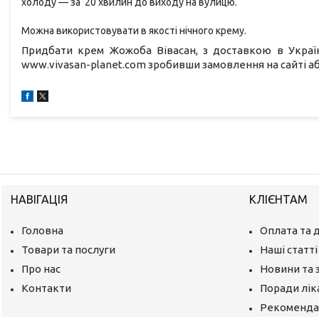
холоду — за
20 хвилин до виходу на вулицю.
Можна використовувати в
якості нічного крему.
Придбати крем Жожоба Вівасан, з доставкою в Україн
www.vivasan-planet.com зробивши замовлення на сайті 
НАВІГАЦІЯ
КЛІЄНТАМ
Головна
Оплата та 
Товари та послуги
Наші статті
Про нас
Новини та 
Контакти
Поради лік
Рекомендац