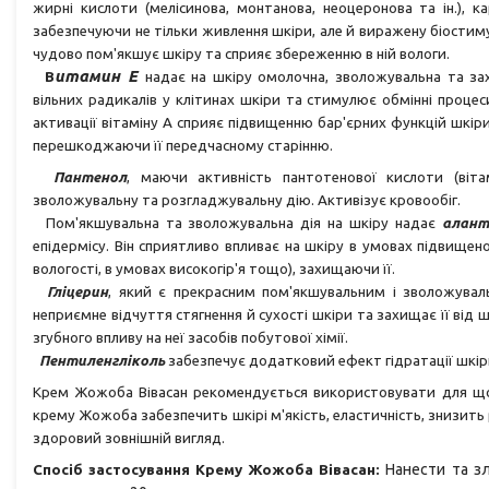
жирні кислоти (мелісинова, монтанова, неоцеронова та ін.), к
забезпечуючи не тільки живлення шкіри, але й виражену біостимул
чудово пом'якшує шкіру та сприяє збереженню в ній вологи.
итамин Е
В
надає
на шкіру
о
молочна, зволожувальна та зах
вільних радикалів у клітинах шкіри та стимулює обмінні проце
активації вітаміну А сприяє підвищенню бар'єрних функцій шкіри
перешкоджаючи її передчасному старінню.
Пантенол
, маючи активність пантотенової кислоти (віта
зволожувальну та розгладжувальну дію. Активізує кровообіг.
Пом'якшувальна та зволожувальна дія на шкіру надає
алант
епідермісу. Він сприятливо впливає на шкіру в умовах підвищеної
вологості, в умовах високогір'я тощо), захищаючи її.
Гліцерин
, який є прекрасним пом'якшувальним і зволожуваль
неприємне відчуття стягнення й сухості шкіри та захищає її від
згубного впливу на неї засобів побутової хімії.
Пентиленгліколь
забезпечує додатковий ефект гідратації шкір
Крем Жожоба Вівасан рекомендується використовувати для щод
крему Жожоба забезпечить шкірі м'якість, еластичність, знизит
здоровий зовнішній вигляд.
Нанести та зл
Спосіб застосування Крему Жожоба Вівасан: