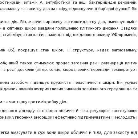
аротиноїди, вітамін А, антибіотики та інші бактерицидні речовини,
ювальну та захисну дію на шкіру, підвищуючи її бар'єрні функції. Він
.
исна дія
Він, маючи виражену антиоксидантну дію, зменшує вміст
си в клітинах шкіри завдяки поліпшенню клітинного дихання. Завдяки
, стабілізує стан клітин, захищає від шкідливого впливу УФ-променів,
мін В5), покращує стан шкіри, її структури, надає загоювальну,
оїн
, який також стимулює процес загоєння ран і регенерації клітин
 агресії довкілля (вітер, сонце, мороз, великі перепади температур і
ним засобом, підвищує пружність і еластичність шкіри. Він усуває
 шкідливих впливів несприятливих чинників зовнішнього середовища та
и та має гарну протимікробну дію.
енного догляду за шкірою обличчя й тіла. регулярне застосування
ь ризик утворення зморщок і ефективно підтримуватиме її молодість і
егка вмасувати в сухі
зони шкіри обличчя й тіла, для захисту від