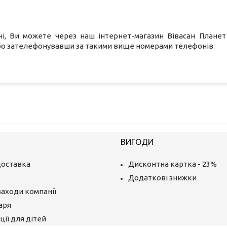
і, Ви можете через наш інтернет-магазин Вівасан Планет
або зателефонувавши за такими вище номерами телефонів.
ВИГОДИ
доставка
Дисконтна картка - 23%
Додаткові знижки
заходи компанії
аря
ії для дітей