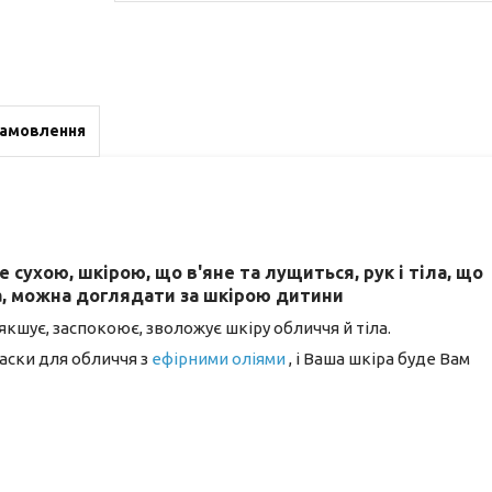
замовлення
сухою, шкірою, що в'яне та лущиться, рук і тіла, що
а, можна доглядати за шкірою дитини
кшує, заспокоює, зволожує шкіру обличчя й тіла.
аски для обличчя з
ефірними оліями
, і Ваша шкіра буде Вам