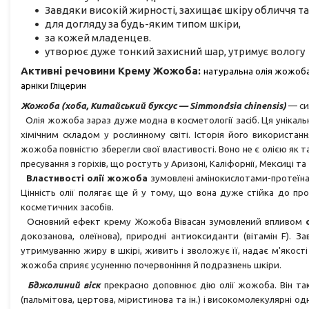
Завдяки високій жирності, захищає шкіру обличчя та 
для догляду за будь-яким типом шкіри,
за кожей младенцев.
утворює дуже тонкий захисний шар, утримує вологу
Активні речовини Крему Жожоба:
натуральна олія жожоба,
арніки Гліцерин
Жожоба (хоба, Китайський буксус — Simmondsia chinensis)
— си
Олія жожоба зараз дуже модна в косметології засіб. Ця унікальна
хімічним складом у рослинному світі. Історія його використанн
жожоба повністю зберегли свої властивості. Воно не є олією як
пресування з горіхів, що ростуть у Аризоні, Каліфорнії, Мексиці та
Властивості олії жожоба
зумовлені амінокислотами-протеїна
Цінність олії полягає ще й у тому, що вона дуже стійка до про
косметичних засобів.
Основний ефект крему Жожоба Вівасан зумовлений впливом
докозанова, олеїнова), природні антиоксиданти (вітамін F). 
утримуванню жиру в шкірі, живить і зволожує її, надає м'якост
жожоба сприяє усуненню почервоніння й подразнень шкіри.
Бджолиний віск
прекрасно доповнює дію олії жожоба. Він так
(пальмітова, цертова, міристинова та ін.) і високомолекулярні одн