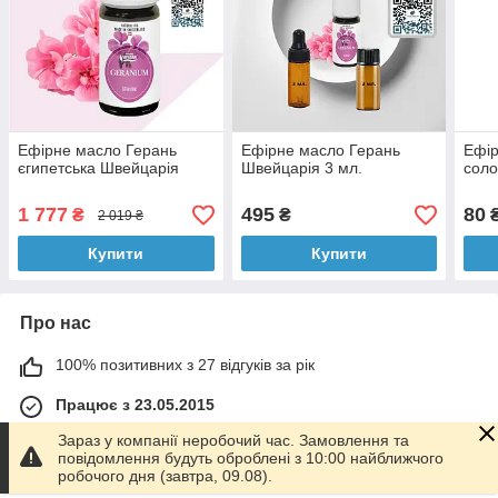
Ефірне масло Герань
Ефірне масло Герань
Ефір
єгипетська Швейцарія
Швейцарія 3 мл.
соло
1 777
495
80
₴
₴
2 019 ₴
Купити
Купити
Про нас
100% позитивних з 27 відгуків за рік
Працює з 23.05.2015
Зараз у компанії неробочий час. Замовлення та
м. Київ
повідомлення будуть оброблені з 10:00 найближчого
Київ вул. Зданівської Юлії, 34а, станція метро
робочого дня (завтра, 09.08).
Васильківська, Київ, Україна