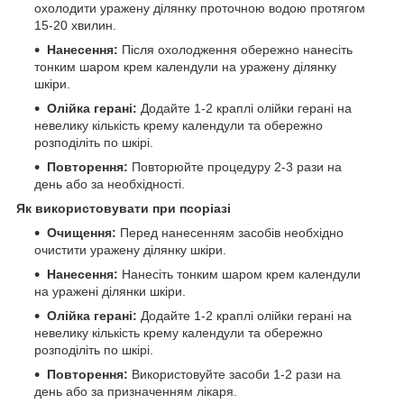
охолодити уражену ділянку проточною водою протягом
15-20 хвилин.
Нанесення:
Після охолодження обережно нанесіть
тонким шаром крем календули на уражену ділянку
шкіри.
Олійка герані:
Додайте 1-2 краплі олійки герані на
невелику кількість крему календули та обережно
розподіліть по шкірі.
Повторення:
Повторюйте процедуру 2-3 рази на
день або за необхідності.
Як використовувати при псоріазі
Очищення:
Перед нанесенням засобів необхідно
очистити уражену ділянку шкіри.
Нанесення:
Нанесіть тонким шаром крем календули
на уражені ділянки шкіри.
Олійка герані:
Додайте 1-2 краплі олійки герані на
невелику кількість крему календули та обережно
розподіліть по шкірі.
Повторення:
Використовуйте засоби 1-2 рази на
день або за призначенням лікаря.