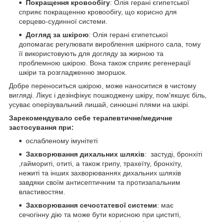
Покращення кровообігу
: Олія герані єгипетської
сприяє покращенню кровообігу, що корисно для
серцево-судинної системи.
Догляд за шкірою
: Олія герані єгипетської
допомагає регулювати вироблення шкірного сала, тому
її використовують для догляду за жирною та
проблемною шкірою. Вона також сприяє регенерації
шкіри та розгладженню зморшок.
Добре переноситься шкірою, може наноситися в чистому
вигляді. Лікує і дезінфікує пошкоджену шкіру, пом'якшує біль,
усуває оперізувальний лишай, синюшні плями на шкірі.
Зарекомендувало себе терапевтичне/медичне
застосування при:
ослабленому імунітеті
Захворювання дихальних шляхів
: застуді, бронхіті
,гаймориті, отиті, а також грипу, трахеїту, бронхіту,
нежиті та інших захворюваннях дихальних шляхів
завдяки своїм антисептичним та протизапальним
властивостям.
Захворювання сечостатевої системи
: має
сечогінну дію та може бути корисною при циститі,