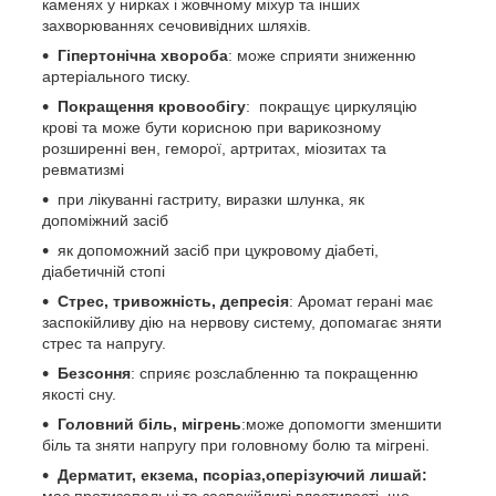
каменях у нирках і жовчному міхур та інших
захворюваннях сечовивідних шляхів.
Гіпертонічна хвороба
: може сприяти зниженню
артеріального тиску.
Покращення кровообігу
: покращує циркуляцію
крові та може бути корисною при варикозному
розширенні вен, геморої, артритах, міозитах та
ревматизмі
при лікуванні гастриту, виразки шлунка, як
допоміжний засіб
як допоможний засіб при цукровому діабеті,
діабетичній стопі
Стрес, тривожність, депресія
: Аромат герані має
заспокійливу дію на нервову систему, допомагає зняти
стрес та напругу.
Безсоння
: сприяє розслабленню та покращенню
якості сну.
Головний біль, мігрень
:може допомогти зменшити
біль та зняти напругу при головному болю та мігрені.
Дерматит, екзема, псоріаз,оперізуючий лишай: