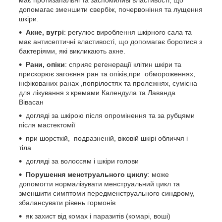
має протизапальні та заспокійливі властивості, що
допомагає зменшити свербіж, почервоніння та лущення
шкіри.
Акне, вугрі
: регулює вироблення шкірного сала та
має антисептичні властивості, що допомагає боротися з
бактеріями, які викликають акне.
Рани, опіки
: сприяє регенерації клітин шкіри та
прискорює загоєння ран та опіків,при обмороженнях,
інфікованих ранах ,попрілостях та пролежнях, сумісна
для лікування з кремами Календула та Лаванда
Вівасан
догляді за шкірою після опромінення та за рубцями
після мастектомії
при шорсткій, подразненій, віковій шкірі обличчя і
тіла
догляді за волоссям і шкіри голови
Порушення менструального циклу
: може
допомогти нормалізувати менструальний цикл та
зменшити симптоми передменструального синдрому,
збалансувати рівень гормонів
як захист від комах і паразитів (комарі, воші)