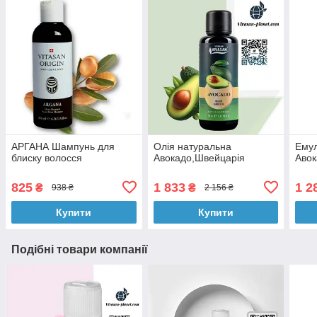
АРГАНА Шампунь для
Олія натуральна
Емул
блиску волосся
Авокадо,Швейцарія
Авок
825
1 833
1 2
₴
₴
938 ₴
2 156 ₴
Купити
Купити
Подібні товари компанії