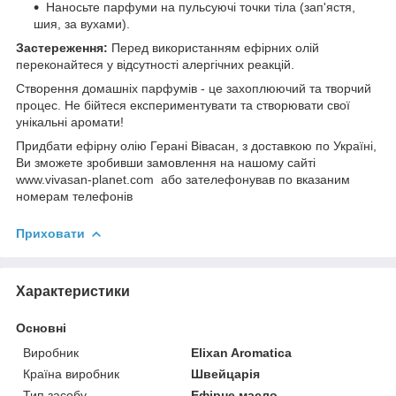
Наносьте парфуми на пульсуючі точки тіла (зап'ястя,
шия, за вухами).
Застереження:
Перед використанням ефірних олій
переконайтеся у відсутності алергічних реакцій.
Створення домашніх парфумів - це захоплюючий та творчий
процес. Не бійтеся експериментувати та створювати свої
унікальні аромати!
Придбати ефірну олію Герані Вівасан, з доставкою по Україні,
Ви зможете зробивши замовлення на нашому сайті
www.vivasan-planet.com або зателефонував по вказаним
номерам телефонів
Приховати
Характеристики
Основні
Виробник
Elixan Aromatica
Країна виробник
Швейцарія
Тип засобу
Ефірне масло