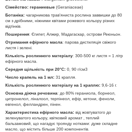
Сімейство: гераниевые
(Geraniaceae)
Ботаніка:
чагарникова трав'яниста рослина заввишки до 80
см з дрібними, ніжними квітами рожевого кольору різних
відтінків.
Поширення
: Єгипет, Алжир, Мадагаскар, острови Реюньон.
Отримання ефірного масла
: парова дистиляція свіжого
листя і зелені.
Кількість рослинного матеріалу
: 300-500 кг листя = 1 літр
ефірного масла.
Середня щільність при 20°С:
0, 90 г/см3
Число крапель на 1 мл:
31 крапля.
Кількість рослинного матеріалу на 1 краплю:
9,6-16 г.
Основна діюча речовина
: до 80% гераниола, борнеол,
цитронелол, ліналоол, терпінеол, ефір, кетони, феноли,
евгенол, фелландрен, пінен.
Характеристика ефірного масла:
від жовтуватого до
зеленуватого кольору, квітковий аромат , теплий
бальзамовий, що нагадує троянду нотками: дуже складне
масло, що містить більше 200 компонентів.