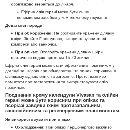
обов'язково зверніться до лікаря.
Ефірна олія герані може бути лише
допоміжним засобом у комплексному лікуванні.
Додаткові поради:
При обмороженні:
Не розтирайте уражену ділянку
шкіри. Зігрійте її поступово, використовуючи теплі
компреси або ванночки.
При опіках:
Охолодіть уражену ділянку шкіри
проточною водою протягом 15-20 хвилин.
Ефірна олія герані може стати ефективним помічником у
догляді за шкірою при обмороженні та опіках, сприяючи її
швидкому відновленню та загоєнню. Проте, важливо
пам'ятати про застереження та використовувати олію
правильно.
Поєднання крему календули Vivasan та олійки
герані може бути корисним при опіках та
псоріазі завдяки їхнім протизапальним,
заспокійливим та регенеруючим властивостям.
Як використовувати при опіках
Охолодження:
При опіках першочергово важливо