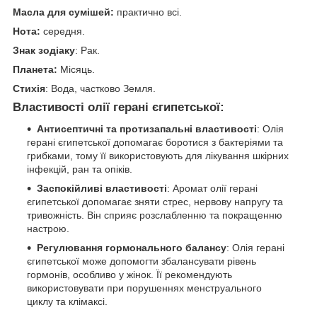
Масла для сумішей:
практично всі.
Нота:
середня.
Знак зодіаку
: Рак.
Планета:
Місяць.
Стихія
: Вода, частково Земля.
Властивості олії герані єгипетської:
Антисептичні та протизапальні властивості
: Олія
герані єгипетської допомагає боротися з бактеріями та
грибками, тому її використовують для лікування шкірних
інфекцій, ран та опіків.
Заспокійливі властивості
: Аромат олії герані
єгипетської допомагає зняти стрес, нервову напругу та
тривожність. Він сприяє розслабленню та покращенню
настрою.
Регулювання гормонального балансу
: Олія герані
єгипетської може допомогти збалансувати рівень
гормонів, особливо у жінок. Її рекомендують
використовувати при порушеннях менструального
циклу та клімаксі.