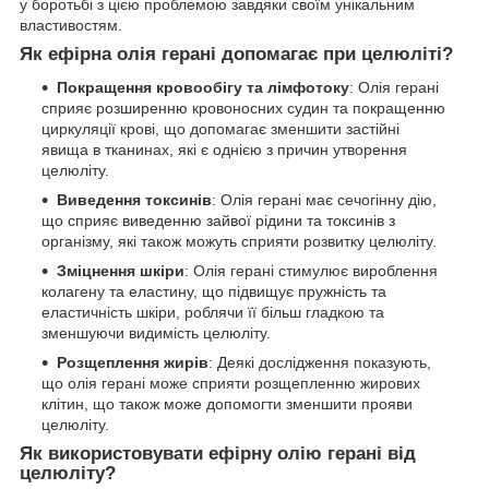
у боротьбі з цією проблемою завдяки своїм унікальним
властивостям.
Як ефірна олія герані допомагає при целюліті?
Покращення кровообігу та лімфотоку
: Олія герані
сприяє розширенню кровоносних судин та покращенню
циркуляції крові, що допомагає зменшити застійні
явища в тканинах, які є однією з причин утворення
целюліту.
Виведення токсинів
: Олія герані має сечогінну дію,
що сприяє виведенню зайвої рідини та токсинів з
організму, які також можуть сприяти розвитку целюліту.
Зміцнення шкіри
: Олія герані стимулює вироблення
колагену та еластину, що підвищує пружність та
еластичність шкіри, роблячи її більш гладкою та
зменшуючи видимість целюліту.
Розщеплення жирів
: Деякі дослідження показують,
що олія герані може сприяти розщепленню жирових
клітин, що також може допомогти зменшити прояви
целюліту.
Як використовувати ефірну олію герані від
целюліту?