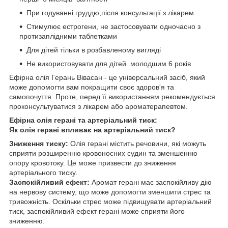
При годуванні груддю,після консультації з лікарем
Стимулює естрогени, не застосовувати одночасно з
протизаплідними таблетками
Для дітей тільки в розбавленому вигляді
Не використовувати для дітей молодшим 6 років
Ефірна олія Герань Вівасан - це універсальний засіб, який
може допомогти вам покращити своє здоров'я та
самопочуття. Проте, перед її використанням рекомендується
проконсультуватися з лікарем або ароматерапевтом.
Ефірна олія герані та артеріальний тиск:
Як олія герані впливає на артеріальний тиск?
Зниження тиску:
Олія герані містить речовини, які можуть
сприяти розширенню кровоносних судин та зменшенню
опору кровотоку. Це може призвести до зниження
артеріального тиску.
Заспокійливий ефект:
Аромат герані має заспокійливу дію
на нервову систему, що може допомогти зменшити стрес та
тривожність. Оскільки стрес може підвищувати артеріальний
тиск, заспокійливий ефект герані може сприяти його
зниженню.