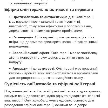
та зменшенню зморшок.
Ефірна олія герані: властивості та переваги
Протизапальна та антисептична дія
: Олія герані
має виражені протизапальні та антисептичні
властивості, тому вона ефективна у боротьбі з акне,
дерматитом та іншими шкірними проблемами.
Регенерація
: Олія герані сприяє регенерації клітин
шкіри, що допомагає прискорити загоєння ран та інших
пошкоджень.
Заспокійливий ефект
: Олія герані має заспокійливу
дію на нервову систему, допомагає зняти стрес та
напругу.
Ароматичні властивості
: Олія герані має приємний
квітковий аромат, який використовується в ароматерапії
для покращення настрою та емоційного стану.
Сумісність олії жожоба та ефірної олії герані
Поєднання олії жожоба та ефірної олії герані є дуже вдалим,
оскільки вони доповнюють одна одну та підсилюють корисні
властивості. Олія жожоба служить чудовою основою для
розведення ефірної олії герані, оскільки вона добре