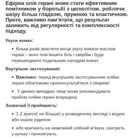
Ефірна олія герані може стати ефективним
помічником у боротьбі з целюлітом, роблячи
шкіру більш гладкою, пружною та еластичною.
Проте, важливо пам'ятати, що результат
залежить від регулярності та комплексності
підходу.
Укуси комах:
Кілька разів змастити місце укусу комахи маслом
герані – воно пом'якшить біль і свербіж і буде
перешкоджати подальшим нападам комах.
Внутрішнє застосування:
Важливо:
перед внутрішнім застосуванням олійки
герані обов'язково проконсультуйтеся з лікарем!
У деяких випадках лікар може рекомендувати
прийом олійки герані всередину.
Зазвичай її приймають:
1-2 краплі( не більше) у розведеному вигляді з водою
або іншою рідиною
або крапають на невеликий хлібний м'якуш ,скатують
у кульку і проковтують.