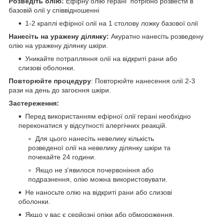
Розведіть олію:
Ефірну олію герані потрібно розвести в
базовій олії у співвідношенні
1-2 краплі ефірної олії на 1 столову ложку базової олії
Нанесіть на уражену ділянку:
Акуратно нанесіть розведену
олію на уражену ділянку шкіри.
Уникайте потрапляння олії на відкриті рани або
слизові оболонки.
Повторюйте процедуру
: Повторюйте нанесення олії 2-3
рази на день до загоєння шкіри.
Застереження:
Перед використанням ефірної олії герані необхідно
переконатися у відсутності алергічних реакцій.
Для цього нанесіть невелику кількість
розведеної олії на невелику ділянку шкіри та
почекайте 24 години.
Якщо не з'явилося почервоніння або
подразнення, олію можна використовувати.
Не наносьте олію на відкриті рани або слизові
оболонки.
Якщо у вас є серйозні опіки або обмороження,