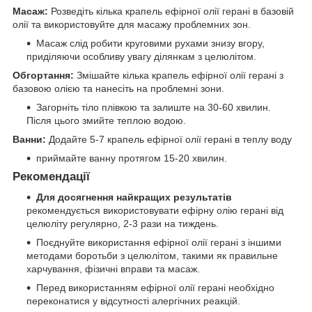
Масаж:
Розведіть кілька крапель ефірної олії герані в базовій
олії та використовуйте для масажу проблемних зон.
Масаж слід робити круговими рухами знизу вгору,
приділяючи особливу увагу ділянкам з целюлітом.
Обгортання:
Змішайте кілька крапель ефірної олії герані з
базовою олією та нанесіть на проблемні зони.
Загорніть тіло плівкою та залиште на 30-60 хвилин.
Після цього змийте теплою водою.
Ванни:
Додайте 5-7 крапель ефірної олії герані в теплу воду
приймайте ванну протягом 15-20 хвилин.
Рекомендації
Для досягнення найкращих результатів
рекомендується використовувати ефірну олію герані від
целюліту регулярно, 2-3 рази на тиждень.
Поєднуйте використання ефірної олії герані з іншими
методами боротьби з целюлітом, такими як правильне
харчування, фізичні вправи та масаж.
Перед використанням ефірної олії герані необхідно
переконатися у відсутності алергічних реакцій.