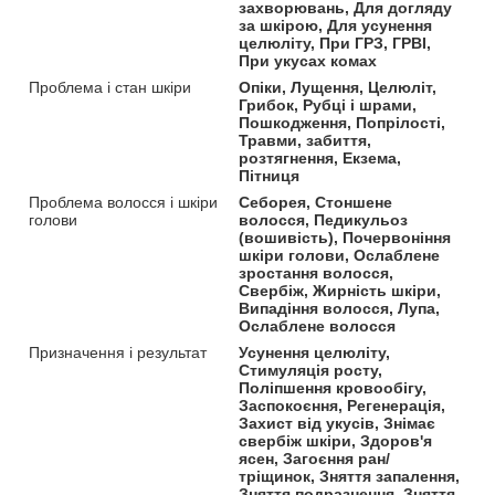
захворювань, Для догляду
за шкірою, Для усунення
целюліту, При ГРЗ, ГРВІ,
При укусах комах
Проблема і стан шкіри
Опіки, Лущення, Целюліт,
Грибок, Рубці і шрами,
Пошкодження, Попрілості,
Травми, забиття,
розтягнення, Екзема,
Пітниця
Проблема волосся і шкіри
Себорея, Стоншене
голови
волосся, Педикульоз
(вошивість), Почервоніння
шкіри голови, Ослаблене
зростання волосся,
Свербіж, Жирність шкіри,
Випадіння волосся, Лупа,
Ослаблене волосся
Призначення і результат
Усунення целюліту,
Стимуляція росту,
Поліпшення кровообігу,
Заспокоєння, Регенерація,
Захист від укусів, Знімає
свербіж шкіри, Здоров'я
ясен, Загоєння ран/
тріщинок, Зняття запалення,
Зняття подразнення, Зняття