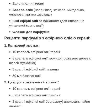
Ефірна олія герані
Базова олія
(наприклад, жожоба, мигдальна,
оливкова, аргана ,авокадо)
Інші ефірні олії
за бажанням (для створення
унікальної композиції)
Флакон для парфумів
Рецепти парфумів з ефірною олією герані:
1. Квітковий аромат:
10 крапель ефірної олії герані
5 крапель ефірної олії троянди( рожевого дерева,
шавлії мускатної)
3 краплі ефірної олії лаванди
30 мл базової олії
2. Цитрусово-квітковий аромат:
10 крапель ефірної олії герані
5 крапель ефірної олії лимона
3 краплі ефірної олії бергамоту( апельсин, чайне
дерево)