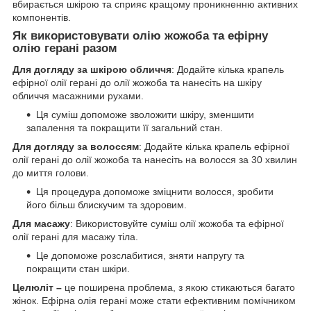
вбирається шкірою та сприяє кращому проникненню активних
компонентів.
Як використовувати олію жожоба та ефірну
олію герані разом
Для догляду за шкірою обличчя
: Додайте кілька крапель
ефірної олії герані до олії жожоба та нанесіть на шкіру
обличчя масажними рухами.
Ця суміш допоможе зволожити шкіру, зменшити
запалення та покращити її загальний стан.
Для догляду за волоссям
: Додайте кілька крапель ефірної
олії герані до олії жожоба та нанесіть на волосся за 30 хвилин
до миття голови.
Ця процедура допоможе зміцнити волосся, зробити
його більш блискучим та здоровим.
Для масажу
: Використовуйте суміш олії жожоба та ефірної
олії герані для масажу тіла.
Це допоможе розслабитися, зняти напругу та
покращити стан шкіри.
Целюліт –
це поширена проблема, з якою стикаються багато
жінок. Ефірна олія герані може стати ефективним помічником