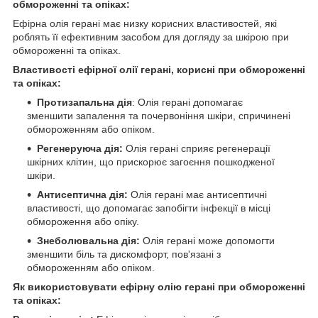
обмороженні та опіках:
Ефірна олія герані має низку корисних властивостей, які
роблять її ефективним засобом для догляду за шкірою при
обмороженні та опіках.
Властивості ефірної олії герані, корисні при обмороженні
та опіках:
Протизапальна дія
: Олія герані допомагає
зменшити запалення та почервоніння шкіри, спричинені
обмороженням або опіком.
Регенеруюча дія:
Олія герані сприяє регенерації
шкірних клітин, що прискорює загоєння пошкодженої
шкіри.
Антисептична дія:
Олія герані має антисептичні
властивості, що допомагає запобігти інфекції в місці
обмороження або опіку.
Знеболювальна дія:
Олія герані може допомогти
зменшити біль та дискомфорт, пов'язані з
обмороженням або опіком.
Як використовувати ефірну олію герані при обмороженні
та опіках: