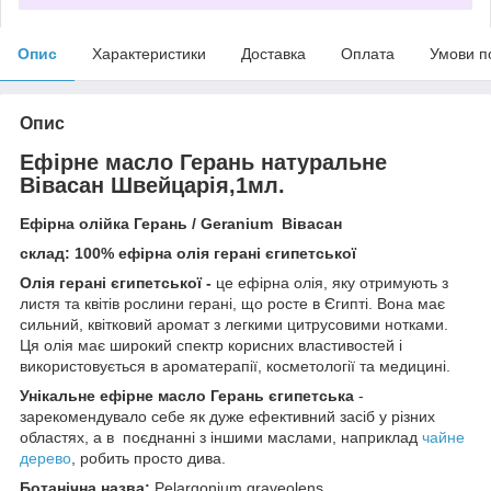
Опис
Характеристики
Доставка
Оплата
Умови п
Опис
Ефірне масло Герань натуральне
Вівасан Швейцарія,1мл.
Ефірна олійка Герань / Geranium Вівасан
склад: 100% ефірна олія герані єгипетської
Олія герані єгипетської -
це ефірна олія, яку отримують з
листя та квітів рослини герані, що росте в Єгипті. Вона має
сильний, квітковий аромат з легкими цитрусовими нотками.
Ця олія має широкий спектр корисних властивостей і
використовується в ароматерапії, косметології та медицині.
Унікальне ефірне масло Герань єгипетська
-
зарекомендувало себе як дуже ефективний засіб у різних
областях, а в поєднанні з іншими маслами, наприклад
чайне
дерево
, робить просто дива.
Ботанічна назва:
Pelargonium graveolens.