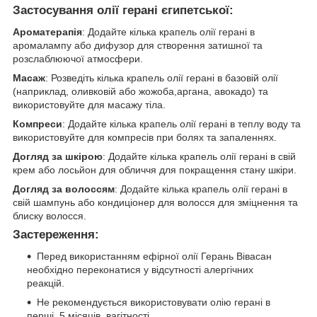
Застосування олії герані єгипетської:
Ароматерапія
: Додайте кілька крапель олії герані в
аромалампу або дифузор для створення затишної та
розслаблюючої атмосфери.
Масаж
: Розведіть кілька крапель олії герані в базовій олії
(наприклад, оливковій або жожоба,аргана, авокадо) та
використовуйте для масажу тіла.
Компреси
: Додайте кілька крапель олії герані в теплу воду та
використовуйте для компресів при болях та запаленнях.
Догляд за шкірою
: Додайте кілька крапель олії герані в свій
крем або лосьйон для обличчя для покращення стану шкіри.
Догляд за волоссям
: Додайте кілька крапель олії герані в
свій шампунь або кондиціонер для волосся для зміцнення та
блиску волосся.
Застереження:
Перед використанням ефірної олії Герань Вівасан
необхідно переконатися у відсутності алергічних
реакцій.
Не рекомендується використовувати олію герані в
перші 5 місяців вагітності