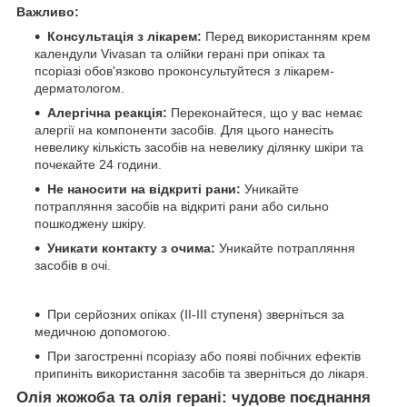
Важливо:
Консультація з лікарем:
Перед використанням крем
календули Vivasan та олійки герані при опіках та
псоріазі обов'язково проконсультуйтеся з лікарем-
дерматологом.
Алергічна реакція:
Переконайтеся, що у вас немає
алергії на компоненти засобів. Для цього нанесіть
невелику кількість засобів на невелику ділянку шкіри та
почекайте 24 години.
Не наносити на відкриті рани:
Уникайте
потрапляння засобів на відкриті рани або сильно
пошкоджену шкіру.
Уникати контакту з очима:
Уникайте потрапляння
засобів в очі.
При серйозних опіках (II-III ступеня) зверніться за
медичною допомогою.
При загостренні псоріазу або появі побічних ефектів
припиніть використання засобів та зверніться до лікаря.
Олія жожоба та олія герані: чудове поєднання