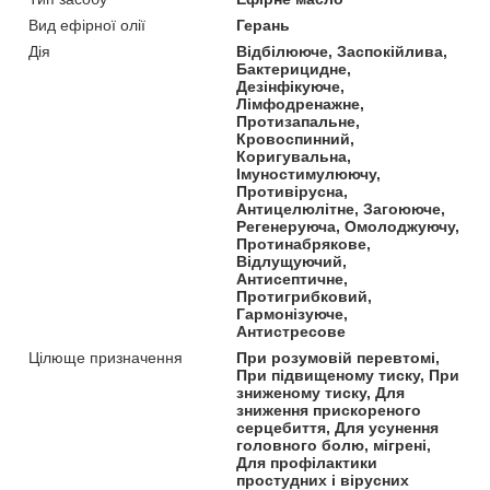
Вид ефірної олії
Герань
Дія
Відбілююче, Заспокійлива,
Бактерицидне,
Дезінфікуюче,
Лімфодренажне,
Протизапальне,
Кровоспинний,
Коригувальна,
Імуностимулюючу,
Противірусна,
Антицелюлітне, Загоююче,
Регенеруюча, Омолоджуючу,
Протинабрякове,
Відлущуючий,
Антисептичне,
Протигрибковий,
Гармонізуюче,
Антистресове
Цілюще призначення
При розумовій перевтомі,
При підвищеному тиску, При
зниженому тиску, Для
зниження прискореного
серцебиття, Для усунення
головного болю, мігрені,
Для профілактики
простудних і вірусних