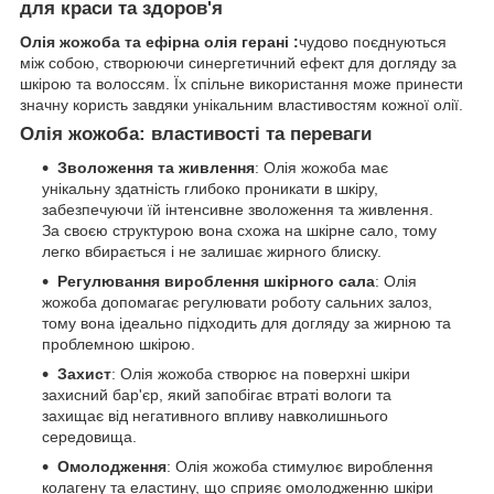
для краси та здоров'я
Олія жожоба та ефірна олія герані :
чудово поєднуються
між собою, створюючи синергетичний ефект для догляду за
шкірою та волоссям. Їх спільне використання може принести
значну користь завдяки унікальним властивостям кожної олії.
Олія жожоба: властивості та переваги
Зволоження та живлення
: Олія жожоба має
унікальну здатність глибоко проникати в шкіру,
забезпечуючи їй інтенсивне зволоження та живлення.
За своєю структурою вона схожа на шкірне сало, тому
легко вбирається і не залишає жирного блиску.
Регулювання вироблення шкірного сала
: Олія
жожоба допомагає регулювати роботу сальних залоз,
тому вона ідеально підходить для догляду за жирною та
проблемною шкірою.
Захист
: Олія жожоба створює на поверхні шкіри
захисний бар'єр, який запобігає втраті вологи та
захищає від негативного впливу навколишнього
середовища.
Омолодження
: Олія жожоба стимулює вироблення
колагену та еластину, що сприяє омолодженню шкіри