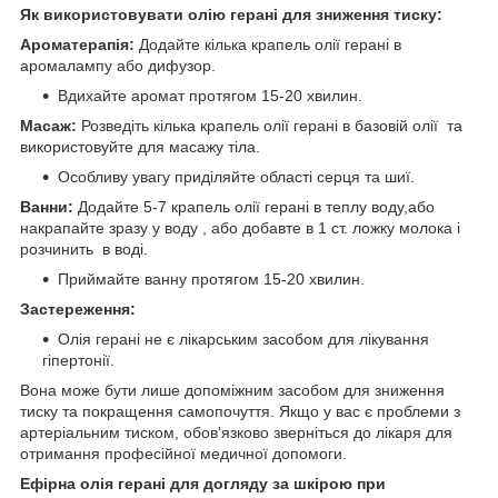
Як використовувати олію герані для зниження тиску:
Ароматерапія:
Додайте кілька крапель олії герані в
аромалампу або дифузор.
Вдихайте аромат протягом 15-20 хвилин.
Масаж:
Розведіть кілька крапель олії герані в базовій олії та
використовуйте для масажу тіла.
Особливу увагу приділяйте області серця та шиї.
Ванни:
Додайте 5-7 крапель олії герані в теплу воду,або
накрапайте зразу у воду , або добавте в 1 ст. ложку молока і
розчинить в воді.
Приймайте ванну протягом 15-20 хвилин.
Застереження:
Олія герані не є лікарським засобом для лікування
гіпертонії.
Вона може бути лише допоміжним засобом для зниження
тиску та покращення самопочуття. Якщо у вас є проблеми з
артеріальним тиском, обов'язково зверніться до лікаря для
отримання професійної медичної допомоги.
Ефірна олія герані для догляду за шкірою при