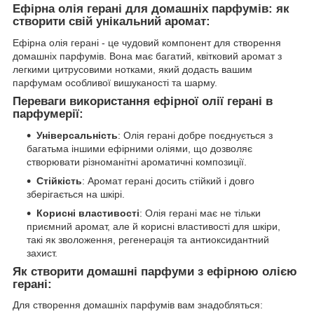
Ефірна олія герані для домашніх парфумів: як
створити свій унікальний аромат:
Ефірна олія герані - це чудовий компонент для створення
домашніх парфумів. Вона має багатий, квітковий аромат з
легкими цитрусовими нотками, який додасть вашим
парфумам особливої ​​вишуканості та шарму.
Переваги використання ефірної олії герані в
парфумерії:
Універсальність
: Олія герані добре поєднується з
багатьма іншими ефірними оліями, що дозволяє
створювати різноманітні ароматичні композиції.
Стійкість
: Аромат герані досить стійкий і довго
зберігається на шкірі.
Корисні властивості
: Олія герані має не тільки
приємний аромат, але й корисні властивості для шкіри,
такі як зволоження, регенерація та антиоксидантний
захист.
Як створити домашні парфуми з ефірною олією
герані:
Для створення домашніх парфумів вам знадобляться: