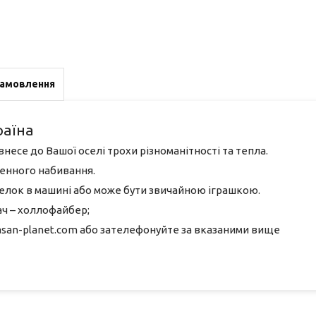
замовлення
раїна
есе до Вашої оселі трохи різноманітності та тепла.
генного набивання.
брелок в машині або може бути звичайною іграшкою.
ач – холлофайбер;
asan-planet.com або зателефонуйте за вказаними вище