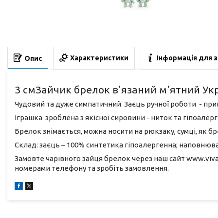
Характеристики
Інформація для 
Опис
3 смЗайчик брелок в'язаний м'ятний Ук
Чудовий та дуже симпатичний Заєць ручної роботи - привн
Іграшка зроблена з якісної сировини - ниток та гіпоалер
Брелок знімається, можна носити на рюкзаку, сумці, як 
Склад: заєць – 100% синтетика гіпоалергенна; наповнюв
Замовте чарівного зайця брелок через наш сайт www.viv
номерами телефону та зробіть замовлення.