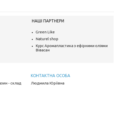
НАШІ ПАРТНЕРИ
Green Like
Naturel shop
Курс Аромапластика з ефірними оліями
Вівасан
азин - склад
Людмила Юріївна