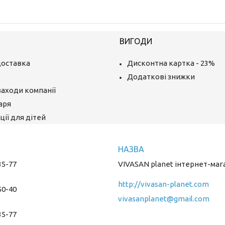
ВИГОДИ
доставка
Дисконтна картка - 23%
Додаткові знижки
заходи компанії
аря
ії для дітей
35-77
VIVASAN planet інтернет-маг
http://vivasan-planet.com
50-40
vivasanplanet@gmail.com
35-77