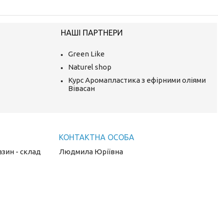
НАШІ ПАРТНЕРИ
Green Like
Naturel shop
Курс Аромапластика з ефірними оліями
Вівасан
азин - склад
Людмила Юріївна