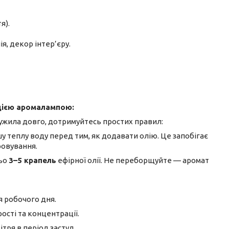
я).
, декор інтер’єру.
 цією аромалампою:
ужила довго, дотримуйтесь простих правил:
 теплу воду перед тим, як додавати олію. Це запобігає
ровування.
ньо
3–5 крапель
ефірної олії. Не переборщуйте — аромат
я робочого дня.
рості та концентрації.
тря в період застуд.