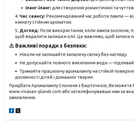
Іланг-іланг:
для створення романтичної та чуттєв
Час сеансу:
Рекомендований час роботи лампи — в
кімнату стійким ароматом.
Догляд:
Після використання, коли лампа охолоне, 
щоб видалити залишки олії. Це важливо, щоб запахи н
⚠️ Важливі поради з безпеки:
Ніколи не залишайте запалену свічку без нагляду.
Не допускайте повного википання води — підливайте
Тримайте працюючу аромалампу на стійкій поверхні,
досяжності дітей і домашніх тварин.
Придбати Аромалампу Слоненя з башточкою, Ви можете б
www.vivasan-planet.com або зателефонувавши нам за вк
замовлення.