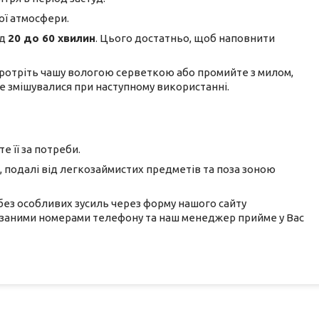
ої атмосфери.
ід
20 до 60 хвилин
. Цього достатньо, щоб наповнити
протріть чашу вологою серветкою або промийте з милом,
е змішувалися при наступному використанні.
 її за потреби.
 подалі від легкозаймистих предметів та поза зоною
ез особливих зусиль через форму нашого сайту
азаними номерами телефону та наш менеджер прийме у Вас