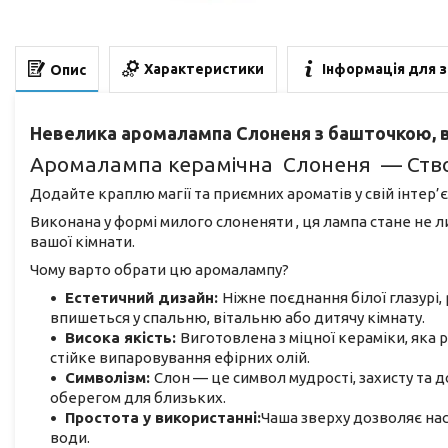
Характеристики
Інформація для 
Опис
Невелика аромалампа Слоненя з башточкою, вс
Аромалампа керамічна Слоненя — Створ
Додайте краплю магії та приємних ароматів у свій інте
Виконана у формі милого слоненяти , ця лампа стане не
вашої кімнати.
Чому варто обрати цю аромалампу?
Естетичний дизайн:
Ніжне поєднання білої глазурі
впишеться у спальню, вітальню або дитячу кімнату.
Висока якість:
Виготовлена з міцної кераміки, яка 
стійке випаровування ефірних олій.
Символізм:
Слон — це символ мудрості, захисту та 
оберегом для близьких.
Простота у використанні:
Чаша зверху дозволяє на
води.