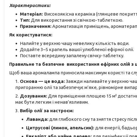
Характеристики:
Матеріал:
Високоякісна кераміка (глянцеве покритт
Тип:
Для використання зі свічкою-таблеткою.
Призначення:
Ароматизація приміщень, ароматерапія
Як користуватися:
Налийте у верхню чашу невелику кількість води.
Додайте 3–5 крапель вашої улюбленої ефірної олії.
Поставте всередину запалену свічку-таблетку.
Правильне та безпечне використання ефірних олій з
Щоб ваша аромалампа приносила максимум користі та сл
Основа — це вода:
Завжди наливайте у верхню чашу
пригоранню олії та забезпечує м’яке, рівномірне випа
Дозування:
Для приміщення площею 15 м² достат
має бути легким і ненав’язливим.
Вибір олії за настроєм:
Лаванда:
для глибокого сну та зняття стресу післ
Цитрусові (лимон, апельсин):
для енергії, бадьо
Евкаліпт або чайне дерево:
для дезінфекції пові