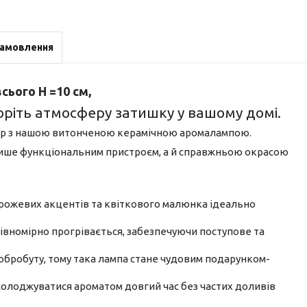
замовлення
ього H =10 см,
іть атмосферу затишку у вашому домі.
р’єр з нашою витонченою керамічною аромалампою.
 лише функціональним пристроєм, а й справжньою окрасою
, рожевих акцентів та квіткового малюнка ідеально
рівномірно прогрівається, забезпечуючи поступове та
добробуту, тому така лампа стане чудовим подарунком-
солоджуватися ароматом довгий час без частих доливів