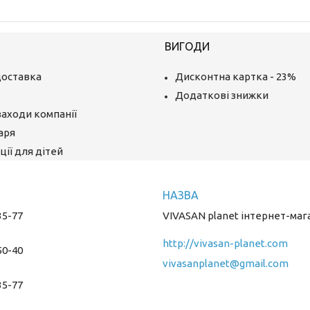
ВИГОДИ
доставка
Дисконтна картка - 23%
Додаткові знижки
заходи компанії
аря
ії для дітей
35-77
VIVASAN planet інтернет-маг
http://vivasan-planet.com
50-40
vivasanplanet@gmail.com
35-77