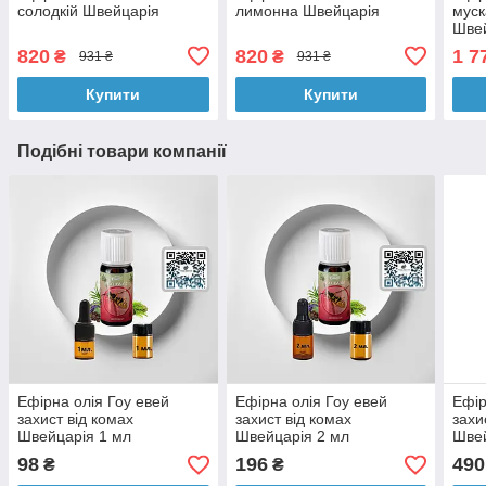
солодкій Швейцарія
лимонна Швейцарія
муск
Шве
820
820
1 7
₴
₴
931 ₴
931 ₴
Купити
Купити
Подібні товари компанії
Ефірна олія Гоу евей
Ефірна олія Гоу евей
Ефір
захист від комах
захист від комах
захи
Швейцарія 1 мл
Швейцарія 2 мл
Швей
98
196
490
₴
₴