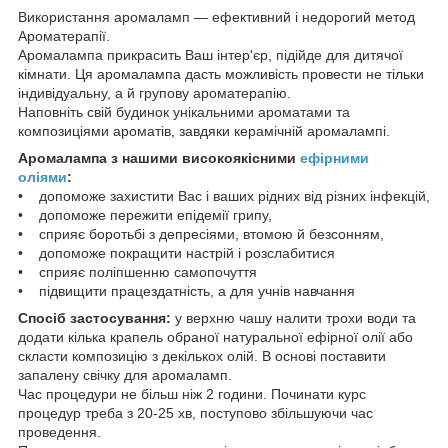
Використання аромаламп — ефективний і недорогий метод
Ароматерапії.
Аромалампа прикрасить Ваш інтер'єр, підійде для дитячої
кімнати. Ця аромалампа дасть можливість провести не тільки
індивідуальну, а й групову ароматерапію.
Наповніть свій будинок унікальними ароматами та
композиціями ароматів, завдяки керамічній аромалампі.
Аромалампа з нашими високоякісними
ефірними
оліями
:
• допоможе захистити Вас і ваших рідних від різних інфекцій,
• допоможе пережити епідемії грипу,
• сприяє боротьбі з депресіями, втомою й безсонням,
• допоможе покращити настрій і розслабитися
• сприяє поліпшенню самопочуття
• підвищити працездатність, а для учнів навчання
Спосіб застосування:
у верхню чашу налити трохи води та
додати кілька крапель обраної натуральної ефірної олії або
скласти композицію з декількох олій. В основі поставити
запалену свічку для аромаламп.
Час процедури не більш ніж 2 години. Починати курс
процедур треба з 20-25 хв, поступово збільшуючи час
проведення.