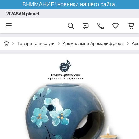
ВНИМАНИЕ! новинки нашего сайта.
VIVASAN planet
Товари та послуги
Аромалампи Аромадифузори
Аро