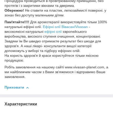
Процедура проводиться в провітрюваному приміщенні, без
протягів і з закритими вікнами та дверима.
Обережно!
Не ставити на пластик, легкозаймисті поверхні. у
зонах без доступу маленьким дітям.
Пам'ятайте!!!!
Для аромотерапії використовуйте тільки 100%
натуральні ефірні олії.
Ефірні олії Вівасан/Vivasan
-
високоякісні натуральні
ефірні олії
європейського
виробництва, високого ступеня очищення, концентровані.
Завдяки їм Ви швидко отримаєте результат без шкоди для
здоров'я. А наші лікарі- консультанти вищої категорії
допоможуть у виборі та підбору ефірних олій.
На користь здоров'я й краси користуйтеся тільки якісною
продукцією.
Робіть замовлення на нашому сайті www.vivasan-planet.com, а
ми найближчим часом з Вами зв'яжемося і відправимо Ваше
замовлення.
Приховати
Характеристики