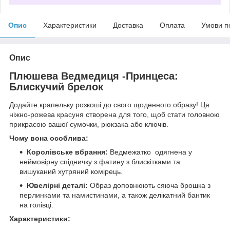
Опис
Характеристики
Доставка
Оплата
Умови п
Опис
Плюшева Ведмедиця -Принцеса:
Блискучий брелок
Додайте крапельку розкоші до свого щоденного образу! Ця
ніжно-рожева красуня створена для того, щоб стати головною
прикрасою вашої сумочки, рюкзака або ключів.
Чому вона особлива:
Королівське вбрання:
Ведмежатко одягнена у
неймовірну спідничку з фатину з блискітками та
вишуканий хутряний комірець.
Ювелірні деталі:
Образ доповнюють сяюча брошка з
перлинками та намистинами, а також делікатний бантик
на голівці.
Характеристики: