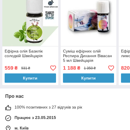
Ефірна олія Базилік
Суміш ефірних олій
Ефір
солодкій Швейцарія
Респира Дихання Вівасан
лим
5 мл Швейцарія
559
1 188
820
₴
₴
931 ₴
1 350 ₴
Купити
Купити
Про нас
100% позитивних з 27 відгуків за рік
Працює з 23.05.2015
м. Київ