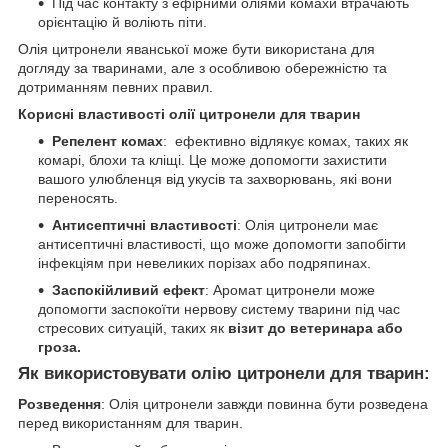
Під час контакту з ефірними оліями комахи втрачають
орієнтацію й воліють піти.
Олія цитронели яванської може бути використана для
догляду за тваринами, але з особливою обережністю та
дотриманням певних правил.
Корисні властивості олії цитронели для тварин
Репелент комах
: ефективно відлякує комах, таких як
комарі, блохи та кліщі. Це може допомогти захистити
вашого улюбленця від укусів та захворювань, які вони
переносять.
Антисептичні властивості
: Олія цитронели має
антисептичні властивості, що може допомогти запобігти
інфекціям при невеликих порізах або подряпинах.
Заспокійливий ефект
: Аромат цитронели може
допомогти заспокоїти нервову систему тварини під час
стресових ситуацій, таких як
візит до ветеринара або
гроза.
Як використовувати олію цитронели для тварин:
Розведення
: Олія цитронели завжди повинна бути розведена
перед використанням для тварин.