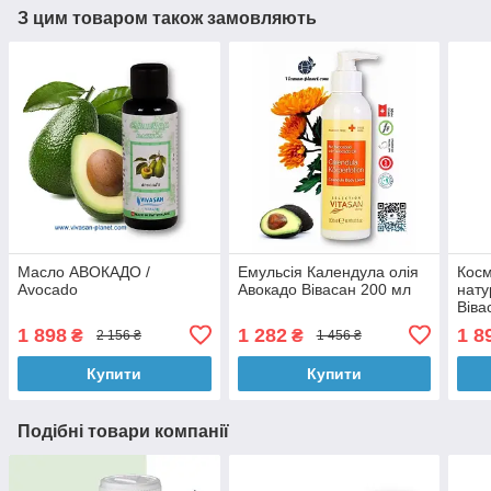
З цим товаром також замовляють
Масло АВОКАДО /
Емульсія Календула олія
Косм
Avocado
Авокадо Вівасан 200 мл
нат
Віва
1 898
1 282
1 8
₴
₴
2 156 ₴
1 456 ₴
Купити
Купити
Подібні товари компанії