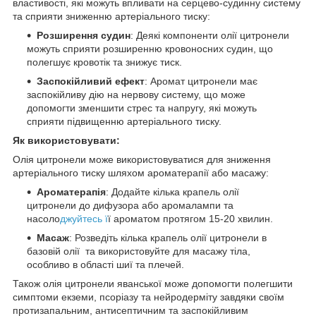
властивості, які можуть впливати на серцево-судинну систему
та сприяти зниженню артеріального тиску:
Розширення судин
: Деякі компоненти олії цитронели
можуть сприяти розширенню кровоносних судин, що
полегшує кровотік та знижує тиск.
Заспокійливий ефект
: Аромат цитронели має
заспокійливу дію на нервову систему, що може
допомогти зменшити стрес та напругу, які можуть
сприяти підвищенню артеріального тиску.
Як використовувати:
Олія цитронели може використовуватися для зниження
артеріального тиску шляхом ароматерапії або масажу:
Ароматерапія
: Додайте кілька крапель олії
цитронели до дифузора або аромалампи та
насоло
джуйтесь ї
ї ароматом протягом 15-20 хвилин.
Масаж
: Розведіть кілька крапель олії цитронели в
базовій олії та використовуйте для масажу тіла,
особливо в області шиї та плечей.
Також олія цитронели яванської може допомогти полегшити
симптоми екземи, псоріазу та нейродерміту завдяки своїм
протизапальним, антисептичним та заспокійливим