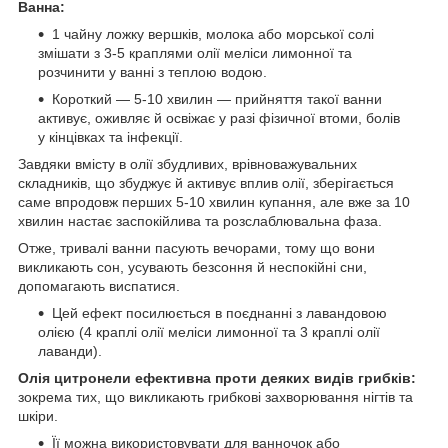
Ванна:
1 чайну ложку вершків, молока або морської солі
змішати з 3-5 краплями олії меліси лимонної та
розчинити у ванні з теплою водою.
Короткий — 5-10 хвилин — прийняття такої ванни
активує, оживляє й освіжає у разі фізичної втоми, болів
у кінцівках та інфекції.
Завдяки вмісту в олії збудливих, врівноважувальних
складників, що збуджує й активує вплив олії, зберігається
саме впродовж перших 5-10 хвилин купання, але вже за 10
хвилин настає заспокійлива та розслаблювальна фаза.
Отже, тривалі ванни пасують вечорами, тому що вони
викликають сон, усувають безсоння й неспокійні сни,
допомагають виспатися.
Цей ефект посилюється в поєднанні з лавандовою
олією (4 краплі олії меліси лимонної та 3 краплі олії
лаванди).
Олія цитронели ефективна проти деяких видів грибків:
зокрема тих, що викликають грибкові захворювання нігтів та
шкіри.
Її можна використовувати для ванночок або