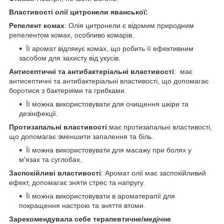
Властивості олії цитронели яванської:
Репелент комах
: Олія цитронели є відомим природним
репелентом комах, особливо комарів.
Її аромат відлякує комах, що робить її ефективним
засобом для захисту від укусів.
Антисептичні та антибактеріальні властивості
: має
антисептичні та антибактеріальні властивості, що допомагає
боротися з бактеріями та грибками.
Її можна використовувати для очищення шкіри та
дезінфекції.
Протизапальні властивості
:має протизапальні властивості,
що допомагає зменшити запалення та біль.
Її можна використовувати для масажу при болях у
м'язах та суглобах.
Заспокійливі властивості
: Аромат олії має заспокійливий
ефект, допомагає зняти стрес та напругу.
Її можна використовувати в ароматерапії для
покращення настрою та зняття втоми.
Зарекомендувала себе терапевтичне/медічне