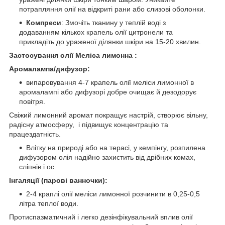
потрапляння олії на відкриті рани або слизові оболонки.
Компреси
: Змочіть тканину у теплій воді з
додаванням кількох крапель олії цитронели та
прикладіть до ураженої ділянки шкіри на 15-20 хвилин.
Застосування олії Меліса лимонна :
Аромалампа/дифузор:
випаровування 4-7 крапель олії меліси лимонної в
аромалампі або дифузорі добре очищає й дезодорує
повітря.
Свіжий лимонний аромат покращує настрій, створює вільну,
радісну атмосферу, і підвищує концентрацію та
працездатність.
Влітку на природі або на терасі, у кемпінгу, розпилена
дифузором олія надійно захистить від дрібних комах,
сліпнів і ос.
Інгаляції (парові ванночки):
2-4 краплі олії меліси лимонної розчинити в 0,25-0,5
літра теплої води.
Протиспазматичний і легко дезінфікувальний вплив олії