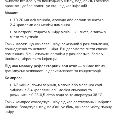
оживляє втомлену та пошкоджену шкіру, бадьорить і освіжає
організм і добре полегшує стан під час інфекцій.
Масаж:
10-20 мл олії жожоба, авокадо або аргани змішати з
2-4 краплями олії меліси лимонної
за потреби втирати в шкіру вісків, шиї, ліктів, а також у
м'язи та суглоби.
Такий масаж, що оживляє шкіру, показаний у разі втомленої,
пошкодженої та нечистої шкіри. Він допомагає зняти спазми,
пом'якшити біль і оживити організм у разі спазмів, болів у
кінцівках, мігренях та інфекцій.
Під час масажу рефлекторних зон стоп —
знімає втому,
дає імпульс активності, підприємливості та концентрації
Компрес:
1⁄2 чайної ложки вершків, молока або морської солі
змішати з 2-4 краплями олії меліси лимонної та
розчинити в 0,25-0,5 літра води за температури 38 °C.
Такий компрес охолоджує шкіру під час розтягувань і набряків
кінцівок. Згладжує шкіру, пом'якшує біль, оживляє чисту, жирну
шкіру.