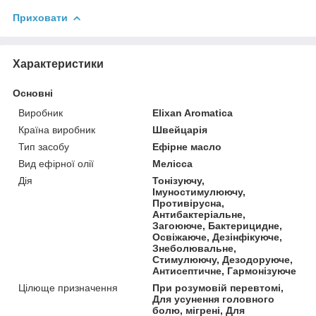
Приховати
Характеристики
Основні
Виробник
Elixan Aromatica
Країна виробник
Швейцарія
Тип засобу
Ефірне масло
Вид ефірної олії
Мелісса
Дія
Тонізуючу,
Імуностимулюючу,
Противірусна,
Антибактеріальне,
Загоююче, Бактерицидне,
Освіжаюче, Дезінфікуюче,
Знеболювальне,
Стимулюючу, Дезодоруюче,
Антисептичне, Гармонізуюче
Цілюще призначення
При розумовій перевтомі,
Для усунення головного
болю, мігрені, Для