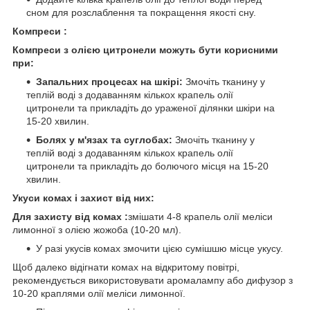
сном для розслаблення та покращення якості сну.
Компреси :
Компреси з олією цитронели можуть бути корисними
при:
Запальних процесах на шкірі:
Змочіть тканину у
теплій воді з додаванням кількох крапель олії
цитронели та прикладіть до ураженої ділянки шкіри на
15-20 хвилин.
Болях у м'язах та суглобах:
Змочіть тканину у
теплій воді з додаванням кількох крапель олії
цитронели та прикладіть до болючого місця на 15-20
хвилин.
Укуси комах і захист від них:
Для захисту від комах :
змішати 4-8 крапель олії меліси
лимонної з олією жожоба (10-20 мл).
У разі укусів комах змочити цією сумішшю місце укусу.
Щоб далеко відігнати комах на відкритому повітрі,
рекомендується використовувати аромалампу або дифузор з
10-20 краплями олії меліси лимонної.