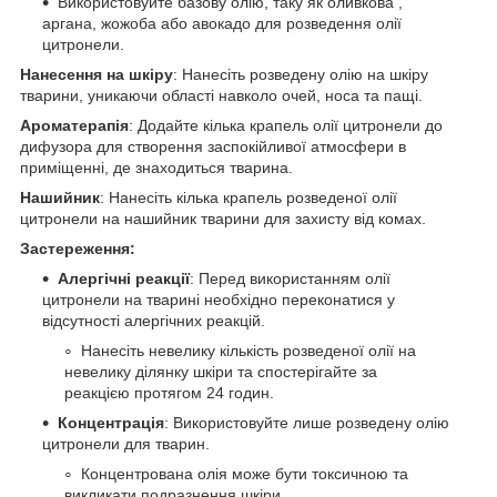
Використовуйте базову олію, таку як оливкова ,
аргана, жожоба або авокадо для розведення олії
цитронели.
Нанесення на шкіру
: Нанесіть розведену олію на шкіру
тварини, уникаючи області навколо очей, носа та пащі.
Ароматерапія
: Додайте кілька крапель олії цитронели до
дифузора для створення заспокійливої атмосфери в
приміщенні, де знаходиться тварина.
Нашийник
: Нанесіть кілька крапель розведеної олії
цитронели на нашийник тварини для захисту від комах.
Застереження:
Алергічні реакції
: Перед використанням олії
цитронели на тварині необхідно переконатися у
відсутності алергічних реакцій.
Нанесіть невелику кількість розведеної олії на
невелику ділянку шкіри та спостерігайте за
реакцією протягом 24 годин.
Концентрація
: Використовуйте лише розведену олію
цитронели для тварин.
Концентрована олія може бути токсичною та
викликати подразнення шкіри.