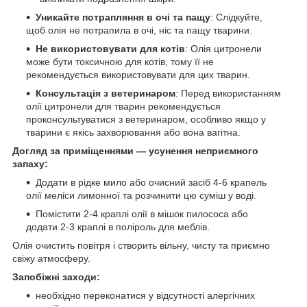
Уникайте потрапляння в очі та пащу
: Слідкуйте,
щоб олія не потрапила в очі, ніс та пащу тварини.
Не використовувати для котів
: Олія цитронели
може бути токсичною для котів, тому її не
рекомендується використовувати для цих тварин.
Консультація з ветеринаром
: Перед використанням
олії цитронели для тварин рекомендується
проконсультуватися з ветеринаром, особливо якщо у
тварини є якісь захворювання або вона вагітна.
Догляд за приміщеннями — усунення неприємного
запаху:
Додати в рідке мило або очисний засіб 4-6 крапель
олії меліси лимонної та розчинити цю суміш у воді.
Помістити 2-4 краплі олії в мішок пилососа або
додати 2-3 краплі в поліроль для меблів.
Олія очистить повітря і створить вільну, чисту та приємно
свіжу атмосферу.
Запобіжні заходи:
необхідно переконатися у відсутності алергічних