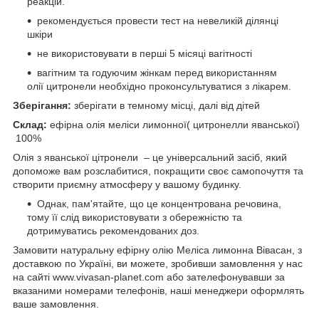
реакцій.
рекомендується провести тест на невеликій ділянці
шкіри
не використовувати в перші 5 місяці вагітності
вагітним та годуючим жінкам перед використанням
олії цитронели необхідно проконсультуватися з лікарем.
Зберігання:
зберігати в темному місці, далі від дітей
Склад:
ефірна олія меліси лимонної( цитронелли яванської)
100%
Олія з яванської цітронели – це універсальний засіб, який
допоможе вам розслабитися, покращити своє самопочуття та
створити приємну атмосферу у вашому будинку.
Однак, пам'ятайте, що це концентрована речовина,
тому її слід використовувати з обережністю та
дотримуватись рекомендованих доз.
Замовити натуральну ефірну олію Меліса лимонна Вівасан, з
доставкою по Україні, ви можете, зробивши замовлення у нас
на сайті www.vivasan-planet.com або зателефонувавши за
вказаними номерами телефонів, наші менеджери оформлять
ваше замовлення.