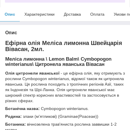
Опис
Характеристики
Доставка
Оплата
Умови п
Опис
Ефірна олія Меліса лимонна Швейцарія
Вівасан, 2мл.
Меліса лимонна \ Lemon Balm\ Cymbopogon
winterianus\ Цитронела яванська Вівасан
Олія цитронели яванської
- це ефірна олія, яку отримують з
рослини Cymbopogon winterianus, відомої також як цитронела
яванська. Ця рослина походить з тропічних регіонів Азії, таких
як Індонезія та Шрі-Ланка. Олія цитронели яванської має
широкий спектр корисних властивостей та застосовується в
різних сферах.
Ботанічна назва:
Cymbopogon winterianus.
Родина:
злаки (м'ятликові) (Graminae(Poaceae))
Ботаника:
вічнозелена трав'яниста рослина заввишки 1-2
метри.