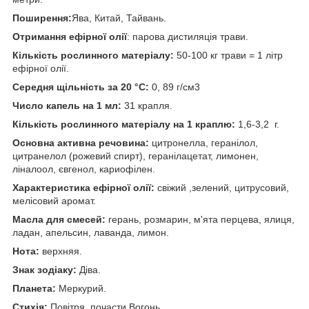
Поширення:
Ява, Китай, Тайвань.
Отримання ефірної олії
: парова дистиляція трави.
Кількість рослинного матеріалу:
50-100 кг трави = 1 літр
ефірної олії.
Середня щільність
за 20 °C:
0, 89 г/см3
Число капель на 1 мл:
31 крапля.
Кількість рослинного матеріалу на 1 краплю:
1,6-3,2 г.
Основна активна речовина:
цитронелла, геранілол,
цитранелол (рожевий спирт), геранілацетат, лимонен,
ліналоол, євгенол, кариофілен.
Характеристика ефірної олії:
свіжий ,зелений, цитрусовий,
мелісовий аромат.
Масла для смесей:
герань, розмарин, м'ята перцева, ялиця,
ладан, апельсин, лаванда, лимон.
Нота:
верхняя.
Знак зодіаку:
Діва.
Планета:
Меркурий.
Стихія:
Повітря, почасти Вогонь.