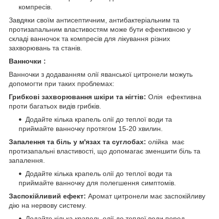
компресів.
Завдяки своїм антисептичним, антибактеріальним та
протизапальним властивостям може бути ефективною у
складі ванночок та компресів для лікування різних
захворювань та станів.
Ванночки :
Ванночки з додаванням олії яванської цитронели можуть
допомогти при таких проблемах:
Грибкові захворювання шкіри та нігтів:
Олія ефективна
проти багатьох видів грибків.
Додайте кілька крапель олії до теплої води та
приймайте ванночку протягом 15-20 хвилин.
Запалення та біль у м'язах та суглобах:
олійка має
протизапальні властивості, що допомагає зменшити біль та
запалення.
Додайте кілька крапель олії до теплої води та
приймайте ванночку для полегшення симптомів.
Заспокійливий ефект:
Аромат цитронели має заспокійливу
дію на нервову систему.
Додайте кілька крапель олії до теплої води перед