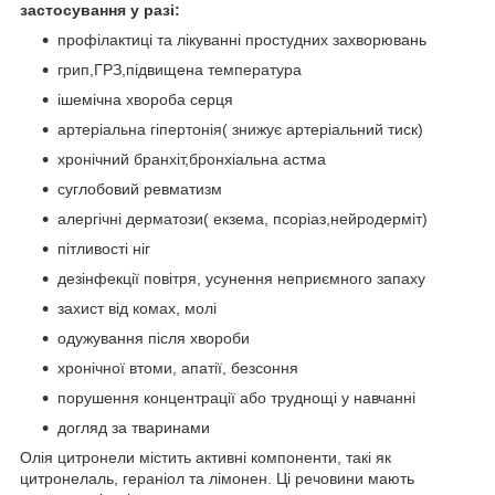
застосування у разі:
профілактиці та лікуванні простудних захворювань
грип,ГРЗ,підвищена температура
ішемічна хвороба серця
артеріальна гіпертонія( знижує артеріальний тиск)
хронічний бранхіт,бронхіальна астма
суглобовий ревматизм
алергічні дерматози( екзема, псоріаз,нейродерміт)
пітливості ніг
дезінфекції повітря, усунення неприємного запаху
захист від комах, молі
одужування після хвороби
хронічної втоми, апатії, безсоння
порушення концентрації або труднощі у навчанні
догляд за тваринами
Олія цитронели містить активні компоненти, такі як
цитронелаль, гераніол та лімонен. Ці речовини мають