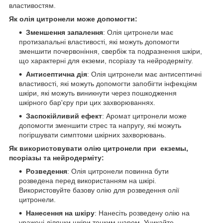
властивостям.
Як олія цитронели може допомогти:
Зменшення запалення
: Олія цитронели має
протизапальні властивості, які можуть допомогти
зменшити почервоніння, свербіж та подразнення шкіри,
що характерні для екземи, псоріазу та нейродерміту.
Антисептична дія
: Олія цитронели має антисептичні
властивості, які можуть допомогти запобігти інфекціям
шкіри, які можуть виникнути через пошкодження
шкірного бар'єру при цих захворюваннях.
Заспокійливий ефект
: Аромат цитронели може
допомогти зменшити стрес та напругу, які можуть
погіршувати симптоми шкірних захворювань.
Як використовувати олію цитронели при екземы,
псоріазы та нейродерміту:
Розведення
: Олія цитронели повинна бути
розведена перед використанням на шкірі.
Використовуйте базову олію для розведення олії
цитронели.
Нанесення на шкіру
: Нанесіть розведену олію на
уражені ділянки шкіри тонким шаром. Уникайте