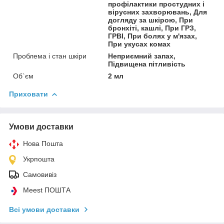
профілактики простудних і
вірусних захворювань, Для
догляду за шкірою, При
бронхіті, кашлі, При ГРЗ,
ГРВІ, При болях у м'язах,
При укусах комах
Проблема і стан шкіри
Неприємний запах,
Підвищена пітливість
Об`єм
2 мл
Приховати
Умови доставки
Нова Пошта
Укрпошта
Самовивіз
Meest ПОШТА
Всі умови доставки