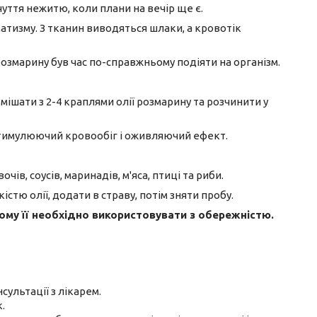
чуття нежитю, коли плани на вечір ще є.
матизму. З тканин виводяться шлаки, а кровотік
озмарину був час по-справжньому подіяти на організм.
змішати з 2-4 краплями олії розмарину та розчинити у
стимулюючий кровообіг і оживляючий ефект.
чів, соусів, маринадів, м'яса, птиці та риби.
стю олії, додати в страву, потім зняти пробу.
ому її необхідно використовувати з обережністю.
ультації з лікарем.
.