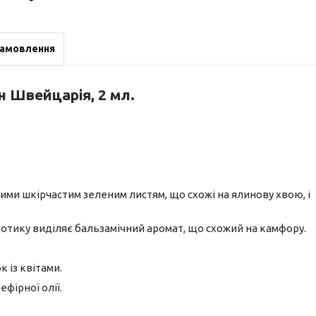
замовлення
н Швейцарія, 2 мл.
ми шкірчастим зеленим листям, що схожі на ялинову хвою, і
дотику виділяє бальзамічний аромат, що схожий на камфору.
к із квітами.
 ефірної олії.