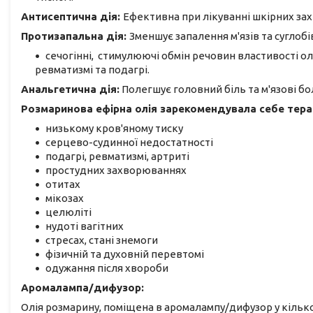
Антисептична дія:
Ефективна при лікуванні шкірних зах
Протизапальна дія:
Зменшує запалення м'язів та суглобі
сечогінні, стимулюючі обмін речовин властивості о
ревматизмі та подагрі.
Анальгетична дія:
Полегшує головний біль та м'язові бол
Розмаринова ефірна олія зарекомендувала себе тера
низькому кров'яному тиску
серцево-судинної недостатності
подагрі, ревматизмі, артриті
простудних захворюваннях
отитах
мікозах
целюліті
нудоті вагітних
стресах, стані знемоги
фізичній та духовній перевтомі
одужання після хвороби
Аромалампа/дифузор:
Олія розмарину, поміщена в аромалампу/дифузор у кілько