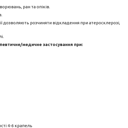
ворювань, ран та опіків.
в.
лії дозволяють розчиняти відкладення при атеросклерозі,
і.
певтичне/медичне застосування при:
сті 4-6 крапель