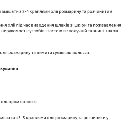
і змішати з 2-4 краплями олії розмарину та розчинити в
я олії під час виведення шлаків зі шкіри та пожвавлення
 нерухомості суглобів і застою в сполучній тканині, також
олії розмарину та вимити сумішшю волосся.
ікування
кольором волосся.
змішати з 3-5 краплями олії розмарину та розчинити у