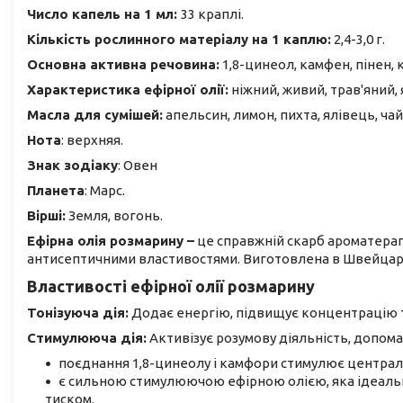
Число капель на 1 мл:
33 краплі.
Кількість рослинного матеріалу на 1 каплю:
2,4-3,0 г.
Основна активна речовина:
1,8-цинеол, камфен, пінен,
Характеристика ефірної олії:
ніжний, живий, трав'яний, 
Масла для сумішей:
апельсин, лимон, пихта, ялівець, ча
Нота
: верхняя.
Знак зодіаку
: Овен
Планета
: Марс.
Вірші:
Земля, вогонь.
Ефірна олія розмарину –
це справжній скарб ароматерап
антисептичними властивостями. Виготовлена ​​в Швейцарі
Властивості ефірної олії розмарину
Тонізуюча дія:
Додає енергію, підвищує концентрацію т
Стимулююча дія:
Активізує розумову діяльність, допома
поєднання 1,8-цинеолу і камфори стимулює централь
є сильною стимулюючою ефірною олією, яка ідеаль
тиском.