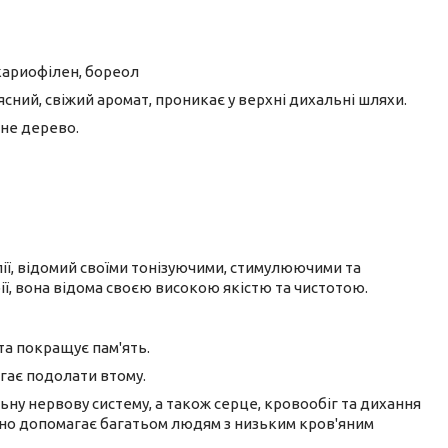
 кариофілен, бореол
ясний, свіжий аромат, проникає у верхні дихальні шляхи.
йне дерево.
ії, відомий своїми тонізуючими, стимулюючими та
ї, вона відома своєю високою якістю та чистотою.
а покращує пам'ять.
гає подолати втому.
ну нервову систему, а також серце, кровообіг та дихання
но допомагає багатьом людям з низьким кров'яним