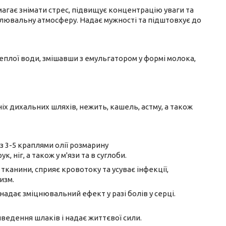
магає знімати стрес, підвищує концентрацію уваги та
влювальну атмосферу. Надає мужності та підштовхує до
 теплої води, змішавши з емульгатором у формі молока,
іх дихальних шляхів, нежить, кашель, астму, а також
 з 3-5 краплями олії розмарину
к, ніг, а також у м'язи та в суглоби.
тканини, сприяє кровотоку та усуває інфекції,
изм.
надає зміцнювальний ефект у разі болів у серці.
ведення шлаків і надає життєвої сили.