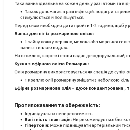
Така ванна ідеальна на кожен день у разі втоми та від
Також допомагає в разі інфекцій, подагри та рев
стимулюється й поліпшується.
Перед сном необхідно дати пройти 1-2 години, щоб у р
Ванна для ніг із розмариною олією:
1 чайну ложку вершків, молока або морської солі 
ванні з теплою водою.
На втомлені, шорсткі стопи надає дезодорувальний, 
Кухня з ефірною олією Розмарин:
Олія розмарину використовується як спеція до супів, ово
1 краплю олії розмарину змішати з неболкою кількі
Ефірна розмаринова олія – дуже концентрована , т
Протипоказання та обережність:
Індивідуальна непереносимість.
Вагітність і лактація:
Не рекомендується без конс
Гіпертонія:
Може підвищувати артеріальний тиск