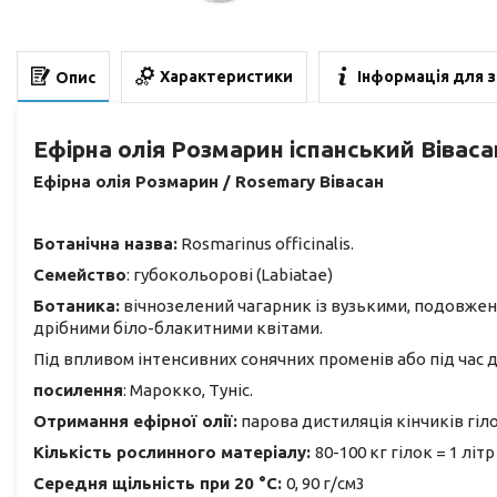
Характеристики
Інформація для 
Опис
Ефірна олія Розмарин іспанський Віваса
Ефірна олія Розмарин / Rosemary Вівасан
Ботанічна назва:
Rosmarinus officinalis.
Семейство
: губокольорові (Labiatae)
Ботаника:
вічнозелений чагарник із вузькими, подовжени
дрібними біло-блакитними квітами.
Під впливом інтенсивних сонячних променів або під час 
посилення
: Марокко, Туніс.
Отримання ефірної олії:
парова дистиляція кінчиків гіло
Кількість рослинного матеріалу:
80-100 кг гілок = 1 літр
Середня щільність при 20 °C:
0, 90 г/см3