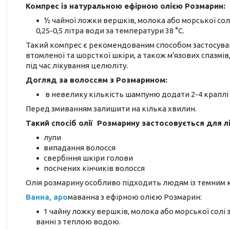
Компрес із натуральною ефірною олією Розмарин:
1⁄2 чайної ложки вершків, молока або морської сол
0,25-0,5 літра води за температури 38 °C.
Такий компрес є рекомендованим способом застосуванн
втомленої та шорсткої шкіри, а також м'язових спазмів,
під час лікування целюліту.
Догляд за волоссям з Розмарином:
в невелику кількість шампуню додати 2-4 краплі 
Перед змиванням залишити на кілька хвилин.
Такий спосіб олії Розмарину застосовується для л
лупи
випадання волосся
свербіння шкіри голови
посічених кінчиків волосся
Олія розмарину особливо підходить людям із темним 
Ванна, аро
маванна з ефірною олією Розмарин:
1 чайну ложку вершків, молока або морської солі 
ванні з теплою водою.