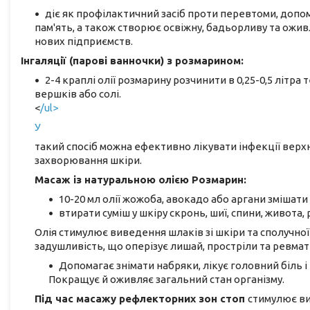
діє як профілактичний засіб проти перевтоми, допо
пам'ять, а також створює освіжну, бадьорливу та ожи
нових підприємств.
Інгаляції (парові ванночки) з розмарином:
2-4 краплі олії розмарину розчинити в 0,25-0,5 літра
вершків або солі.
<
/ul>
У
такий спосіб можна ефективно лікувати інфекції верхн
захворювання шкіри.
Масаж із натуральною олією Розмарин:
10-20 мл олії жожоба, авокадо або аргани змішати
втирати суміш у шкіру скронь, шиї, спини, живота, ру
Олія стимулює виведення шлаків зі шкіри та сполучної 
задушливість, що оперізує лишай, простріли та ревмат
Допомагає знімати набряки, лікує головний біль і 
Покращує й оживляє загальний стан організму.
Під час масажу рефлекторних зон стоп
стимулює ви