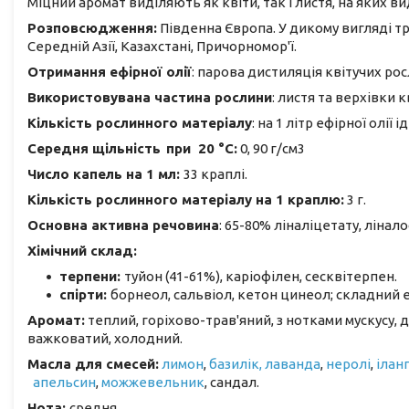
Міцний аромат виділяють як квіти, так і листя, на яких вид
Розповсюдження:
Південна Європа. У дикому вигляді трапл
Середній Азії, Казахстані, Причорномор'ї.
Отримання ефірної олії
: парова дистиляція квітучих р
Використовувана частина рослини
: листя та верхівки к
Кількість рослинного матеріалу
: на 1 літр ефірної олії і
Середня щільність
при 20 °C:
0, 90 г/см3
Число капель на 1 мл:
33 краплі.
Кількість рослинного матеріалу на 1 краплю:
3 г.
Основна активна речовина
: 65-80% ліналіцетату, ліна
Хімічний склад:
терпени:
туйон (41-61%), каріофілен, сесквітерпен.
спірти:
борнеол, сальвіол, кетон цинеол; складний е
Аромат:
теплий, горіхово-трав'яний, з нотками мускусу, 
важковатий, холодний.
Масла для смесей:
лимон
,
базилік,
лаванда
,
неролі
,
ілан
апельсин
,
можжевельник
, сандал.
Нота:
средня.