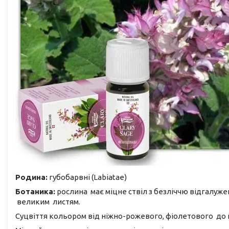
Родина:
губобарвні (Labiatae)
Ботаника:
рослина має міцне ствіл з безліччю відгалуже
великим листям.
Суцвіття кольором від ніжно-рожевого, фіолетового до 