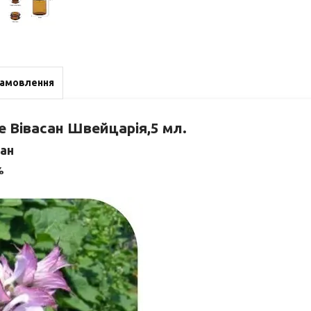
замовлення
ge Вівасан Швейцарія,5 мл.
сан
%