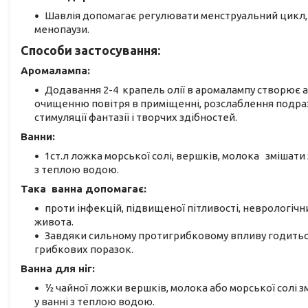
Шавлія допомагає регулювати менструальний цикл,
менопаузи.
Способи застосування:
Аромалампа:
Додавання 2-4 крапель олії в аромалампу створює а
очищенню повітря в приміщенні, розслаблення подразн
стимуляції фантазії і творчих здібностей.
Ванни:
1ст.л ложка морської солі, вершків, молока змішати 
з теплою водою.
Така ванна допомагає:
проти інфекцій, підвищеної пітливості, неврологічни
живота.
Завдяки сильному протигрибковому впливу годиться 
грибкових поразок.
Ванна для ніг:
1⁄2 чайної ложки вершків, молока або морської солі з
у ванні з теплою водою.