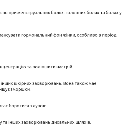
исно при менструальних болях, головних болях та болях у
лансувати гормональний фон жінки, особливо в період
нцентрацію та поліпшити настрій.
а інших шкірних захворювань. Вона також має
ншує зморшки.
агає боротися з лупою.
ту та інших захворювань дихальних шляхів.