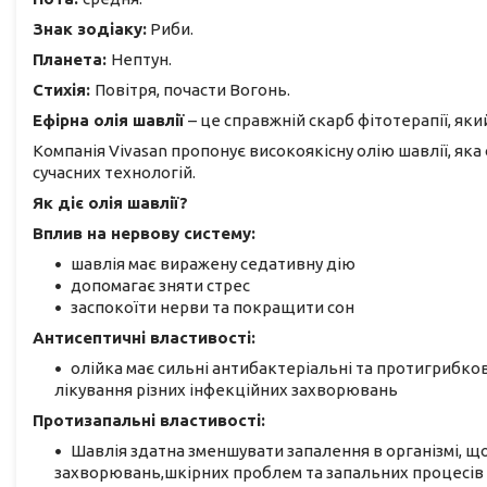
Знак зодіаку:
Риби.
Планета:
Нептун.
Стихія:
Повітря, почасти Вогонь.
Ефірна олія шавлії
– це справжній скарб фітотерапії, який
Компанія Vivasan пропонує високоякісну олію шавлії, яка
сучасних технологій.
Як діє олія шавлії?
Вплив на нервову систему:
шавлія має виражену седативну дію
допомагає зняти стрес
заспокоїти нерви та покращити сон
Антисептичні властивості:
олійка має сильні антибактеріальні та протигрибков
лікування різних інфекційних захворювань
Протизапальні властивості:
Шавлія здатна зменшувати запалення в організмі, щ
захворювань,шкірних проблем та запальних процесів