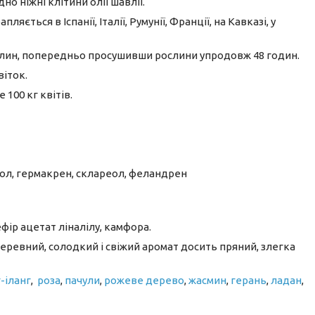
но ніжні клітини олії шавлії.
яється в Іспанії, Італії, Румунії, Франції, на Кавказі, у
ослин, попередньо просушивши рослини упродовж 48 годин.
віток.
де 100 кг квітів.
лоол, гермакрен, склареол, феландрен
фір ацетат ліналілу, камфора.
деревний, солодкий і свіжий аромат досить пряний, злегка
г-іланг
,
роза
,
пачули
,
рожеве дерево
,
жасмин
,
герань
,
ладан
,