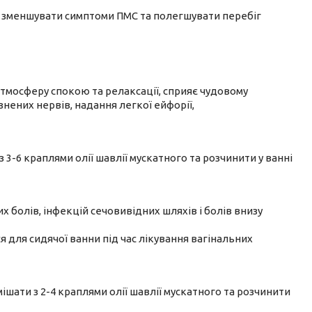
 зменшувати симптоми ПМС та полегшувати перебіг
тмосферу спокою та релаксації, сприяє чудовому
ених нервів, надання легкої ейфорії,
з 3-6 краплями олії шавлії мускатного та розчинити у ванні
х болів, інфекцій сечовивідних шляхів і болів внизу
для сидячої ванни під час лікування вагінальних
мішати з 2-4 краплями олії шавлії мускатного та розчинити