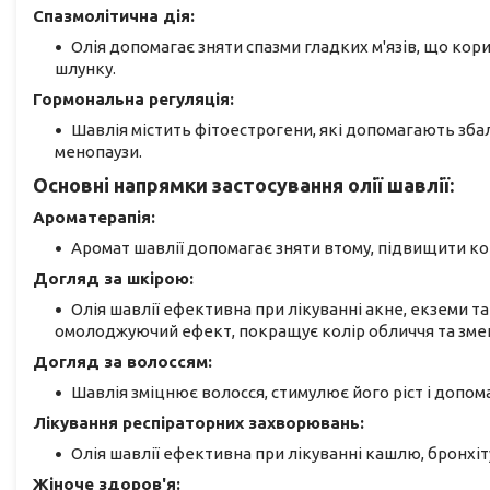
Спазмолітична дія:
Олія допомагає зняти спазми гладких м'язів, що кор
шлунку.
Гормональна регуляція:
Шавлія містить фітоестрогени, які допомагають зба
менопаузи.
Основні напрямки застосування олії шавлії:
Ароматерапія:
Аромат шавлії допомагає зняти втому, підвищити ко
Догляд за шкірою:
Олія шавлії ефективна при лікуванні акне, екземи т
омолоджуючий ефект, покращує колір обличчя та зме
Догляд за волоссям:
Шавлія зміцнює волосся, стимулює його ріст і допом
Лікування респіраторних захворювань:
Олія шавлії ефективна при лікуванні кашлю, бронхі
Жіноче здоров'я: