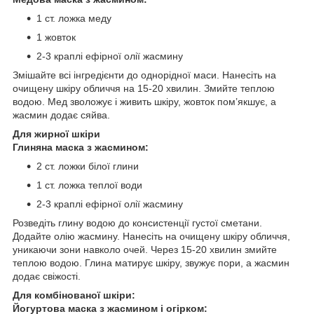
1 ст. ложка меду
1 жовток
2-3 краплі ефірної олії жасмину
Змішайте всі інгредієнти до однорідної маси. Нанесіть на
очищену шкіру обличчя на 15-20 хвилин. Змийте теплою
водою. Мед зволожує і живить шкіру, жовток пом’якшує, а
жасмин додає сяйва.
Для жирної шкіри
Глиняна маска з жасмином:
2 ст. ложки білої глини
1 ст. ложка теплої води
2-3 краплі ефірної олії жасмину
Розведіть глину водою до консистенції густої сметани.
Додайте олію жасмину. Нанесіть на очищену шкіру обличчя,
уникаючи зони навколо очей. Через 15-20 хвилин змийте
теплою водою. Глина матирує шкіру, звужує пори, а жасмин
додає свіжості.
Для комбінованої шкіри:
Йогуртова маска з жасмином і огірком: