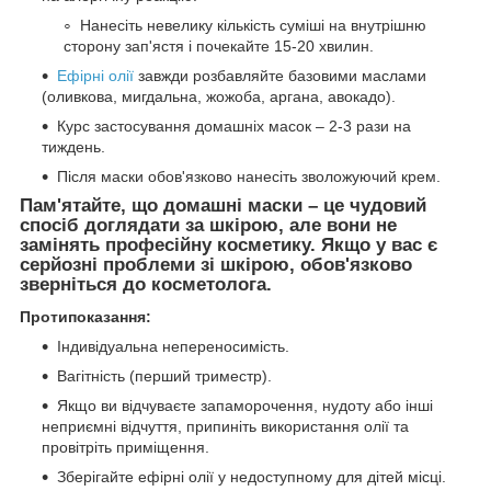
Нанесіть невелику кількість суміші на внутрішню
сторону зап'ястя і почекайте 15-20 хвилин.
Ефірні олії
завжди розбавляйте базовими маслами
(оливкова, мигдальна, жожоба, аргана, авокадо).
Курс застосування домашніх масок – 2-3 рази на
тиждень.
Після маски обов'язково нанесіть зволожуючий крем.
Пам'ятайте, що домашні маски – це чудовий
спосіб доглядати за шкірою, але вони не
замінять професійну косметику. Якщо у вас є
серйозні проблеми зі шкірою, обов'язково
зверніться до косметолога.
Протипоказання:
Індивідуальна непереносимість.
Вагітність (перший триместр).
Якщо ви відчуваєте запаморочення, нудоту або інші
неприємні відчуття, припиніть використання олії та
провітріть приміщення.
Зберігайте ефірні олії у недоступному для дітей місці.