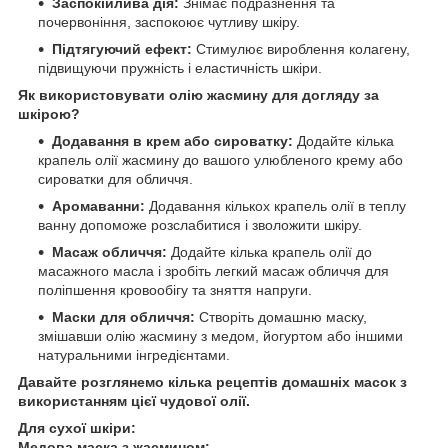
Заспокійлива дія:
Знімає подразнення та
почервоніння, заспокоює чутливу шкіру.
Підтягуючий ефект:
Стимулює вироблення колагену,
підвищуючи пружність і еластичність шкіри.
Як використовувати олію жасмину для догляду за
шкірою?
Додавання в крем або сироватку:
Додайте кілька
крапель олії жасмину до вашого улюбленого крему або
сироватки для обличчя.
Аромаванни:
Додавання кількох крапель олії в теплу
ванну допоможе розслабитися і зволожити шкіру.
Масаж обличчя:
Додайте кілька крапель олії до
масажного масла і зробіть легкий масаж обличчя для
поліпшення кровообігу та зняття напруги.
Маски для обличчя:
Створіть домашню маску,
змішавши олію жасмину з медом, йогуртом або іншими
натуральними інгредієнтами.
Давайте розглянемо кілька рецептів домашніх масок з
використанням цієї чудової олії.
Для сухої шкіри:
Медова маска з жасмином: