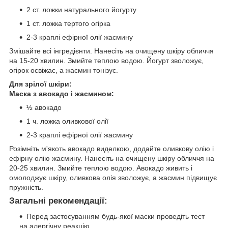
2 ст. ложки натурального йогурту
1 ст. ложка тертого огірка
2-3 краплі ефірної олії жасмину
Змішайте всі інгредієнти. Нанесіть на очищену шкіру обличчя
на 15-20 хвилин. Змийте теплою водою. Йогурт зволожує,
огірок освіжає, а жасмин тонізує.
Для зрілої шкіри:
Маска з авокадо і жасмином:
½ авокадо
1 ч. ложка оливкової олії
2-3 краплі ефірної олії жасмину
Розімніть м'якоть авокадо виделкою, додайте оливкову олію і
ефірну олію жасмину. Нанесіть на очищену шкіру обличчя на
20-25 хвилин. Змийте теплою водою. Авокадо живить і
омолоджує шкіру, оливкова олія зволожує, а жасмин підвищує
пружність.
Загальні рекомендації:
Перед застосуванням будь-якої маски проведіть тест
на алергічну реакцію.