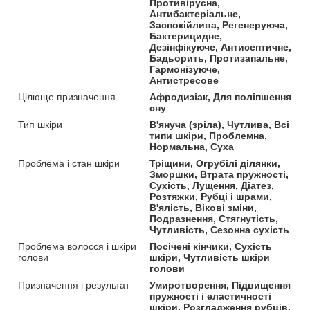
Противірусна,
Антибактеріальне,
Заспокійлива, Регенеруюча,
Бактерицидне,
Дезінфікуюче, Антисептичне,
Бадьорить, Протизапальне,
Гармонізуюче,
Антистресове
Цілюще призначення
Афродизіак, Для поліпшення
сну
Тип шкіри
В'януча (зріла), Чутлива, Всі
типи шкіри, Проблемна,
Нормальна, Суха
Проблема і стан шкіри
Тріщини, Огрубілі ділянки,
Зморшки, Втрата пружності,
Сухість, Лущення, Діатез,
Розтяжки, Рубці і шрами,
В'ялість, Вікові зміни,
Подразнення, Стягнутість,
Чутливість, Сезонна сухість
Проблема волосся і шкіри
Посічені кінчики, Сухість
голови
шкіри, Чутливість шкіри
голови
Призначення і результат
Умиротворення, Підвищення
пружності і еластичності
шкіри, Розгладження рубців,