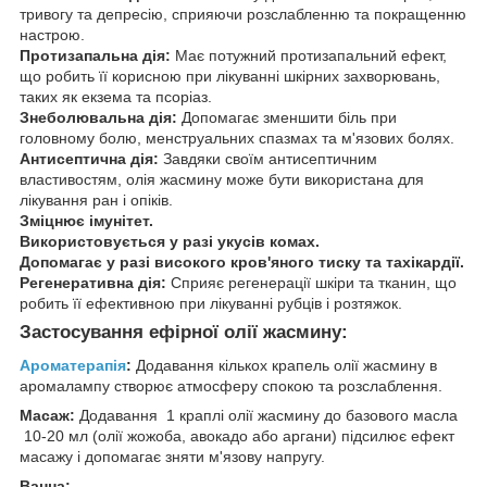
тривогу та депресію, сприяючи розслабленню та покращенню
настрою.
Протизапальна дія:
Має потужний протизапальний ефект,
що робить її корисною при лікуванні шкірних захворювань,
таких як екзема та псоріаз.
Знеболювальна дія:
Допомагає зменшити біль при
головному болю, менструальних спазмах та м'язових болях.
Антисептична дія:
Завдяки своїм антисептичним
властивостям, олія жасмину може бути використана для
лікування ран і опіків.
Зміцнює імунітет.
Використовується у разі укусів комах.
Допомагає у разі високого кров'яного тиску та тахікардії.
Регенеративна дія:
Сприяє регенерації шкіри та тканин, що
робить її ефективною при лікуванні рубців і розтяжок.
Застосування ефірної олії жасмину:
Ароматерапія
:
Додавання кількох крапель олії жасмину в
аромалампу створює атмосферу спокою та розслаблення.
Масаж:
Додавання 1 краплі олії жасмину до базового масла
10-20 мл (олії жожоба, авокадо або аргани) підсилює ефект
масажу і допомагає зняти м'язову напругу.
Ванна: