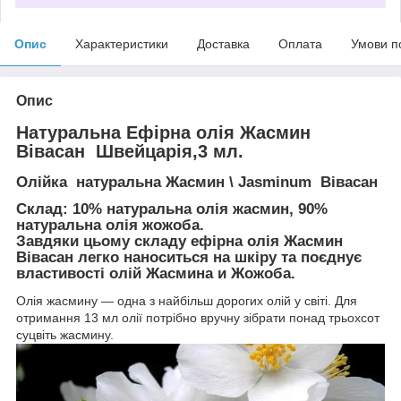
Опис
Характеристики
Доставка
Оплата
Умови п
Опис
Натуральна Ефірна олія Жасмин
Вівасан Швейцарія,3 мл.
Олійка натуральна Жасмин \ Jasminum Вівасан
Склад: 10% натуральна олія жасмин, 90%
натуральна олія жожоба.
Завдяки цьому складу ефірна олія Жасмин
Вівасан легко наноситься на шкіру та поєднує
властивості олій Жасмина и Жожоба.
Олія жасмину — одна з найбільш дорогих олій у світі. Для
отримання 13 мл олії потрібно вручну зібрати понад трьохсот
суцвіть жасмину.