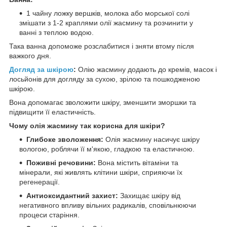
1 чайну ложку вершків, молока або морської солі
змішати з 1-2 краплями олії жасмину та розчинити у
ванні з теплою водою.
Така ванна допоможе розслабитися і зняти втому після
важкого дня.
Догляд за шкірою
:
Олію жасмину додають до кремів, масок і
лосьйонів для догляду за сухою, зрілою та пошкодженою
шкірою.
Вона допомагає зволожити шкіру, зменшити зморшки та
підвищити її еластичність.
Чому олія жасмину так корисна для шкіри?
Глибоке зволоження:
Олія жасмину насичує шкіру
вологою, роблячи її м'якою, гладкою та еластичною.
Поживні речовини:
Вона містить вітаміни та
мінерали, які живлять клітини шкіри, сприяючи їх
регенерації.
Антиоксидантний захист:
Захищає шкіру від
негативного впливу вільних радикалів, сповільнюючи
процеси старіння.