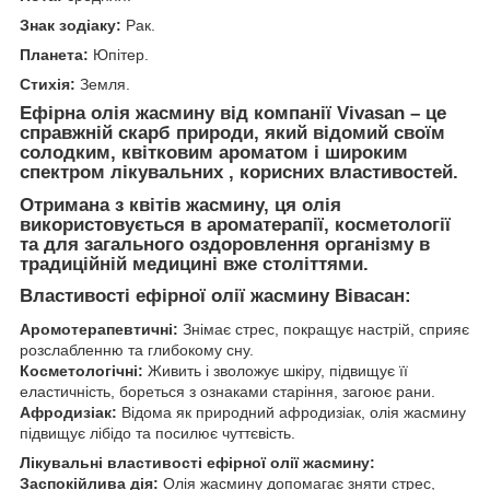
Знак зодіаку:
Рак.
Планета:
Юпітер.
Стихія:
Земля.
Ефірна олія жасмину від компанії Vivasan – це
справжній скарб природи, який відомий своїм
солодким, квітковим ароматом і широким
спектром лікувальних , корисних властивостей.
Отримана з квітів жасмину, ця олія
використовується в ароматерапії, косметології
та для загального оздоровлення організму в
традиційній медицині вже століттями.
Властивості ефірної олії жасмину Вівасан:
Аромотерапевтичні:
Знімає стрес, покращує настрій, сприяє
розслабленню та глибокому сну.
Косметологічні:
Живить і зволожує шкіру, підвищує її
еластичність, бореться з ознаками старіння, загоює рани.
Афродизіак:
Відома як природний афродизіак, олія жасмину
підвищує лібідо та посилює чуттєвість.
Лікувальні властивості ефірної олії жасмину:
Заспокійлива дія:
Олія жасмину допомагає зняти стрес,