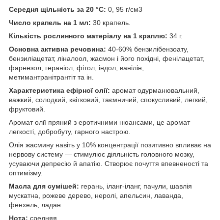
Середня щільність за 20 °C:
0, 95 г/см3
Число крапель на 1 мл:
30 крапель.
Кількість рослинного матеріалу на 1 краплю:
34 г.
Основна активна речовина:
40-60% бензилібензоату,
бензиліацетат, ліналоол, жасмон і його похідні, фенілацетат,
фарнезол, гераніол, фітол, індол, ванілін,
метимантранітрантіт та ін.
Характеристика ефірної олії:
аромат одурманювальний,
важкий, солодкий, квітковий, таємничий, спокусливий, легкий,
фруктовий.
Аромат олії пряний з еротичними нюансами, це аромат
легкості, добробуту, гарного настрою.
Олія жасмину навіть у 10% концентрації позитивно впливає на
нервову систему — стимулює діяльність головного мозку,
усуваючи депресію й апатію. Створює почуття впевненості та
оптимізму.
Масла для сумішей:
герань, іланг-іланг, пачули, шавлія
мускатна, рожеве дерево, неролі, апельсин, лаванда,
фенхель, ладан.
Нота:
средняя.