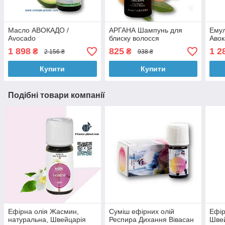
Масло АВОКАДО /
АРГАНА Шампунь для
Емул
Avocado
блиску волосся
Авок
1 898
825
1 2
₴
₴
2 156 ₴
938 ₴
Купити
Купити
Подібні товари компанії
Ефірна олія Жасмин,
Суміш ефірних олій
Ефір
натуральна, Швейцарія
Респира Дихання Вівасан
Шве