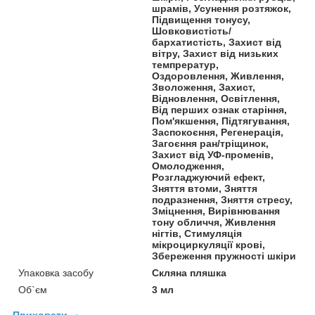
шрамів, Усунення розтяжок,
Підвищення тонусу,
Шовковистість/
бархатистість, Захист від
вітру, Захист від низьких
темпрератур,
Оздоровлення, Живлення,
Зволоження, Захист,
Відновлення, Освітлення,
Від перших ознак старіння,
Пом'якшення, Підтягування,
Заспокоєння, Регенерація,
Загоєння ран/тріщинок,
Захист від УФ-променів,
Омолодження,
Розгладжуючий ефект,
Зняття втоми, Зняття
подразнення, Зняття стресу,
Зміцнення, Вирівнювання
тону обличчя, Живлення
нігтів, Стимуляція
мікроциркуляції крові,
Збереження пружності шкіри
Упаковка засобу
Скляна пляшка
Об`єм
3 мл