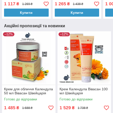
1 117
1 265
1 0
₴
₴
1 269 ₴
1 438 ₴
Купити
Купити
Акційні пропозиції та новинки
–12%
–12%
Крем для обличчя Календула
Крем Календула Вівасан 100
50 мл Вівасан Швейцарія
мл Швейцарія
Готово до відправки
Готово до відправки
1 485
1 529
₴
₴
1 688 ₴
1 738 ₴