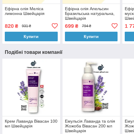
Ефірна олія Меліса
Ефірна олія Апельсин
Ефір
лимонна Швейцарія
Бразильська натуральна,
муск
Швейцарія
Шве
820
699
1 7
₴
₴
931 ₴
794 ₴
Купити
Купити
Подібні товари компанії
Крем Лаванда Вівасан 100
Емульсія Лаванда та олія
Емул
мл Швейцарія
Жожоба Вівасан 200 мл
Жожо
Швейцарія
Шве