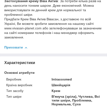
Застосування крему Віва Актив
: За потреби кілька разів на
день наносити тонким шаром. Дуже економічний. Можна
використовувати як денний крем для нормальної та
проблемної шкіри.
Придбати Крем Віва Актив Вівасан, з доставкою по всій
Україні, Ви можете зробити замовлення на нашому сайті
www.vivasan-planet.com або зателефонувавши за зазначеним
на сайті номерами телефонів і наш менеджер оформить
замовлення.
Приховати
Характеристики
Основні атрибути
Виробник
Intracosmed
Країна виробник
Швейцарія
Тип засобу
Крем
Тип шкіри
В'януча (зріла), Чутлива, Всі
типи шкіри, Проблемна,
Нормальна, Суха