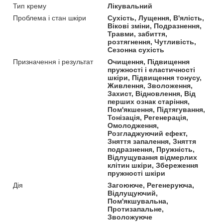
Тип крему
Лікувальний
Проблема і стан шкіри
Сухість, Лущення, В'ялість,
Вікові зміни, Подразнення,
Травми, забиття,
розтягнення, Чутливість,
Сезонна сухість
Призначення і результат
Очищення, Підвищення
пружності і еластичності
шкіри, Підвищення тонусу,
Живлення, Зволоження,
Захист, Відновлення, Від
перших ознак старіння,
Пом'якшення, Підтягування,
Тонізація, Регенерація,
Омолодження,
Розгладжуючий ефект,
Зняття запалення, Зняття
подразнення, Пружність,
Відлущування відмерлих
клітин шкіри, Збереження
пружності шкіри
Дія
Загоююче, Регенеруюча,
Відлущуючий,
Пом'якшувальна,
Протизапальне,
Зволожуюче