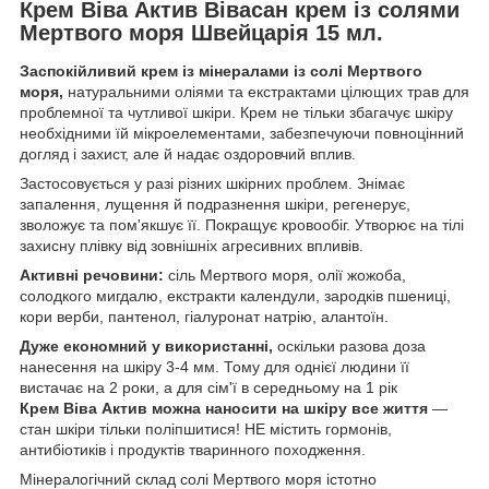
Крем Віва Актив Вівасан крем із солями
Мертвого моря Швейцарія 15 мл.
Заспокійливий крем із мінералами із солі Мертвого
моря,
натуральними оліями та екстрактами цілющих трав для
проблемної та чутливої шкіри. Крем не тільки збагачує шкіру
необхідними їй мікроелементами, забезпечуючи повноцінний
догляд і захист, але й надає оздоровчий вплив.
Застосовується у разі різних шкірних проблем. Знімає
запалення, лущення й подразнення шкіри, регенерує,
зволожує та пом'якшує її. Покращує кровообіг. Утворює на тілі
захисну плівку від зовнішніх агресивних впливів.
Активні речовини:
сіль Мертвого моря, олії жожоба,
солодкого мигдалю, екстракти календули, зародків пшениці,
кори верби, пантенол, гіалуронат натрію, алантоїн.
Дуже економний у використанні,
оскільки разова доза
нанесення на шкіру 3-4 мм. Тому для однієї людини її
вистачає на 2 роки, а для сім'ї в середньому на 1 рік
Крем Віва Актив можна наносити на шкіру все життя
—
стан шкіри тільки поліпшитися! НЕ містить гормонів,
антибіотиків і продуктів тваринного походження.
Мінералогічний склад солі Мертвого моря істотно