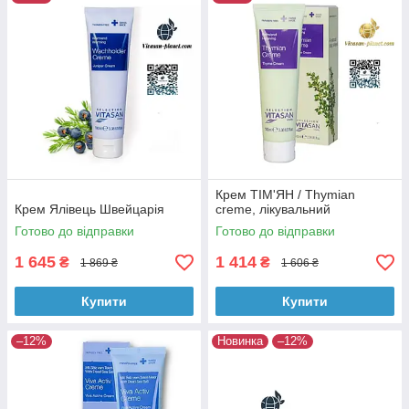
Крем ТІМ'ЯН / Thymian
Крем Ялівець Швейцарія
creme, лікувальний
Готово до відправки
Готово до відправки
1 645
1 414
₴
₴
1 869 ₴
1 606 ₴
Купити
Купити
–12%
Новинка
–12%