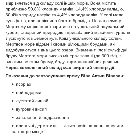
відрізняється від складу солі інших морів. Вона містить
приблизно 50,8% хлориду магнію, 14,4% хлориду кальцію,
30,4% хлориду натрію та 4,4% хлориду калію. У солі мало
сульфатів, але порівняно багато бромідів. Це дало змогу
Мертвому морю перетворитися на унікальний лікувальний
курорт, створений природою і привабливий мільйони туристів
з усіх куточків Земної кулі. Крім унікального складу солей,
Мертвое море відоме і своїми цілющими брудами, які
видобуваються з дна цього озера. Знамениті ілові сульфідні
бруду Мертого моря високо мінералізовані (до 300 г/л), з
високим вмістом брому, йоду, гормоноподібних речовин
Через комплексний склад має широкий спектр дії.
Показання до застосування крему Віва Актив Вівасан:
псоріаз
нейродерми
лускатий лишай
вугровий висип
запалення й подразнення
алергічні дерматити — кілька разів на день наносити
на гостре місце