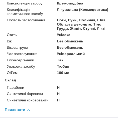
Консистенція засобу
Кремоподібна
Класифікація
Лікувальна (Космецевтика)
косметичного засобу
Область застосування
Ноги, Руки, Обличчя, Шия,
Область декольте, Тіло,
Груди, Живіт, Ступні, Лікті
Стать
Унісекс
Вік
Без обмежень
Вікова група
Без обмежень
Час застосування
Універсальний
Гіпоалергенний
Так
Упаковка засобу
Тюбик
Об`єм
100 мл
Склад
Парабени
Ні
Синтетичні барвники
Ні
Синтетичні консерванти
Ні
Приховати