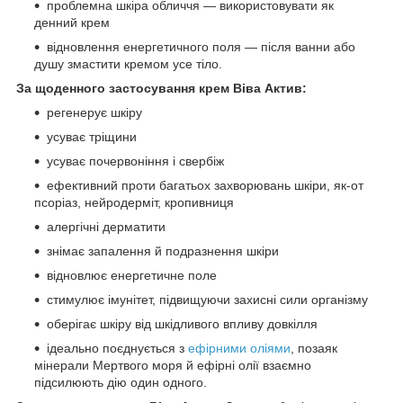
проблемна шкіра обличчя — використовувати як
денний крем
відновлення енергетичного поля — після ванни або
душу змастити кремом усе тіло.
За щоденного застосування крем Віва Актив:
регенерує шкіру
усуває тріщини
усуває почервоніння і свербіж
ефективний проти багатьох захворювань шкіри, як-от
псоріаз, нейродерміт, кропивниця
алергічні дерматити
знімає запалення й подразнення шкіри
відновлює енергетичне поле
стимулює імунітет, підвищуючи захисні сили організму
оберігає шкіру від шкідливого впливу довкілля
ідеально поєднується з
ефірними оліями
, позаяк
мінерали Мертвого моря й ефірні олії взаємно
підсилюють дію один одного.