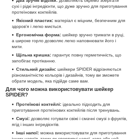
Два зручні відсіки:
дозволяють окремо зберігати
сухі і рідкі інгредієнти, що дуже зручно для приготування
протеїнових коктейлів.
Якісний пластик:
матеріал є міцним, безпечним для
здоров'я і легко миється.
Ергономічна форма:
шейкер зручно тримати в руці,
а широке горло дозволяє легко наповнювати його і
мити.
Щільна кришка:
гарантує повну герметичність, що
запобігає протіканню.
Стильний дизайн:
шейкери SPIDER відрізняються
різноманітністю кольорів і дизайнів, тому ви зможете
обрати модель, яка підійде саме вам.
Для чого можна використовувати шейкер
SPIDER?
Протеїнові коктейлі:
ідеально підходить для
приготування протеїнових коктейлів після тренувань.
Смузі:
дозволяє готувати свіжі і смачні смузі з фруктів,
ягід і інших інгредієнтів.
Інші напої:
можна використовувати для приготування
інших напоїв, таких як спортивні напої, кава або чай.