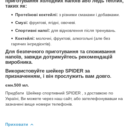
приготування холодних напоїв або ледь теплих,
таких як:
Протеїнові коктейлі:
з різними смаками і добавками.
Смузі:
фруктові, ягідні, овочеві.
Спортивні напої:
для відновлення після тренувань.
Коктейлі:
молочні, фруктові, алкогольні (але без
гарячих інгредієнтів).
Для безпечного приготування та споживання
напоїв, завжди дотримуйтесь рекомендацій
виробника.
Використовуйте шейкер SPIDER за
призначенням, і він прослужить вам довго.
ємн.500 мл.
Придбати Шейкер спортивний SPIDER , з доставкою по
Україні, Ви можете через наш сайт, або зателефонувавши на
зазначені вище номери телефонів.
Приховати