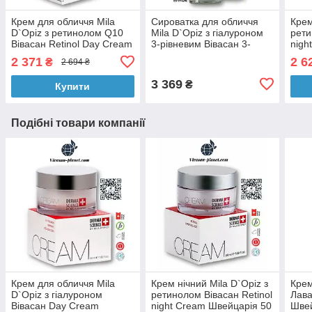
Крем для обличчя Mila
Сироватка для обличчя
Крем
D`Opiz з ретинолом Q10
Mila D`Opiz з гіалуроном
рети
Вівасан Retinol Day Cream
3-рівневим Вівасан 3-
nigh
Швейцарія 50 мл
Level Hyaluronic Serum
мл
2 371
2 6
₴
2 694 ₴
Швейцарія 30 мл
3 369
₴
Купити
Подібні товари компанії
Крем для обличчя Mila
Крем нічний Mila D`Opiz з
Крем
D`Opiz з гіалуроном
ретинолом Вівасан Retinol
Лава
Вівасан Day Cream
night Cream Швейцарія 50
Швей