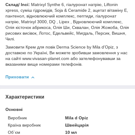
Склад/ Inci:
Matrixyl Synthe 6, гіалуронат натрію, Liftonin
xpress, суміш гідромідів, Soja & Ceramide 2, ацетат вітаміну E,
пантенол, відновлюючий комплекс, пептиди, гіалуронат
натрію, Matrixyl 3000, DQ , Lipex , Відновлюючий комплекс,
Олія кісточок абрикоса, Олія Ши, Сквалан, Олія Жожоба, Олія
рисових висівок, Лотос, Едельвейс, Мигдаль, Персик, Вишня,
Чилі.
Замовити Крем для повік Derma Science by Mila d’Opiz, з
доставкою по Україні, Ви можете зробивши замовлення у нас
на сайті www.vivasan-planet.com або зателефонувавши за
вказаними вище номерами телефонів.
Приховати
Характеристики
Основні
Виробник
Mila d Opiz
Країна виробник
Швейцарія
Об`єм
10 мл