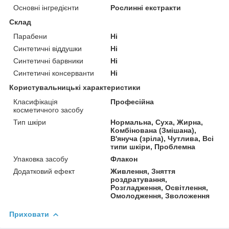
Основні інгредієнти
Рослинні екстракти
Склад
Парабени
Ні
Синтетичні віддушки
Ні
Синтетичні барвники
Ні
Синтетичні консерванти
Ні
Користувальницькі характеристики
Класифікація
Професійна
косметичного засобу
Тип шкіри
Нормальна, Суха, Жирна,
Комбінована (Змішана),
В'януча (зріла), Чутлива, Всі
типи шкіри, Проблемна
Упаковка засобу
Флакон
Додатковий ефект
Живлення, Зняття
роздратування,
Розгладження, Освітлення,
Омолодження, Зволоження
Приховати