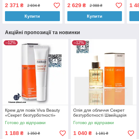
Швейцарія 50 мл
мл
2 371
2 629
1 4
₴
₴
2 694 ₴
2 988 ₴
Купити
Купити
Акційні пропозиції та новинки
–12%
–12%
Крем для повік Viva Beauty
Олія для обличчя Секрет
«Секрет безтурботності»
безтурботності Швейцарія
Готово до відправки
Готово до відправки
1 188
1 040
₴
₴
1 350 ₴
1 181 ₴