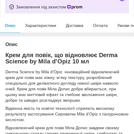
Замовлення під захистом
Опис
Характеристики
Доставка
Оплата
Умови п
Опис
Крем для повік, що відновлює Derma
Science by Mila d’Opiz 10 мл
Derma Science by Mila d’Opiz. інноваційний відновлюючий
крем для повік має ніжну, м'яку текстуру, розроблений
спеціально для делікатного догляду ніжної шкіри навколо
очей. Крем для повік Міла Допис добре вбирається, при
цьому має миттєвий ефект та глибоке зволоження шкіри,
добре та швидко розгладжує зморшки.
Відмінна якість та новітні технології сприяють високому
результату застосування Сироватки Mila d'Opiz з гіалуроновою
кислотою.
Відновлюючий крем для повік Міла Допис завдяки своєму
унікальному складу сприяє регенерації шкіри, глибокому та