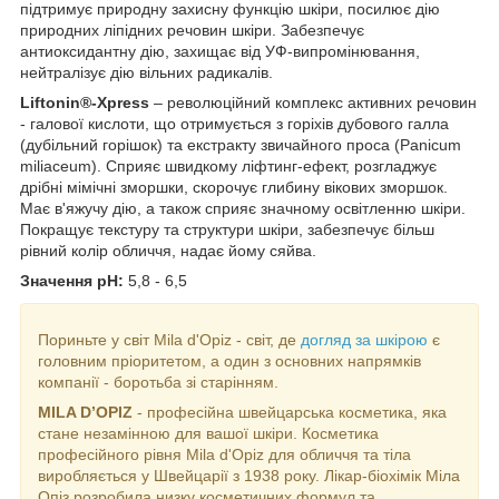
підтримує природну захисну функцію шкіри, посилює дію
природних ліпідних речовин шкіри. Забезпечує
антиоксидантну дію, захищає від УФ-випромінювання,
нейтралізує дію вільних радикалів.
Liftonin®-Xpress
– революційний комплекс активних речовин
- галової кислоти, що отримується з горіхів дубового галла
(дубільний горішок) та екстракту звичайного проса (Panicum
miliaceum). Сприяє швидкому ліфтинг-ефект, розгладжує
дрібні мімічні зморшки, скорочує глибину вікових зморшок.
Має в'яжучу дію, а також сприяє значному освітленню шкіри.
Покращує текстуру та структури шкіри, забезпечує більш
рівний колір обличчя, надає йому сяйва.
Значення pH:
5,8 - 6,5
Пориньте у світ Mila d'Opiz - світ, де
догляд за шкірою
є
головним пріоритетом, а один з основних напрямків
компанії - боротьба зі старінням.
MILA D’OPIZ
- професійна швейцарська косметика, яка
стане незамінною для вашої шкіри. Косметика
професійного рівня Mila d'Opiz для обличчя та тіла
виробляється у Швейцарії з 1938 року. Лікар-біохімік Міла
Опіз розробила низку косметичних формул та