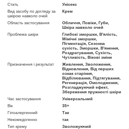
Стать
Унісекс
Вид засобу по догляду за
Крем
шкірою навколо очей
Область застосування
Обличчя, Повіки, Губи,
Шкіра навколо очей
Проблема шкіри
Глибокі зморшки, В'ялість,
Мімічні зморшки,
Пігментація, Сезонна
сухість, Зморшки, В'янення,
Роздратування, Сухість,
Чутливість, Вікові зміни
Призначення і результат
Живлення, Зволоження,
Відновлення, Від перших
ознак старіння,
Відбілювання, Підтягування,
Регенерація, Омолодження,
Розгладжуючий ефект,
Збереження пружності шкіри
Час застосування
Універсальний
Вік
35+
Гіпоалергенний
Так
Некомедогенно
так
Тип крему
Зволожуючий