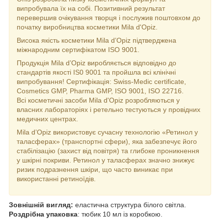
випробувала їх на собі. Позитивний результат
перевершив очікування творця і послужив поштовхом до
початку виробництва косметики Mila d'Opiz.
Висока якість косметики Mila d’Opiz підтверджена
міжнародним сертифікатом ISO 9001.
Продукція Mila d’Opiz виробляється відповідно до
стандартів якості IS0 9001 та пройшла всі клінічні
випробування! Сертифікація: Swiss-Medic certificate,
Cosmetics GMP, Pharma GMP, ISO 9001, ISO 22716.
Всі косметичні засоби Mila d'Opiz розробляються у
власних лабораторіях і ретельно тестуються у провідних
медичних центрах.
Mila d’Opiz використовує сучасну технологію «Ретинол у
таласферах» (транспортні сфери), яка забезпечує його
стабілізацію (захист від повітря) та глибоке проникнення
у шкірні покриви. Ретинол у таласферах значно знижує
ризик подразнення шкіри, що часто виникає при
використанні ретиноїдів.
Зовнішній вигляд:
еластична структура білого світла.
Роздрібна упаковка
: тюбик 10 мл із коробкою.