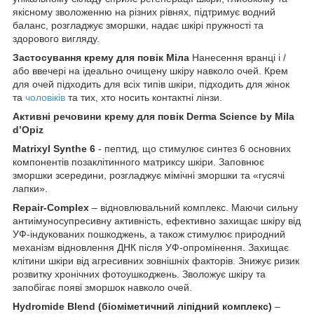
якісному зволоженню на різних рівнях, підтримує водний
баланс, розгладжує зморшки, надає шкірі пружності та
здорового вигляду.
Застосування крему для повік Міла
Нанесення вранці і /
або ввечері на ідеально очищену шкіру навколо очей. Крем
для очей підходить для всіх типів шкіри, підходить для жінок
та
чоловіків
та тих, хто носить контактні лінзи.
Активні речовини крему для повік Derma Science by Mila
d’Opiz
Matrixyl Synthe 6
- пептид, що стимулює синтез 6 основних
компонентів позаклітинного матриксу шкіри. Заповнює
зморшки зсередини, розгладжує мімічні зморшки та «гусячі
лапки».
Repair-Complex
– відновлювальний комплекс. Маючи сильну
антиімуносупресивну активність, ефективно захищає шкіру від
УФ-індукованих пошкоджень, а також стимулює природний
механізм відновлення ДНК після УФ-опромінення. Захищає
клітини шкіри від агресивних зовнішніх факторів. Знижує ризик
розвитку хронічних фотоушкоджень. Зволожує шкіру та
запобігає появі зморшок навколо очей.
Hydromide Blend (біоміметичний ліпідний комплекс)
–