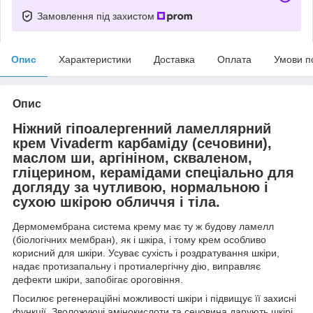
Замовлення під захистом
Опис
Характеристики
Доставка
Оплата
Умови п
Опис
Ніжний гіпоалергенний ламеллярний
крем Vivaderm карбаміду (сечовини),
маслом ши, аргініном, скваленом,
гліцерином, керамідами спеціально для
догляду за чутливою, нормальною і
сухою шкірою обличчя і тіла.
Дермомембрана система крему має ту ж будову ламелл
(біологічних мембран), як і шкіра, і тому крем особливо
корисний для шкіри. Усуває сухість і роздратування шкіри,
надає протизапальну і протиалергічну дію, виправляє
дефекти шкіри, запобігає ороговіння.
Посилює регенераційні можливості шкіри і підвищує її захисні
функції. Зволожуючі амінокислоти та сечовина дарують шкірі