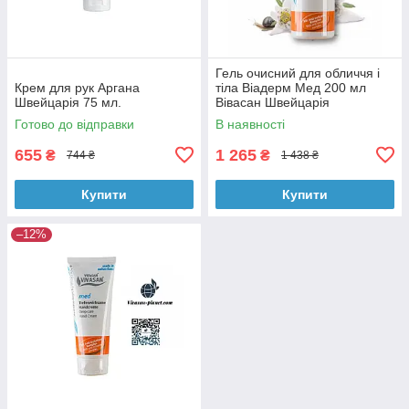
Гель очисний для обличчя і
Крем для рук Аргана
тіла Віадерм Мед 200 мл
Швейцарія 75 мл.
Вівасан Швейцарія
Готово до відправки
В наявності
655
1 265
₴
₴
744 ₴
1 438 ₴
Купити
Купити
–12%