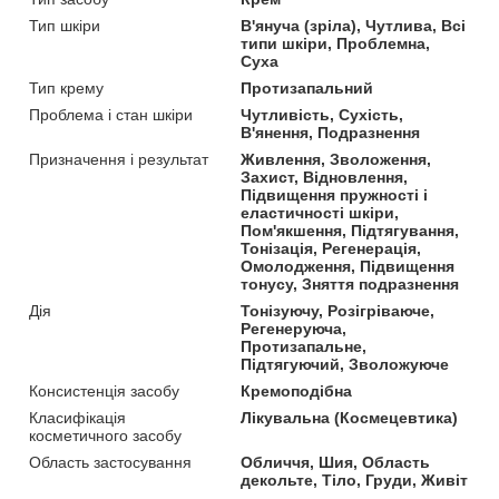
Тип шкіри
В'януча (зріла), Чутлива, Всі
типи шкіри, Проблемна,
Суха
Тип крему
Протизапальний
Проблема і стан шкіри
Чутливість, Сухість,
В'янення, Подразнення
Призначення і результат
Живлення, Зволоження,
Захист, Відновлення,
Підвищення пружності і
еластичності шкіри,
Пом'якшення, Підтягування,
Тонізація, Регенерація,
Омолодження, Підвищення
тонусу, Зняття подразнення
Дія
Тонізуючу, Розігріваюче,
Регенеруюча,
Протизапальне,
Підтягуючий, Зволожуюче
Консистенція засобу
Кремоподібна
Класифікація
Лікувальна (Космецевтика)
косметичного засобу
Область застосування
Обличчя, Шия, Область
декольте, Тіло, Груди, Живіт