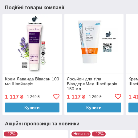
Подібні товари компанії
Крем Лаванда Вівасан 100
Лосьйон для тіла
Крем
мл Швейцарія
ВівадермМед Швейцарія
Швей
150 мл.
1 117
1 117
1 4
₴
₴
1 269 ₴
1 269 ₴
Купити
Купити
Акційні пропозиції та новинки
–12%
Новинка
–12%