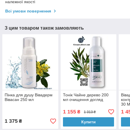
належної якості
Всі умови повернення
З цим товаром також замовляють
Пінка для душу Вівадерм
Тонік Чайне дерево 200
Віва
Вівасан 250 мл
мл очищення догляд
конт
30 
1 155
1 4
₴
1 313 ₴
1 375
₴
Купити