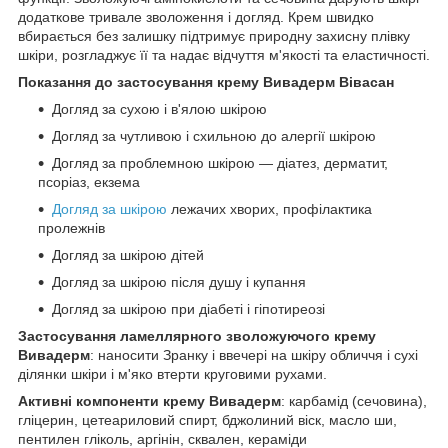
додаткове тривале зволоження і догляд. Крем швидко
вбирається без залишку підтримує природну захисну плівку
шкіри, розгладжує її та надає відчуття м'якості та еластичності.
Показання до застосування крему Вивадерм Вівасан
Догляд за сухою і в'ялою шкірою
Догляд за чутливою і схильною до алергії шкірою
Догляд за проблемною шкірою — діатез, дерматит,
псоріаз, екзема
Догляд за шкірою
лежачих хворих, профілактика
пролежнів
Догляд за шкірою дітей
Догляд за шкірою після душу і купання
Догляд за шкірою при діабеті і гіпотиреозі
Застосування ламеллярного зволожуючого крему
Вивадерм
: наносити Зранку і ввечері на шкіру обличчя і сухі
ділянки шкіри і м'яко втерти круговими рухами.
Активні компоненти крему Вивадерм
: карбамід (сечовина),
гліцерин, цетеариловий спирт, бджолиний віск, масло ши,
пентилен гліколь, аргінін, сквален, кераміди