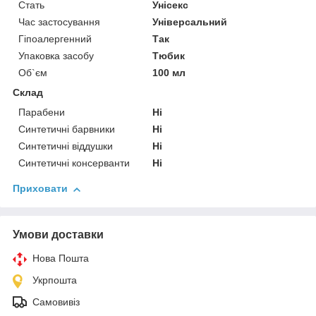
Стать
Унісекс
Час застосування
Універсальний
Гіпоалергенний
Так
Упаковка засобу
Тюбик
Об`єм
100 мл
Склад
Парабени
Ні
Синтетичні барвники
Ні
Синтетичні віддушки
Ні
Синтетичні консерванти
Ні
Приховати
Умови доставки
Нова Пошта
Укрпошта
Самовивіз