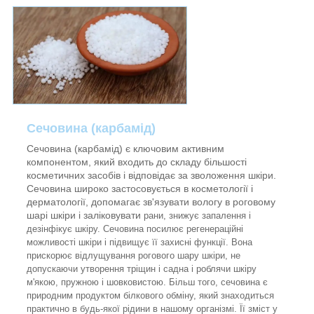
Сечовина (карбамід)
Сечовина (карбамід) є ключовим активним
компонентом, який входить до складу більшості
косметичних засобів і відповідає за зволоження шкіри.
Сечовина широко застосовується в косметології і
дерматології, допомагає зв'язувати вологу в роговому
шарі шкіри і заліковувати
рани, знижує запалення і
дезінфікує шкіру. Сечовина посилює регенераційні
можливості шкіри і підвищує її захисні функції. Вона
прискорює відлущування рогового шару шкіри, не
допускаючи утворення тріщин і садна і роблячи шкіру
м'якою, пружною і шовковистою. Більш того, сечовина є
природним продуктом білкового обміну, який знаходиться
практично в будь-якої рідини в нашому організмі. Її зміст
у