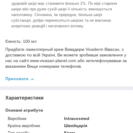
здоровій шкірі має становити близько 1%. По мірі старіння
шкіри або при дуже сухій шкірі її кількість зменшується
наполовину. Сечовина, як природна, близька шкірі
субстанція, добре переноситься шкірою та не викликає
алергічних реакцій і негативного впливу.
Ємність: 100 мл
Придбати ламеллярный крем Вивадерм Vivaderm Вівасан, з
доставкою по всій Україні, Ви можете зробивши замовлення у
нас на сайті www.vivasan-planet.com або зателефонувавши за
вказаними Вище номерами телефонів.
Приховати
Характеристики
Основні атрибути
Виробник
Intracosmed
Країна виробник
Швейцарія
Тип засобу
Крем