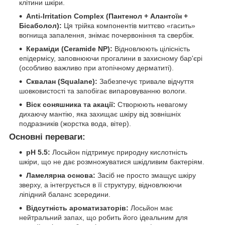
клітини шкіри.
Anti-Irritation Complex (Пантенол + Алантоїн +
Бісаболол):
Ця трійка компонентів миттєво «гасить»
вогнища запалення, знімає почервоніння та свербіж.
Кераміди (Ceramide NP):
Відновлюють цілісність
епідермісу, заповнюючи прогалини в захисному бар'єрі
(особливо важливо при атопічному дерматиті).
Сквалан (Squalane):
Забезпечує тривале відчуття
шовковистості та запобігає випаровуванню вологи.
Віск соняшника та акації:
Створюють невагому
дихаючу мантію, яка захищає шкіру від зовнішніх
подразників (жорстка вода, вітер).
Основні переваги:
pH 5.5:
Лосьйон підтримує природну кислотність
шкіри, що не дає розмножуватися шкідливим бактеріям.
Ламелярна основа:
Засіб не просто змащує шкіру
зверху, а інтегрується в її структуру, відновлюючи
ліпідний баланс зсередини.
Відсутність ароматизаторів:
Лосьйон має
нейтральний запах, що робить його ідеальним для