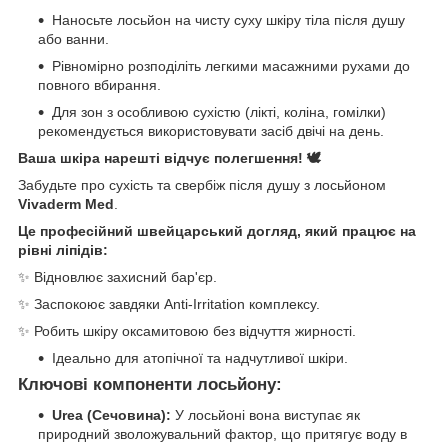
Наносьте лосьйон на чисту суху шкіру тіла після душу
або ванни.
Рівномірно розподіліть легкими масажними рухами до
повного вбирання.
Для зон з особливою сухістю (лікті, коліна, гомілки)
рекомендується використовувати засіб двічі на день.
Ваша шкіра нарешті відчує полегшення! 🕊️
Забудьте про сухість та свербіж після душу з лосьйоном
Vivaderm Med
.
Це професійний швейцарський догляд, який працює на
рівні ліпідів:
✨ Відновлює захисний бар'єр.
✨ Заспокоює завдяки Anti-Irritation комплексу.
✨ Робить шкіру оксамитовою без відчуття жирності.
Ідеально для атопічної та надчутливої шкіри.
Ключові компоненти лосьйону:
Urea (Сечовина):
У лосьйоні вона виступає як
природний зволожувальний фактор, що притягує воду в