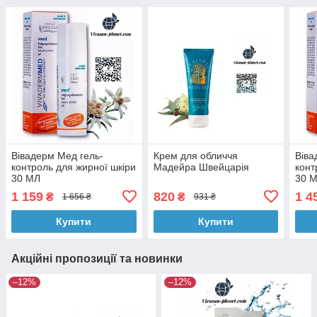
Вівадерм Мед гель-
Крем для обличчя
Віва
контроль для жирної шкіри
Мадейра Швейцарія
конт
30 МЛ
30 
1 159
820
1 4
₴
₴
1 656 ₴
931 ₴
Купити
Купити
Акційні пропозиції та новинки
–12%
–12%