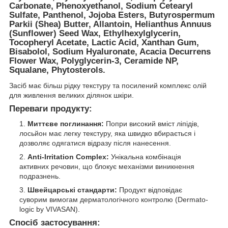
Carbonate, Phenoxyethanol, Sodium Cetearyl
Sulfate, Panthenol, Jojoba Esters, Butyrospermum
Parkii (Shea) Butter, Allantoin, Helianthus Annuus
(Sunflower) Seed Wax, Ethylhexylglycerin,
Tocopheryl Acetate, Lactic Acid, Xanthan Gum,
Bisabolol, Sodium Hyaluronate, Acacia Decurrens
Flower Wax, Polyglycerin-3, Ceramide NP,
Squalane, Phytosterols.
Засіб має більш рідку текстуру та посилений комплекс олій
для живлення великих ділянок шкіри.
Переваги продукту:
Миттєве поглинання:
Попри високий вміст ліпідів,
лосьйон має легку текстуру, яка швидко вбирається і
дозволяє одягатися відразу після нанесення.
Anti-Irritation Complex:
Унікальна комбінація
активних речовин, що блокує механізми виникнення
подразнень.
Швейцарські стандарти:
Продукт відповідає
суворим вимогам дерматологічного контролю (Dermato-
logic by VIVASAN).
Спосіб застосування: