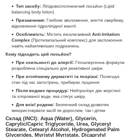
Тип засобу:
Ліпідовосполнюючий лосьйон (Lipid
balancing body lotion).
Призначення:
Глибоке зволоження, зняття свербежу,
відновлення гідроліпідної мантії.
Особливість:
Містить ексклюзивний
Anti-Irritation
Complex
(Протизапальний комплекс) для заспокоєння
навіть найактивніших подразнень.
Кому підходить цей лосьйон?
При схильності до алергії:
Гіпоалергенна формула
розроблена спеціально для реактивної шкіри.
При атопічному дерматиті та псоріазі:
Полегшує
стан під час загострень, прибирає лущення.
Після водних процедур:
Нейтралізує дію жорсткої
та хлорованої води, яка стягує шкіру.
Для всієї родини:
Безпечний склад дозволяє
використовувати засіб як дорослим, так і дітям.
Склад (INCI):
Aqua (Water), Glycerin,
Caprylic/Capric Triglyceride, Urea, Glyceryl
Stearate, Cetearyl Alcohol, Hydrogenated Palm
Glycerides, Myristyl Myristate, Dicaprylyl