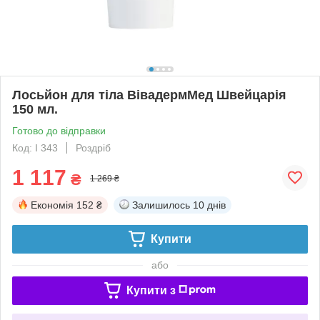
Лосьйон для тіла ВівадермМед Швейцарія
150 мл.
Готово до відправки
Код: I 343
Роздріб
1 117
₴
1 269 ₴
Економія
152 ₴
Залишилось
10 днів
Купити
або
Купити з