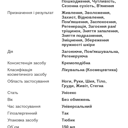
Пошкодження, Чутливість,
Сезонна сухість, В'янення
Призначення і результат
Живлення, Зволоження,
Захист, Відновлення,
Пом'якшення, Заспокоєння,
Регенерація, Загоєння ран/
тріщинок, Зняття запалення,
Зняття подразнення,
Зміцнення, Збереження
пружності шкіри
Дія
Загоююче, Пом'якшувальна,
Регенеруюча
Консистенція засобу
Кремоподібна
Класифікація
Лікувальна (Космецевтика)
косметичного засобу
Область застосування
Ноги, Руки, Шия, Тіло,
Груди, Живіт, Стегна
Стать
Унісекс
Вік
Без обмежень
Час застосування
Універсальний
Гіпоалергенний
Так
Упаковка засобу
Тюбик
Об`єм
150 мл