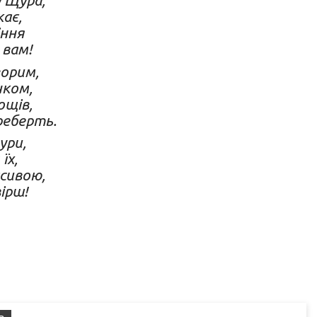
у Щура,
кає,
іння
 вам!
ворим,
чком,
ощів,
реберть.
ури,
їх,
сивою,
ірш!