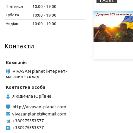
1 жовт.
Пʼятниця
10:00
19:00
Субота
10:00
19:00
Неділя
10:00
19:00
Контакти
VIVASAN planet інтернет-
магазин - склад
Людмила Юріївна
http://vivasan-planet.com
vivasanplanet@gmail.com
+380975353577
+380975353577