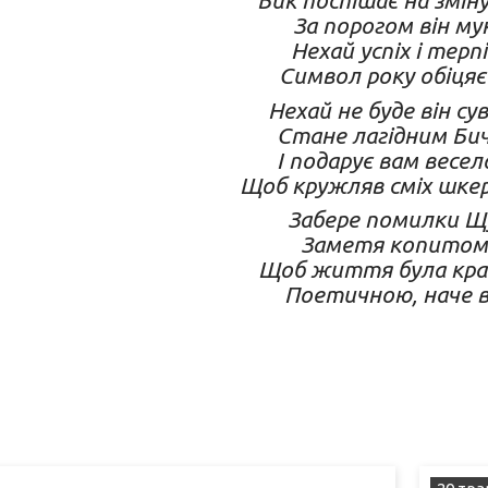
Бик поспішає на змін
За порогом він му
Нехай успіх і терп
Символ року обіцяє
Нехай не буде він су
Стане лагідним Би
І подарує вам весел
Щоб кружляв сміх шке
Забере помилки Щ
Заметя копитом 
Щоб життя була кра
Поетичною, наче в