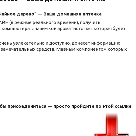
 "Чайное дерево" ― Ваша домашняя аптечка
ЙН (в режиме реального времени), получить
компьютера, с чашечкой ароматного чая, которая будет
очень увлекательно и доступно, донесет информацию
ти замечательных средств, главным компонентом которых
обы присоединиться ― просто пройдите по этой ссылке