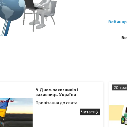
Вебинар
Ве
20 тра
З Днем захисників і
захисниць України
Привітання до свята