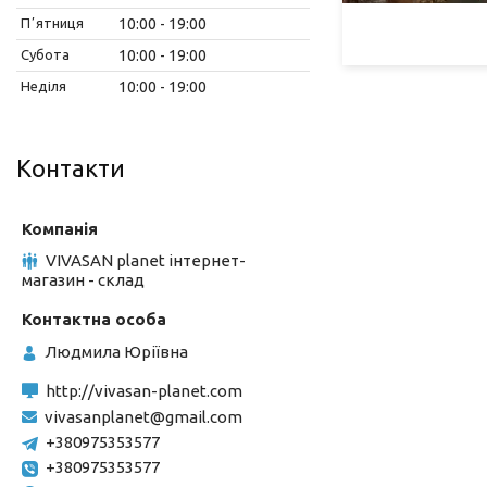
Пʼятниця
10:00
19:00
Субота
10:00
19:00
Неділя
10:00
19:00
Контакти
VIVASAN planet інтернет-
магазин - склад
Людмила Юріївна
http://vivasan-planet.com
vivasanplanet@gmail.com
+380975353577
+380975353577