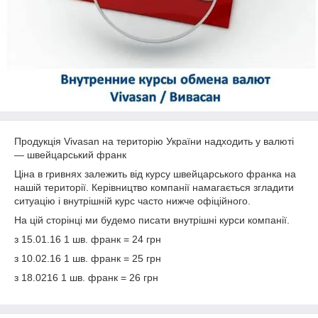
Продукція Vivasan на територію України надходить у валюті
― швейцарський франк
Ціна в гривнях залежить від курсу швейцарського франка на
нашій території. Керівництво компанії намагається згладити
ситуацію і внутрішній курс часто нижче офіційного.
На цій сторінці ми будемо писати внутрішні курси компанії.
з 15.01.16 1 шв. франк = 24 грн
з 10.02.16 1 шв. франк = 25 грн
з 18.0216
1 шв. франк = 26 грн