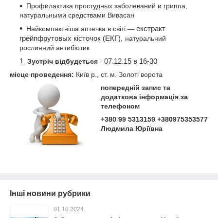
Профилактика простудных заболеваний и гриппа,
натуральными средствами Вивасан
Найкомпактніша аптечка в світі ―
екстракт
грейпфрутовых кісточок (ЕКГ),
натуральний
рослинний антибіотик
07.12.15 в 16-30
Зустріч відбудеться
-
місце проведення:
Київ р., ст. м. Золоті ворота
попередній запис та
додаткова інформація за
телефоном
+380 99 5313159 +380975353577
Людмила Юріївна
Інші новини рубрики
01.10.2024