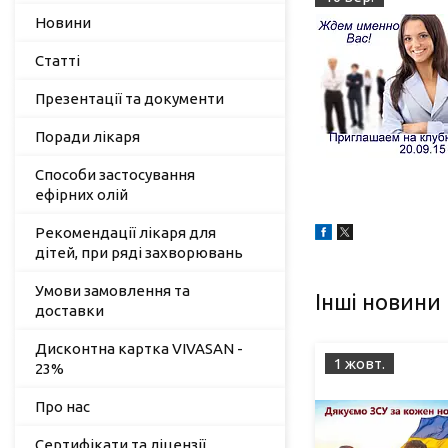
Новини
Статті
Презентації та документи
Поради лікаря
Способи застосування
ефірних олій
Рекомендації лікаря для
дітей, при ряді захворювань
Умови замовлення та
Інші новини
доставки
Дисконтна картка VIVASAN -
1 жовт.
23%
Про нас
Сертифікати та ліцензії