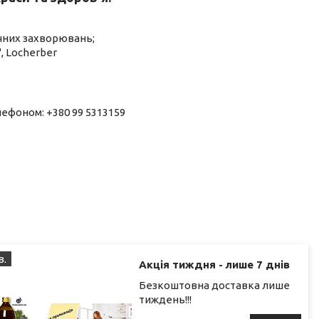
чних захворювань;
, Locherber
ефоном: +380 99 5313159
в.
Акція тиждня - лише 7 днів
Безкоштовна доставка лише
тиждень!!!