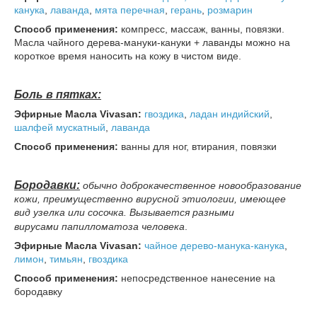
канука
,
лаванда
,
мята перечная
,
герань
,
розмарин
Способ применения:
компресс, массаж, ванны, повязки.
Масла чайного дерева-мануки-кануки + лаванды можно на
короткое время наносить на кожу в чистом виде.
Боль в пятках:
Эфирные Масла Vivasan:
гвоздика
,
ладан индийский
,
шалфей мускатный
,
лаванда
Способ применения:
ванны для ног, втирания, повязки
Бородавки:
обычно доброкачественное новообразование
кожи, преимущественно вирусной этиологии, имеющее
вид узелка или сосочка. Вызывается разными
вирусами папилломатоза человека
.
Эфирные Масла Vivasan:
чайное дерево-манука-канука
,
лимон
,
тимьян
,
гвоздика
Способ применения:
непосредственное нанесение на
бородавку