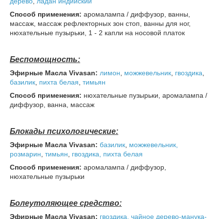
дерево
,
ладан индийский
Способ применения:
аромалампа / диффузор, ванны,
массаж, массаж рефлекторных зон стоп, ванны для ног,
нюхательные пузырьки, 1 - 2 капли на носовой платок
Беспомощность:
Эфирные Масла Vivasan:
лимон
,
можжевельник
,
гвоздика
,
базилик
,
пихта
белая
,
тимьян
Способ применения:
нюхательные пузырьки, аромалампа /
диффузор, ванна, массаж
Блокады психологические:
Эфирные Масла Vivasan:
базилик
,
можжевельник,
розмарин
,
тимьян
,
гвоздика,
пихта
белая
Способ применения:
аромалампа / диффузор,
нюхательные пузырьки
Болеутоляющее средство:
Эфирные Масла Vivasan:
гвоздика,
чайное дерево-манука-