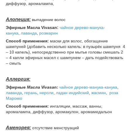
диффузор, аромалампа,
Алопеция:
выпадение волос
Эфирные Масла Vivasan:
чайное дерево-манука-
канука
,
лаванда
,
розмарин
Способ применения:
маски для волос, обогащение
шампуней (добавить несколько капель: в пузырёк шампуня 4
– 10 капель), непосредственно при мытье головы смешать 2
– 4 капли эфирных масел с шампунем – дать подействовать
– смыть
Аллергия:
Эфирные
Масла Vivasan:
чайное дерево-манука-канука
,
лаванда
,
герань
,
нероли
,
ладан индийский
,
жасмин
,
роза
Марокко
Способ применения:
ингаляции, массаж, ванны,
аромалампа, диффузор, аромакулон, аромамедальон
Аменорея:
отсутствие менструаций