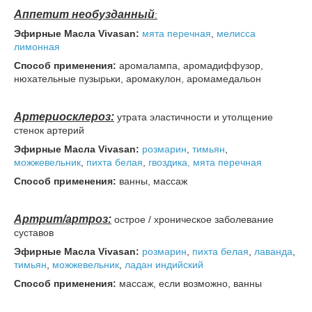
Аппетит необузданный
:
Эфирные Масла Vivasan:
мята перечная
,
мелисса
лимонная
Способ применения:
аромалампа, аромадиффузор,
нюхательные пузырьки, аромакулон, аромамедальон
Артериосклероз:
утрата эластичности и утолщение
стенок артерий
Эфирные Масла Vivasan:
розмарин
,
тимьян
,
можжевельник
,
пихта
белая
,
гвоздика,
мята перечная
Способ применения:
ванны, массаж
Артрит/артроз:
острое / хроническое заболевание
суставов
Эфирные Масла Vivasan:
розмарин
,
пихта
белая
,
лаванда
,
тимьян
,
можжевельник
,
ладан индийский
Способ применения:
массаж, если возможно, ванны