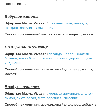
заворачивания
Вздутие живота:
Эфирные Масла Vivasan:
фенхель
,
тмин
,
лаванда
,
гвоздика
,
базилик
,
тимьян
,
лимон
Способ применения:
массаж живота, компресс, ванны
Возбуждение (снять):
Эфирные
Масла Vivasan:
лаванда
,
нероли
,
жасмин
,
базилик
,
пихта
белая
,
гвоздика
,
розовое дерево
,
ладан
индийский
,
Способ применения:
аромалампа / диффузор, ванны,
массаж,
Воздух – очистка:
Эфирные
Масла Vivasan:
мелисса лимонная,
апельсин
,
лимон
,
пихта
белая
,
мята перечная
,
эвкалипт
Способ применения:
аромалампа / диффузор, добавить