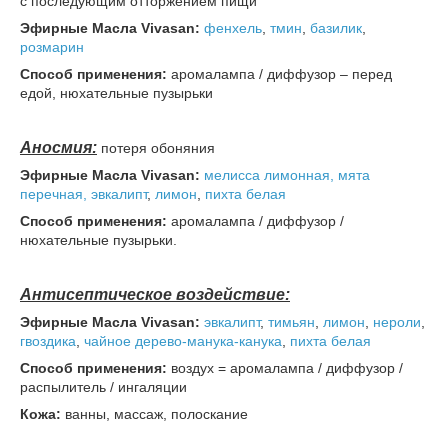
с последующим отторжением пищи
Эфирные Масла Vivasan:
фенхель
,
тмин
,
базилик
,
розмарин
Способ применения:
аромалампа / диффузор – перед
едой, нюхательные пузырьки
Аносмия:
потеря обоняния
Эфирные Масла Vivasan:
мелисса лимонная,
мята
перечная,
эвкалипт
,
лимон
,
пихта
белая
Способ применения:
аромалампа / диффузор /
нюхательные пузырьки.
Антисептическое воздействие:
Эфирные Масла Vivasan:
эвкалипт
,
тимьян
,
лимон
,
нероли
,
гвоздика
,
чайное дерево-манука-канука
,
пихта
белая
Способ применения:
воздух = аромалампа / диффузор /
распылитель / ингаляции
Кожа:
ванны, массаж, полоскание