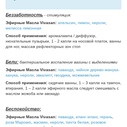
Беззаботность
-
стимуляция:
Эфирные Масла Vivasan:
апельсин
,
лимон
,
нероли
,
мелисса лимонная
Способ применения:
аромалампа / диффузор,
нюхательные пузырьки, 1 - 2 капли на носовой платок, ванны
для ног, массаж рефлекторных зон стоп
Бели:
бактериальное воспаление вагины с выделениями
Эфирные Масла Vivasan:
лаванда
,
чайное дерево-манука-
канука
,
нероли
,
эвкалипт
,
гвоздика
,
можжевельник
Способ применения:
сидячие ванны, 1 – 3 капли на тампон,
втирания, 1 – 2 капли эфирного масла следует смешивать с
маслом жожоба или авокадо
Беспокойство:
Эфирные Масла Vivasan:
лаванда
,
иланг-иланг
,
герань
,
роза Марокко
,
жасмин
,
нероли
,
пихта
белая
,
розовое