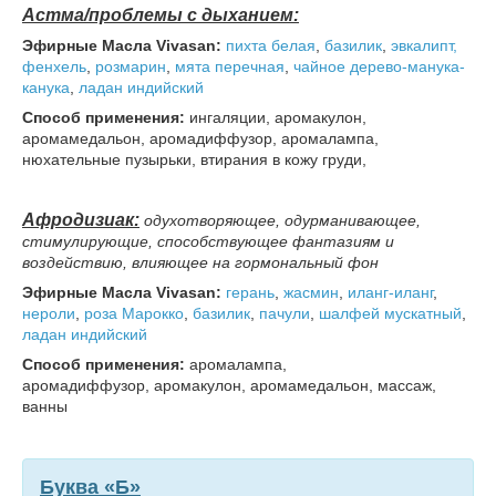
Астма/проблемы с дыханием:
Эфирные Масла Vivasan:
пихта
белая
,
базилик
,
эвкалипт,
фенхель
,
розмарин
,
мята перечная
,
чайное дерево-манука-
канука
,
ладан индийский
Способ применения:
ингаляции, аромакулон,
аромамедальон, аромадиффузор, аромалампа,
нюхательные пузырьки, втирания в кожу груди,
Афродизиак:
одухотворяющее, одурманивающее,
стимулирующие, способствующее фантазиям и
воздействию, влияющее на гормональный фон
Эфирные Масла Vivasan:
герань
,
жасмин
,
иланг-иланг
,
нероли
,
роза Марокко
,
базилик
,
пачули
,
шалфей мускатный
,
ладан индийский
Способ применения:
аромалампа,
аромадиффузор, аромакулон, аромамедальон, массаж,
ванны
Буква «Б»