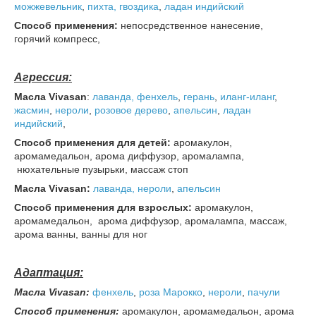
можжевельник
,
пихта,
гвоздика
,
ладан индийский
Способ применения:
непосредственное нанесение,
горячий компресс,
Агрессия:
Масла Vivasan
:
лаванда,
фенхель
,
герань
,
иланг-иланг
,
жасмин
,
нероли
,
розовое дерево
,
апельсин
,
ладан
индийский
,
Способ применения для детей:
аромакулон,
аромамедальон, арома диффузор, аромалампа,
нюхательные пузырьки, массаж стоп
Масла Vivasan:
лаванда,
нероли
,
апельсин
Способ применения для взрослых:
аромакулон,
аромамедальон, арома диффузор, аромалампа, массаж,
арома ванны, ванны для ног
Адаптация:
Масла Vivasan:
фенхель
,
роза Марокко
,
нероли
,
пачули
Способ применения:
аромакулон, аромамедальон, арома