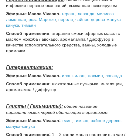
инфекция нервных окончаний, вызванная поксвирусом.
Эфирные
Масла Vivasan:
герань
,
лаванда
,
мелисса
лимонная
,
роза Марокко
,
нероли
,
чайное дерево-манука-
канука
,
тимьян
Способ применения
: втирания смеси эфирных масел с
маслом жожоба / авокадо, аромалампа / диффузор в
качестве вспомогательного средства, ванны, холодные
примочки
Гипервентиляция:
Эфирные
Масла Vivasan:
иланг-иланг,
жасмин
,
лаванда
Способ применения:
нюхательные пузырьки, ингаляции,
аромалампа / диффузор
Глисты ( Гельминты):
общее название
паразитических червей обитающих в организме.
Эфирные
Масла Vivasan
:
тмин
,
тимьян
,
чайное дерево-
манука-канука
Способ применения:
1 – 3 капли масла растворить в чае /