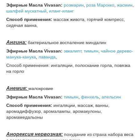
Эфирные Масла Vivasan:
розмарин
,
роза Марокко
,
жасмин
,
шалфей мускатный
,
иланг-иланг
Способ применения:
массаж живота, горячий компресс,
сидячая ванна,
Ангина:
бактериальное воспаление миндалин
Эфирные Масла Vivasan:
эвкалипт,
тимьян
,
чайное дерево-
манука-канука
,
лаванда
,
Способ применения: ингаляции, полоскание горла, повязка
на горло
Анемия:
малокровие
Эфирные Масла Vivasan:
тимьян
,
фенхель
,
апельсин
Способ применения:
ингаляции, массаж, ванны,
аромадиффузор, аромалампы, аромакулоны,
аромамедальоны
Анорексия нервозная:
похудание из страха набора веса