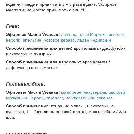
воде или мёде и принимать 2 – 3 раза в день. Эфирное
масло тмина можно принимать с пищей.
Гнев:
Эфирные Масла Vivasan:
лаванда
,
роза Марокко
,
жасмин
,
нероли
,
апельсин
,
розовое дерево
,
ладан индийский
Способ применения для детей:
аромалампа / диффузор /
нюхательные пузырьки
Способ применения для взрослых:
аромалампа /
диффузор, ванны, массаж
Головные боли:
Эфирные Масла Vivasan:
мята перечная
,
герань
,
шалфей
мускатный
,
нероли
,
эвкалипт
,
можжевельник,
лаванда
Способ применения:
втирание в виски, нюхательные
пузырьки, 1 – 2 капли на носовой платок, массаж лба и / или
шеи.
Головокружение: