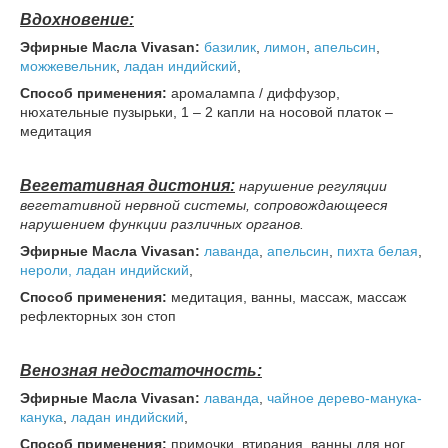
Вдохновение:
Эфирные Масла Vivasan:
базилик
,
лимон
,
апельсин
,
можжевельник
,
ладан индийский
,
Способ применения:
аромалампа / диффузор,
нюхательные пузырьки, 1 – 2 капли на носовой платок –
медитация
Вегетативная дистония:
нарушение регуляции
вегетативной нервной системы, сопровождающееся
нарушением функции различных органов.
Эфирные Масла Vivasan:
лаванда
,
апельсин
,
пихта
белая
,
нероли,
ладан индийский
,
Способ применения:
медитация, ванны, массаж, массаж
рефлекторных зон стоп
Венозная недостаточность:
Эфирные Масла Vivasan:
лаванда
,
чайное дерево-манука-
канука
,
ладан индийский
,
Способ применения:
примочки, втирания, ванны для ног,