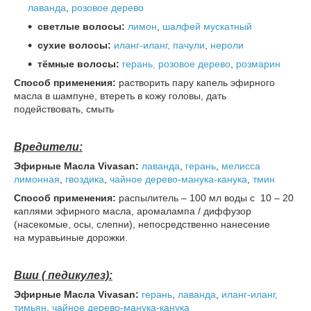
лаванда
,
розовое дерево
светлые волосы:
лимон
,
шалфей мускатный
сухие волосы:
иланг-иланг,
пачули
,
нероли
тёмные волосы:
герань,
розовое дерево
,
розмарин
Способ применения:
растворить пару капель эфирного
масла в шампуне, втереть в кожу головы, дать
подействовать, смыть
Вредители:
Эфирные
Масла Vivasan:
лаванда
,
герань
,
мелисса
лимонная
,
гвоздика
,
чайное дерево-манука-канука
,
тмин
Способ применения:
распылитель – 100 мл воды с 10 – 20
каплями эфирного масла, аромалампа / диффузор
(насекомые, осы, слепни), непосредственно нанесение
на муравьиные дорожки.
Вши ( педикулез):
Эфирные
Масла Vivasan:
герань
,
лаванда
,
иланг-иланг,
тимьян
,
чайное дерево-манука-канука