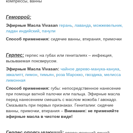
компрессы, ванны
Геморрой:
Эфирные
Масла Vivasan
герань
,
лаванда
,
можжевельник,
ладан индийский
,
пачули
Способ применения:
сидячие ванны, втирания, примочки
Герпес:
герпес на губах или гениталиях – инфекция,
вызываемая поксвирусом.
Эфирные
Масла Vivasan:
чайное дерево-манука-канука
,
эвкалипт
,
лимон
,
тимьян
,
роза Марокко
,
гвоздика,
мелисса
лимонная
Способ применения:
губы: непосредственное нанесение
при помощи ватной палочки или пальца. Эфирные масла
перед нанесением смешать с маслом жожоба / авокадо.
Смазывать при первых признаках. Гениталии: сидячие
ванны, примочки, втирания –
Внимание: не применяйте
эфирные масла в чистом виде!
Герпес опоясывающий
:
опоясывающий лишай –