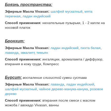
Боязнь пространства:
Эфирные Масла Vivasan:
шалфей мускатный
,
мята
перечная
,
ладан индийский
Способ применения:
нюхательные пузырьки, 1 - 2 капли на
носовой платок
Бронхит:
Эфирные Масла Vivasan:
ладан индийский
,
пихта
белая
,
лаванда
,
эвкалипт
,
тимьян
Способ применения:
ингаляции, аромалампа / диффузор,
втирания в кожу груди, Компресс
Бурсит:
воспаление слизистой сумки сустава
Эфирные Масла Vivasan:
лаванда
,
ладан индийский
,
шалфей мускатный
,
чайное дерево-манука-канука
,
розовое
дерево
Способ применения:
втирания после смеси с маслом
жожоба / авокадо Vivasan, ванны