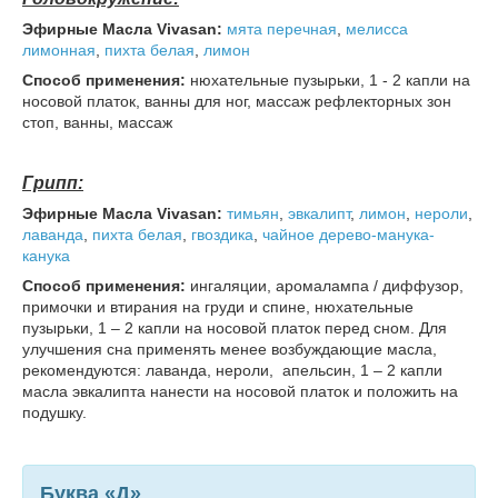
Эфирные Масла Vivasan:
мята перечная
,
мелисса
лимонная
,
пихта
белая
,
лимон
Способ применения:
нюхательные пузырьки, 1 - 2 капли на
носовой платок, ванны для ног, массаж рефлекторных зон
стоп, ванны, массаж
Грипп:
Эфирные Масла Vivasan:
тимьян
,
эвкалипт
,
лимон
,
нероли
,
лаванда
,
пихта
белая
,
гвоздика
,
чайное дерево-манука-
канука
Способ применения:
ингаляции, аромалампа / диффузор,
примочки и втирания на груди и спине, нюхательные
пузырьки, 1 – 2 капли на носовой платок перед сном. Для
улучшения сна применять менее возбуждающие масла,
рекомендуются: лаванда, нероли, апельсин, 1 – 2 капли
масла эвкалипта нанести на носовой платок и положить на
подушку.
Буква «Д»