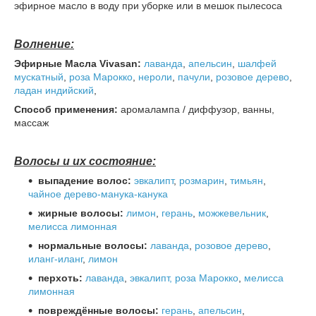
эфирное масло в воду при уборке или в мешок пылесоса
Волнение:
Эфирные Масла Vivasan:
лаванда
,
апельсин
,
шалфей
мускатный
,
роза Марокко
,
нероли
,
пачули
,
розовое дерево
,
ладан индийский
,
Способ применения:
аромалампа / диффузор, ванны,
массаж
Волосы и их состояние:
выпадение волос:
эвкалипт
,
розмарин
,
тимьян
,
чайное дерево-манука-канука
жирные волосы:
лимон
,
герань
,
можжевельник
,
мелисса лимонная
нормальные волосы:
лаванда
,
розовое дерево
,
иланг-иланг
,
лимон
перхоть:
лаванда
,
эвкалипт,
роза Марокко
,
мелисса
лимонная
повреждённые волосы:
герань
,
апельсин
,