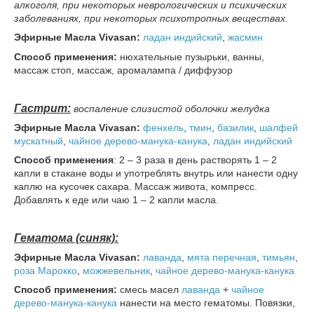
алкоголя, при некоторых неврологических и психических
заболеваниях, при некоторых психотропных веществах.
Эфирные
Масла Vivasan:
ладан индийский
,
жасмин
Способ применения:
нюхательные пузырьки, ванны,
массаж стоп, массаж, аромалампа / диффузор
Гастрит:
воспаление слизистой оболочки желудка
Эфирные
Масла Vivasan:
фенхель
,
тмин
,
базилик
,
шалфей
мускатный
,
чайное дерево-манука-канука
,
ладан индийский
Способ применения
: 2 – 3 раза в день растворять 1 – 2
капли в стакане воды и употреблять внутрь или нанести одну
каплю на кусочек сахара. Массаж живота, компресс.
Добавлять к еде или чаю 1 – 2 капли масла.
Гематома (синяк):
Эфирные
Масла Vivasan:
лаванда
,
мята перечная
,
тимьян
,
роза Марокко
,
можжевельник
,
чайное дерево-манука-канука
Способ применения:
смесь масел
лаванда
+
чайное
дерево-манука-канука
нанести на место гематомы. Повязки,