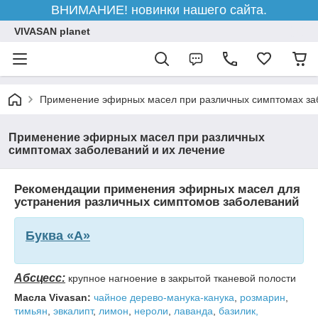
ВНИМАНИЕ! новинки нашего сайта.
VIVASAN planet
Применение эфирных масел при различных симптомах заб
Применение эфирных масел при различных
симптомах заболеваний и их лечение
Рекомендации применения эфирных масел для
устранения различных симптомов заболеваний
Буква «А»
Абсцесс:
крупное нагноение в закрытой тканевой полости
Масла Vivasan:
чайное дерево-манука-канука
,
розмарин
,
тимьян
,
эвкалипт
,
лимон
,
нероли
,
лаванда
,
базилик,