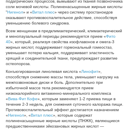
подагрических процессов, вымывают из тканей позвоночника
соли мочевой кислоты. Полиненасыщенные жирные кислоты
"
Нигенол
» и «
Витал плюс
» через систему простаноидов
оказывают противовоспалительное действие, способствуя
уменьшению болевого синдрома.
Всем женщинам в предклимактерический, климактерический
и менопаузальный периоды рекомендуется прием «
Фито
40
», который, реализуя свойства изофлавонов и омега-3
жирных кислот, поддерживает гормональный гомеостаз,
уменьшает потерю кальция, поддерживает эластичность
хрящей и соединительной ткани, предупреждает развитие
остеопороза.
Конъюгированная линолевая кислота «
Линофит
»,
способствуя снижению массы тела, уменьшает нагрузку на
межпозвонковые диски и боль. Дополнительно при
избыточной массе тела рекомендуется прием
низкокалорийного витаминно-минерального комплекса
«
Вива-Фит Кофе
», которым заменяют 1-2 приема пищи в
течение 2-3 недель, для снижения суточного калоража пищи.
Противовоспалительный эффект достигается назначением
«
Нигенол
», «
Витал плюс
», которые содержат
полиненасыщенные жирные кислоты (ПНЖК), являющиеся
предшественниками эйкозановых жирных кислот ―