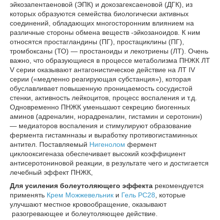
эйкозапентаеновой (ЭПК) и докозагексаеновой (ДГК), из
которых образуются семейства биологически активных
соединений, обладающих многосторонним влиянием на
различные стороны обмена веществ -эйкозаноидов. К ним
относятся простагландины (ПГ), простациклины (ПГ),
тромбоксаны (ТО) ― простаноиды и лекотриены (ЛТ). Очень
важно, что образующиеся в процессе метаболизма ПНЖК ЛТ
V серии оказывают антагонистическое действие на ЛТ IV
серии («медленно реагирующая субстанция»), которая
обуславливает повышенную проницаемость сосудистой
стенки, активность лейкоцитов, процесс воспаления и т.д.
Одновременно ПНЖК уменьшают секрецию биогенных
аминов (адреналин, норадреналин, гистамин и серотонин)
― медиаторов воспаления и стимулируют образование
фермента гистамнназы и выработку противогистаминных
антител. Поставляемый
Нигенолом
фермент
циклооксигеназа обеспечивает высокий коэффициент
антисеротониновой реакции, в результате чего и достигается
лечебный эффект ПНЖК,
Для усиления болеутоляющего эффекта
рекомендуется
применять
Крем Можжевельник
и
Гель РС28
, которые
улучшают местное кровообращение, оказывают
разогревающее и болеутоляющее действие.