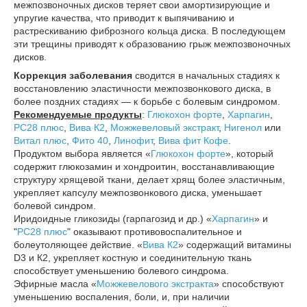
межпозвоночных дисков теряет свои амортизирующие и
упругие качества, что приводит к выпячиванию и
растрескиванию фиброзного кольца диска. В последующем
эти трещины приводят к образованию грыж межпозвоночных
дисков.
Коррекция заболевания
сводится в начальных стадиях к
восстановлению эластичности межпозвонкового диска, в
более поздних стадиях ― к борьбе с болевым синдромом.
Рекомендуемые продукты
:
Глюкохон форте
,
Харпагин
,
РС28 плюс
,
Вива К2
,
Можжевеловый экстракт
,
Нигенол
или
Витал плюс
,
Фито 40
,
Линофит
,
Вива фит Кофе
.
Продуктом выбора является «
Глюкохон форте
», который
содержит глюкозамин и хондроитин, восстанавливающие
структуру хрящевой ткани, делает хрящ более эластичным,
укрепляет капсулу межпозвонкового диска, уменьшает
болевой синдром.
Иридоидные гликозиды (гарпагозид и др.) «
Харпагин
» и
"
РС28 плюс
" оказывают противовоспалительное и
болеутоляющее действие. «
Вива К2
» содержащий витамины
D3 и К2, укрепляет костную и соединительную ткань
способствует уменьшению болевого синдрома.
Эфирные масла «
Можжевелового экстракта
» способствуют
уменьшению воспаления, боли, и, при наличии