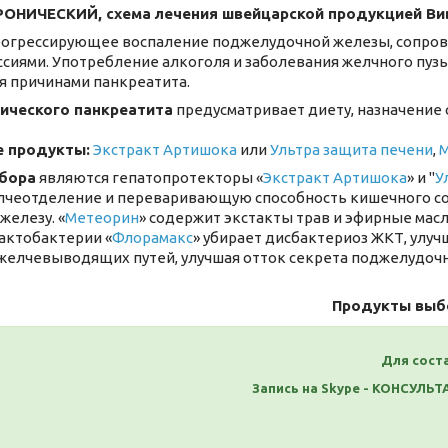
ОНИЧЕСКИЙ, схема лечения
швейцарской продукцией Вив
рогрессирующее воспаление поджелудочной железы, сопров
сиями. Употребление алкоголя и заболевания желчного пузы
я причинами панкреатита.
ического панкреатита
предусматривает диету, назначение
 продукты:
Экстракт Артишока
или
Ультра защита печени
,
бора
являются гепатопротекторы «
Экстракт Артишока
» и "
У
чеотделение и переваривающую способность кишечного сок
елезу. «
Метеорин
» содержит экстакты трав и эфирные ма
актобактерии «
Флорамакс
» убирает дисбактериоз ЖКТ, улуч
желчевыводящих путей, улучшая отток секрета поджелудочн
Продукты выб
Для сост
Запись на Skype - КОН