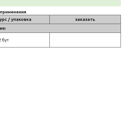
 применения
урс / упаковка
заказать
ие:
2 бут