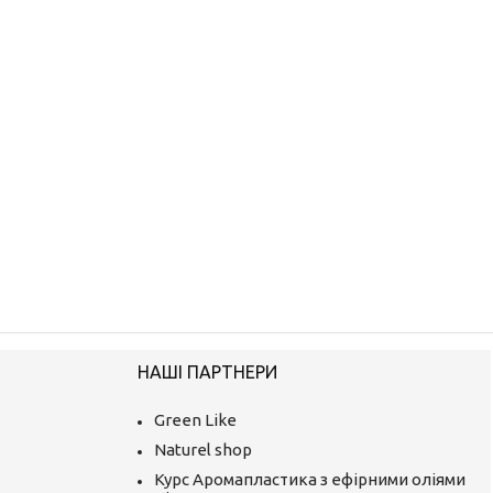
НАШІ ПАРТНЕРИ
Green Like
Naturel shop
Курс Аромапластика з ефірними оліями