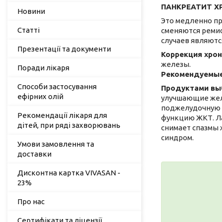
ПАНКРЕАТИТ ХР
Новини
Это медленно п
Статті
сменяются ремис
случаев являютс
Презентації та документи
Коррекция хрон
железы.
Поради лікаря
Рекомендуемые
Способи застосування
Продуктами вы
ефірних олій
улучшающие жел
поджелудочную ж
Рекомендації лікаря для
функцию ЖКТ. Л
дітей, при ряді захворювань
снимает спазмы 
синдром.
Умови замовлення та
доставки
Дисконтна картка VIVASAN -
23%
Про нас
Сертифікати та ліцензії