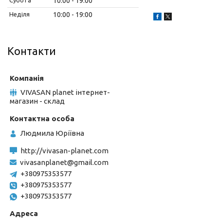
10:00
19:00
Неділя
10:00
19:00
Контакти
VIVASAN planet інтернет-
магазин - склад
Людмила Юріївна
http://vivasan-planet.com
vivasanplanet@gmail.com
+380975353577
+380975353577
+380975353577