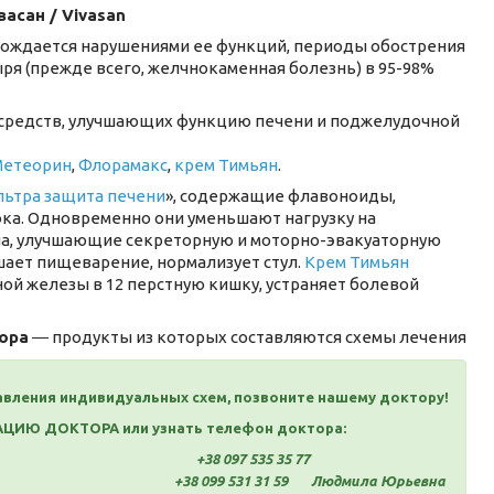
асан / Vivasan
ождается нарушениями ее функций, периоды обострения
ря (прежде всего, желчнокаменная болезнь) в 95-98%
 средств, улучшающих функцию печени и поджелудочной
Метеорин
,
Флорамакс
,
крем Тимьян
.
льтра защита печени
», содержащие флавоноиды,
а. Одновременно они уменьшают нагрузку на
сла, улучшающие секреторную и моторно-эвакуаторную
шает пищеварение, нормализует стул.
Крем Тимьян
ой железы в 12 перстную кишку, устраняет болевой
ора
― продукты из которых составляются схемы лечения
авления индивидуальных схем, позвоните нашему доктору!
СУЛЬТАЦИЮ ДОКТОРА или узнать телефон доктора:
+38 097 535 35 77
+38 099 531 31 59 Людмила Юрьевна