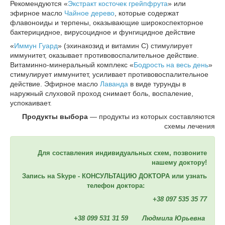
Рекомендуются «
Экстракт косточек грейпфрута
» или
эфирное масло
Чайное дерево
, которые содержат
флавоноиды и терпены, оказывающие широкоспекторное
бактерицидное, вирусоцидное и фунгицидное действие
«
Иммун Гуард
» (эхинакозид и витамин С) стимулирует
иммунитет, оказывает противовоспалительное действие.
Витаминно-минеральный комплекс «
Бодрость на весь день
»
стимулирует иммунитет, усиливает противовоспалительное
действие. Эфирное масло
Лаванда
в виде турунды в
наружный слуховой проход снимает боль, воспаление,
успокаивает.
Продукты выбора
― продукты из которых составляются
схемы лечения
Для составления индивидуальных схем, позвоните
нашему доктору!
Запись на Skype - КОНСУЛЬТАЦИЮ ДОКТОРА или узнать
телефон доктора:
+38 097 535 35 77
+38 099 531 31 59 Людмила Юрьевна