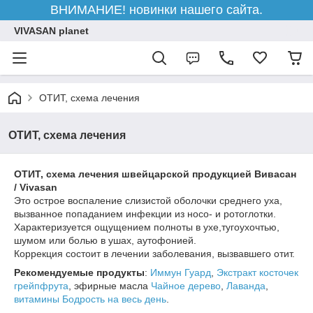
ВНИМАНИЕ! новинки нашего сайта.
VIVASAN planet
ОТИТ, схема лечения
ОТИТ, схема лечения
ОТИТ,
схема лечения швейцарской продукцией Вивасан
/ Vivasan
Это острое воспаление слизистой оболочки среднего уха,
вызванное попаданием инфекции из носо- и ротоглотки.
Характеризуется ощущением полноты в ухе,тугоухочтью,
шумом или болью в ушах, аутофонией.
Коррекция состоит в лечении заболевания, вызвавшего отит.
Рекомендуемые продукты
:
Иммун Гуард
,
Экстракт косточек
грейпфрута
, эфирные масла
Чайное дерево
,
Лаванда
,
витамины Бодрость на весь день
.