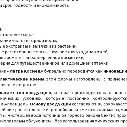
 срок годности и экономичность
;
ственное сырье;
мание чистоте горной воды;
ые экстракты и вытяжки из растений;
е растительные масла – лучшее для ухода за кожей;
е ароматы гипоаллергенной косметики;
серия для путешественников или домашней аптечки
нии
«Интра Космед»
буквально переводится как
инновации
лактические кремы
этой фирмы изготовлены с применен
авяным рецептам.
длагает топ-продукцию
, которая производится на основе 
иенических условиях, которые постоянно контролируют
ли Аппенцель.
Основу продукции
составляют высококачест
тейшие растительные и ценнейшие косметические масла, мя
аты. Чистейшая вода источников горного района Сентис пр
фиолетовым облучением – без использования химических пр