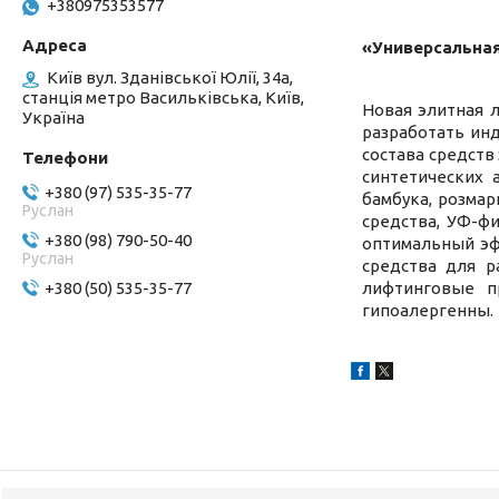
+380975353577
«Универсальна
Київ вул. Зданівської Юлії, 34а,
станція метро Васильківська, Київ,
Новая элитная 
Україна
разработать ин
состава средств
синтетических 
+380 (97) 535-35-77
бамбука, розмар
Руслан
средства, УФ-ф
+380 (98) 790-50-40
оптимальный эф
Руслан
средства для р
+380 (50) 535-35-77
лифтинговые п
гипоалергенны.