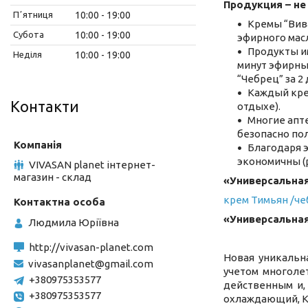
Продукция – не
Пʼятниця
10:00
19:00
Кремы “Вива
Субота
10:00
19:00
эфирного масл
Продукты им
Неділя
10:00
19:00
минут эфирные
“Чебрец” за 2
Каждый крем
Контакти
отдыхе).
Многие апт
безопасно пол
Благодаря э
экономичны (р
VIVASAN planet інтернет-
магазин - склад
«Универсальная
крем Тимьян /ч
«Универсальна
Людмила Юріївна
http://vivasan-planet.com
Новая уникальн
vivasanplanet@gmail.com
учетом многоле
+380975353577
действенным и,
+380975353577
охлаждающий, К