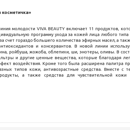
я косметичка»
линия молодости VIVA BEAUTY включает 11 продуктов, кот
дивидуальную программу ухода за кожей лица любого типа
 за счет гораздо большего количества эфирных масел, а так
антиоксидантов и консервантов. В новой линии использ
ина, ройбуша, жожоба, облепихи, ши, энотеры, оливы. В с
ильтры и другие ценные вещества, которые благодаря ле
фект воздействия. Кроме того была расширена палитра п
азных типов кожи, антивозрастные средства. Вместе с
родукты, а также средства для чувствительной кожи 