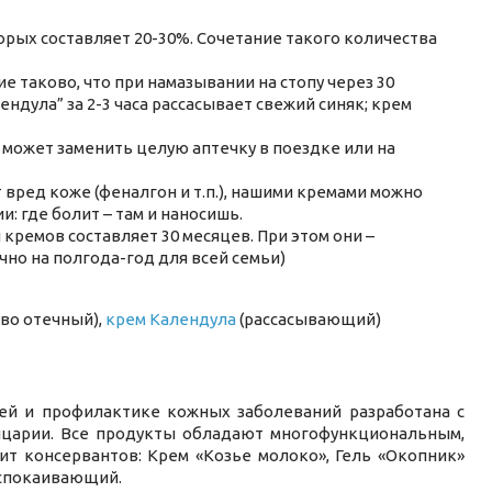
рых составляет 20-30%. Сочетание такого количества
 таково, что при намазывании на стопу через 30
ендула” за 2-3 часа рассасывает свежий синяк; крем
может заменить целую аптечку в поездке или на
ред коже (феналгон и т.п.), нашими кремами можно
: где болит – там и наносишь.
ремов составляет 30 месяцев. При этом они –
очно на полгода-год для всей семьи)
во отечный),
крем Календула
(рассасывающий)
жей и профилактике кожных заболеваний разработана с
царии. Все продукты обладают многофункциональным,
т консервантов: Крем «Козье молоко», Гель «Окопник»
успокаивающий.