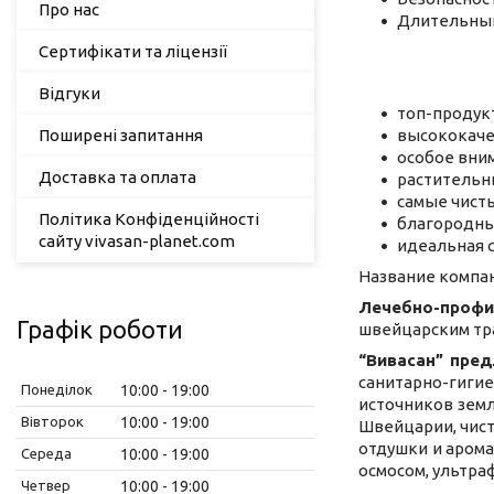
Про нас
Длительный
Сертифікати та ліцензії
Відгуки
топ-продукт
Поширені запитання
высококаче
особое вни
Доставка та оплата
растительн
самые чисты
Політика Конфіденційності
благородны
сайту vivasan-planet.com
идеальная 
Название компа
Лечебно-профи
Графік роботи
швейцарским тр
“Вивасан” пре
санитарно-гиг
Понеділок
10:00
19:00
источников зем
Вівторок
10:00
19:00
Швейцарии, чис
отдушки и аром
Середа
10:00
19:00
осмосом, ультра
Четвер
10:00
19:00