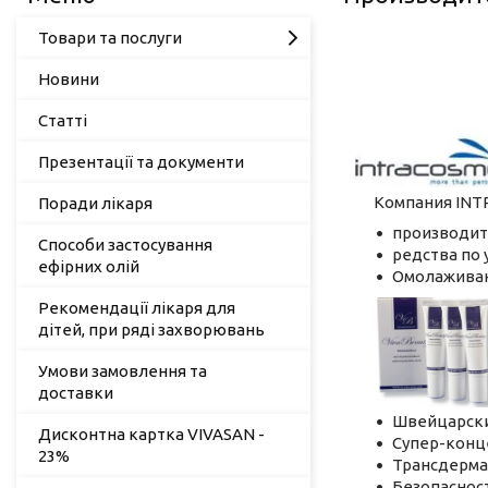
Товари та послуги
Новини
Статті
Презентації та документи
Компания INTRA
Поради лікаря
производи
Способи застосування
редства по 
ефірних олій
Омолаживаю
Рекомендації лікаря для
дітей, при ряді захворювань
Умови замовлення та
доставки
Швейцарски
Дисконтна картка VIVASAN -
Супер-конц
23%
Трансдерма
Безопасност