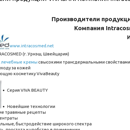
Производители продукци
Компания Intraco
И
www.intracosmed.net
COSMED (г. Урнэш, Швейцария)
т
лечебные кремы
свысокими трансдермальными ​свойствам
уходу за кожей
щую косметику VivaBeauty
Серия VIVA BEAUTY
Новейшие технологии
е травяные рецепты
ентраты
льные, быстродействие широкого спектра
ь, простота и удобство в применении