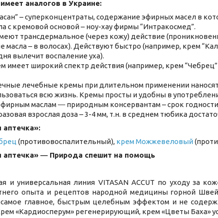
 имеет аналогов в Украине:
сан” – суперконцентраты, содержание эфирных масел в кото
а с кремовой основой – ноу-хау фирмы “Интракосмед”.
еют трансдермальное (через кожу) действие (проникновение
 масла – в волосах). Действуют быстро (например, крем “Кал
 дня вылечит воспаление уха).
 имеет широкий спектр действия (например, крем “Чебрец” 
ечные лечебные кремы при длительном применении наносят в
ьзоваться всю жизнь. Кремы просты и удобны в употреблении
фирным маслам ― природным консервантам – срок годности к
азовая взрослая доза – 3-4 мм, т.н. в среднем тюбика достат
 аптечка»:
ебрец
(противовоспалительный),
крем Можжевеловый
(проти
я аптечка» ― Природа спешит на помощь
ая и универсальная линия VITASAN ACCUT по уходу за ко
тнего опыта и рецептов народной медицины горной Швей
 самое главное, быстрым целебным эффектом и не содержи
рем «Кардиосперум» регенерирующий, крем «Цветы Баха» 